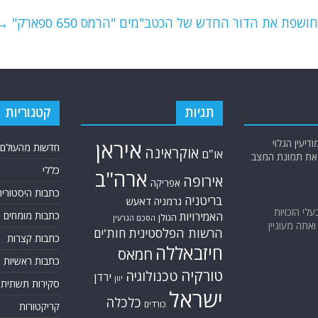
שפת את הדור החדש של הכטב"מים "הרמס 650 ספארק"
→
תגיות
קטגוריות
יעין הגלוי
איראן
חדשות מהעולם
אוקראינה
או"ם
א את תמונת המצב
כללי
ארה"ב
אירופה
אפריקה
כתבות היסטוריה
בריטניה
גרמניה
דאעש
בעלי הזכויות
האמירויות
כתבות מומחים
הגולן
הסכם הגרעין
אתה מעוניין
הרשות הפלסטינית
חות'ים
כתבות קצרות
חיזבאללה
חמאס
כתבות ראשיות
טורקיה
טכנולוגיה
ירדן
יוון
סקירות תשתית
ישראל
כלכלה
כורדים
קריקטורות