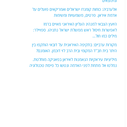
ומימצאים
אלערביה: כוחות קומנדו ישראלים ואמריקאים פועלים על
אדמת איראן. פרטים, משמעויות ומשימות
היועץ הצבאי למנהיג העליון האיראני מאיים ברמז
לאפשרות חיסול ראש ממשלת ישראל נתניהו. ספויילר:
מילים כמו חול…
מקורות ערביים: בתקיפה האיראנית על דובאי הותקפו בין
היתר בית חב"ד המקומי ובית הרב לוי דוכמן. האומנם?
מיליציות עיראקיות הנאמנות לאיראן בפאניקה מוחלטת.
נמלטו אל מתחת לפני האדמה ונטשו כל פיסת טכנולוגיה