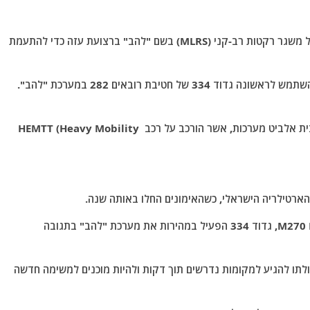
על פי הדיווחים, הצבא הישראלי פרס מערכת חדשה של משגר רקטות רב-קני (MLRS) בשם "להב" ברצועת עזה כדי להתעמת
בעבר, בתחילת העימות שהחל ב-7 באוקטובר 2023, השתמש לראשונה גדוד 334 של חטיבת רובאים 282 במערכת "להב".
טיל ארטילריה "להב" פותח על בסיס מערכת PULS מבית אלביט מערכות, אשר הורכב על רכב HEMTT (Heavy Mobility
למרות שתחילה היה אמור לעבור להחליף את ה-M270 MLRS, גדוד 334 הפעיל במהירות את מערכת "להב" בתגובה
ולתו להגיע למקומות נדרשים תוך דקות ולהיות מוכנים למשימה חדשה