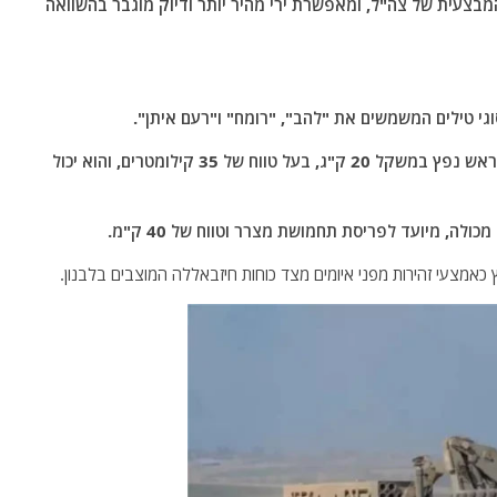
צעית של צה"ל, ומאפשרת ירי מהיר יותר ודיוק מוגבר בהשוואה
טיל 122 מ"מ רומח, עם 18 טילים בכל מכולה, מצויד בראש נפץ במשקל 20 ק"ג, בעל טווח של 35 קילומטרים, והוא יכול
כאמצעי זהירות מפני איומים מצד כוחות חיזבאללה המוצבים בלבנון.