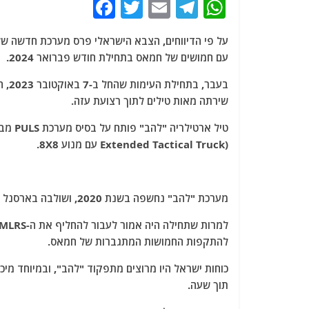
F
T
E
T
W
a
w
m
el
h
c
itt
ai
e
at
עם חמושים של חמאס בתחילת חודש פברואר 2024.
e
er
l
g
s
b
ra
A
שירתה מאות טילים לתוך רצועת עזה.
o
m
p
o
p
Extended Tactical Truck) עם מנוע 8X8.
k
מערכת "להב" נחשפה בשנת 2020, ושולבה בארסנל הארטילריה הישראלי, כשהאימונים החלו באותה שנה.
להתקפות החמושות המתגברות של חמאס.
כוחות ישראל היו מרוצים מתפקוד "להב", ובמיוחד מיכ
תוך שעה.