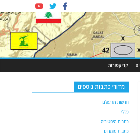
ם
קריקטורות
מדורי כתבות נוספים
חדשות מהעולם
כללי
כתבות היסטוריה
כתבות מומחים