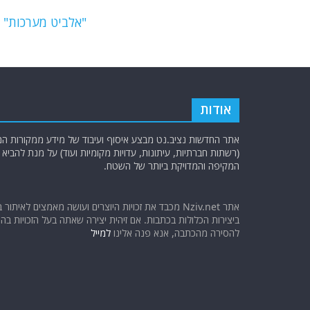
o
m
p
o
p
"אלביט מערכות" חו
k
אודות
אתר החדשות נציב.נט מבצע איסוף ועיבוד של מידע ממקורות המוד
(רשתות חברתיות, עיתונות, עדויות מקומיות ועוד) על מנת להבי
המקיפה והמדויקת ביותר של השטח.
אתר Nziv.net מכבד את זכויות היוצרים ועושה מאמצים לאיתור 
ביצירות הכלולות בכתבות. אם זיהית יצירה שאתה בעל הזכויות בה ו
להסירה מהכתבה, אנא פנה אלינו
למייל