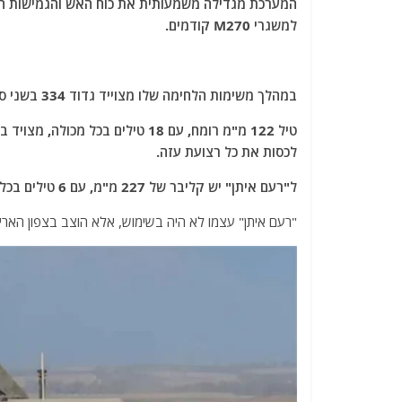
המערכת מגדילה משמעותית את כוח האש והגמישות המב
למשגרי M270 קודמים.
במהלך משימות הלחימה שלו מצוייד גדוד 334 בשני סוגי טילים המשמשים את "להב", "רומח" ו"רעם איתן".
לכסות את כל רצועת עזה.
ל"רעם איתן" יש קליבר של 227 מ"מ, עם 6 טילים בכל מכולה, מיועד לפריסת תחמושת מצרר וטווח של 40 ק"מ.
"רעם איתן" עצמו לא היה בשימוש, אלא הוצב בצפון הארץ 