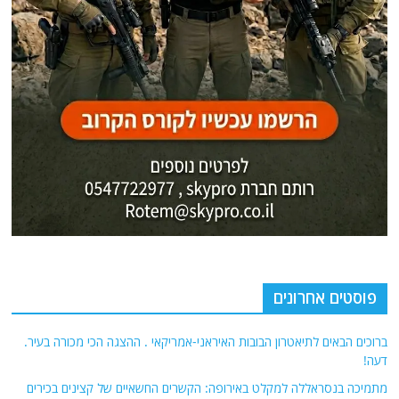
ברוכים הבאים לתיאטרון הבובות האיראני-אמריקאי . ההצגה הכי מכורה בעיר.
דעה!
מתמיכה בנסראללה למקלט באירופה: הקשרים החשאיים של קצינים בכירים
קרימינלים ממשטר אסד
הציר הסודי: צרפת וחמאס נפגשו בחשאי
ריבונות תחת אש: התמרון האסטרטגי של עיראק ותגובת מדינות המפרץ
למשבר האזורי
מתקיפת בתי חולים ועד מעקב גלובלי: כך פועל מערך הסייבר של משמרות
המהפכה בסיוע סין ורוסיה שמאיים על ישראל
אודות
אתר החדשות נציב.נט מבצע איסוף ועיבוד של מידע ממקורות המודיעין הגלוי
(רשתות חברתיות, עיתונות, עדויות מקומיות ועוד) על מנת להביא את תמונת