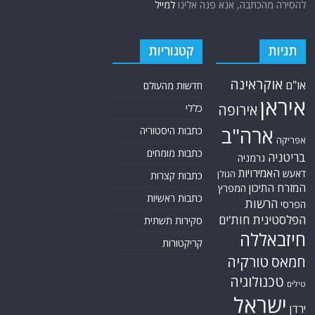
טורקיה
חמאס
טכנולוגיה
טילים
ישראל
ירדן
כלכלה
כורדים
כטב"מים
לבנון
מצרים
סוריה
סחר סמים
סין
סייבר
סיני
עזה
סעודיה
עירק
צבא סוריה חופשי
צרפת
קונייטרה
קורונה
קטאר
רוסיה
רפואה
שיעים
תוכנית הגרעין
תימן