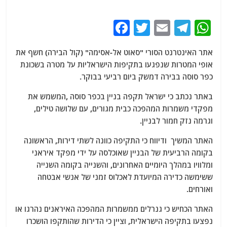
F
T
E
T
W
a
w
m
el
h
אתר האינטרנט הסורי "סאוט אל-אסימה" (קול הבירה) חשף את
c
itt
ai
e
at
אופי המטרות שנפגעו בתקיפות הישראליות על מטרה בשכונת
e
er
l
g
s
כפר סוסה בבירה דמשק ביום רביעי בבוקר.
b
ra
A
באתר נכתב כי ישראל תקפה בניין בכפר סוסה ,המשמש את
o
m
p
מפקדי משמרות המהפכה כבית מגורים, עם שלושה טילים,
o
p
וגרמה נזק חמור לבניין.
k
האתר המשיך ודיווח כי התקיפה כוונה לשתי דירות, הראשונה
בקומה הרביעית של הבניין שאוכלסה על ידי מפקד איראני
ומלוויו במהלך היומיים האחרונים, והשנייה בקומה השנייה
ששימשה כדירה המיועדת לאכלוס זמני של אנשי אבטחה
ואורחים.
האתר הכחיש כי גנרלים ממשמרות המהפכה האיראנים נהרגו או
נפצעו בתקיפה הישראלית, וציין כי הדירות שהותקפו הושכרו