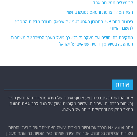
המצב המקיפה והמדויקת ביותר של השטח.
אתר Nziv.net מכבד את זכויות היוצרים ועושה מאמצים לאיתור בעלי הזכויות
ביצירות הכלולות בכתבות. אם זיהית יצירה שאתה בעל הזכויות בה ואתה מעוניין
להסירה מהכתבה, אנא פנה אלינו
למייל
תגיות
קטגוריות
אוקראינה
או"ם
חדשות מהעולם
איראן
אירופה
כללי
ארה"ב
כתבות היסטוריה
אפריקה
כתבות מומחים
בריטניה
גרמניה
האמירויות
דאעש
הגולן
כתבות קצרות
המזרח התיכון
המפרץ
כתבות ראשיות
הרשות
הפרסי
הפלסטינית
חות'ים
סקירות תשתית
חיזבאללה
קריקטורות