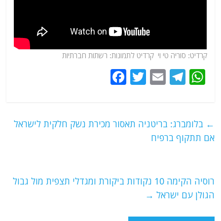
קרדיט: סוריה טי וי קרדיט לתמונות: רשתות חברתיות
F
T
E
T
W
a
w
m
el
h
c
itt
ai
e
at
e
er
l
g
s
←
בלומברג: בריטניה תאסור מכירת נשק חלקית לישראל
b
ra
A
אם תתקוף ברפיח
o
m
p
o
p
רוסיה הקימה 10 נקודות ביקורת ומגדלי תצפית מול גבול
k
הגולן עם ישראל
→