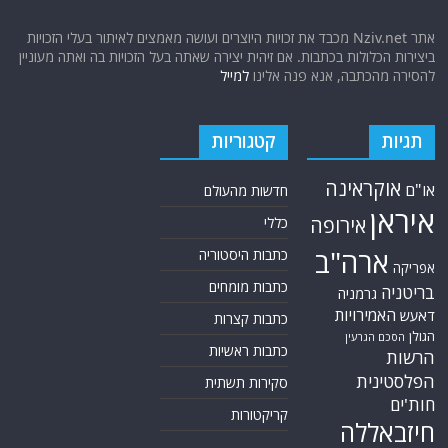
אתר Nziv.net מכבד את זכויות היוצרים ועושה מאמצים לאיתור בעלי הזכויות
ביצירות הכלולות בכתבות. אם זיהית יצירה שאתה בעל הזכויות בה ואתה מעוניין
להסירה מהכתבה, אנא פנה אלינו
למייל
תגיות
קטגוריות
אוקראינה
או"ם
חדשות מהעולם
איראן
אירופה
כללי
ארה"ב
כתבות היסטוריה
אפריקה
כתבות מומחים
בריטניה
גרמניה
האמירויות
דאעש
כתבות קצרות
הגולן
הסכם הגרעין
כתבות ראשיות
הרשות
הפלסטינית
סקירות תשתית
חות'ים
קריקטורות
חיזבאללה