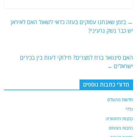
a
w
m
el
h
c
itt
ai
e
at
e
er
l
g
s
←
בזמן שאנחנו עסוקים בעזה כדאי לשאול האם לאיראן
b
ra
A
יש כבר נשק גרעיני?
o
m
p
o
p
האם סינוואר ברח למצרים? חילוקי דעות בין בכירים
k
ישראלים
→
מדורי כתבות נוספים
חדשות מהעולם
כללי
כתבות היסטוריה
כתבות מומחים