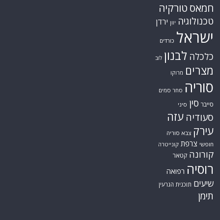
חמאס
טורקיה
טכנולוגיה
ירדן
יוון
ישראל
כורדים
לבנון
כלכלה
לוב
מצרים
מרוקו
סוריה
סחר סמים
סין
סייבר
סיני
עזה
סעודיה
עירק
צבא סוריה
צרפת
חופשי
קונייטרה
קורונה
קטאר
רוסיה
רפואה
שיעים
תוכנית הגרעין
תימן