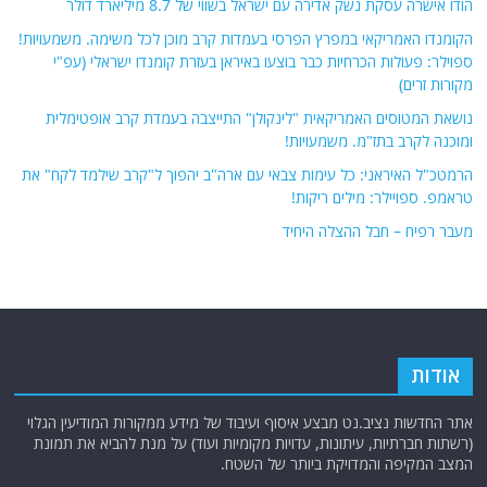
הודו אישרה עסקת נשק אדירה עם ישראל בשווי של 8.7 מיליארד דולר
הקומנדו האמריקאי במפרץ הפרסי בעמדות קרב מוכן לכל משימה. משמעויות!
ספוילר: פעולות הכרחיות כבר בוצעו באיראן בעזרת קומנדו ישראלי (עפ"י
מקורות זרים)
נושאת המטוסים האמריקאית "לינקולן" התייצבה בעמדת קרב אופטימלית
ומוכנה לקרב בתז"מ. משמעויות!
הרמטכ"ל האיראני: כל עימות צבאי עם ארה"ב יהפוך ל"קרב שילמד לקח" את
טראמפ. ספויילר: מילים ריקות!
מעבר רפיח – חבל ההצלה היחיד
אודות
אתר החדשות נציב.נט מבצע איסוף ועיבוד של מידע ממקורות המודיעין הגלוי
(רשתות חברתיות, עיתונות, עדויות מקומיות ועוד) על מנת להביא את תמונת
המצב המקיפה והמדויקת ביותר של השטח.