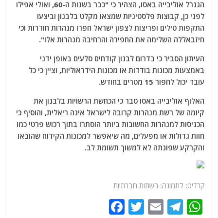
הגנרל אוליבייה באסו, הצהיר כי "כבר בשנות ה-60, ואולי אפילו
לפני כן, קבוצות פלסטיניות שמצאו מקלט בלבנון וביצעו
התקפות טילים ופריצות לצפון ישראל חפרו מנהרות חודרות וכי
חיזבאללה השלימה את החפירה והרחיבה מנהרות אלו".
העיתון הסביר כי בדרום לבנון קודחים סלעים באופן ידני
באמצעות מכונות בודדות או מכונות הידראוליות, וציין כי כל
עובד יכול לחפור 15 מטרים בחודש.
האלוף אוליבייה באסו סבר כי הכחשת הרשויות בלבנון את
קיומה של רשת מנהרות קרובה לישראל אינה ריאלית, והוסיף כי
הכניסות למנהרות החשובות ביותר הוסתרו בתוך רכוש פרטי כמו
חוות גדולות או מפעלים, מה שיאפשר למכונות הקידוח שהובאו
והקרקע שפונתה לא למשוך תשומת לב.
קרדיט: לתמונה: רשתות חברתיות
F
T
E
T
W