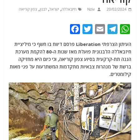
,
,
,
20/02/2024
Nziv
חיזבאללה
ישראל
לבנון
צפון קוריאה
F
T
E
T
W
a
w
m
el
h
העיתון הצרפתי Liberation פרסם דיווח בו חשף כי מיליציית
c
itt
ai
e
at
חיזבאללה הלבנונית פועלת מאז שנות ה-80 להקמת מערכת
e
er
l
g
s
הגנה תת-קרקעית בסיוע צפון קוריאה, וכי כיום היא מחזיקה
b
ra
A
ברשת של מנהרות צבאיות מתקדמות המשתרעות על פני מאות
קילומטרים.
o
m
p
o
p
k