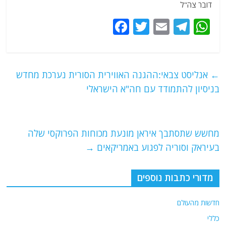
דובר צה"ל
F
T
E
T
W
a
w
m
el
h
c
itt
ai
e
at
e
er
l
g
s
←
אנליסט צבאי:ההגנה האווירית הסורית נערכת מחדש
b
ra
A
בניסיון להתמודד עם חה"א הישראלי
o
m
p
o
p
מחשש שתסתבך איראן מונעת מכוחות הפרוקסי שלה
k
בעיראק וסוריה לפגוע באמריקאים
→
מדורי כתבות נוספים
חדשות מהעולם
כללי