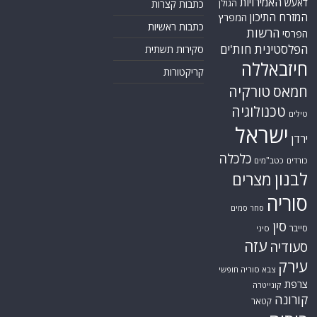
האמירויות
דאעש
הגולן
כתבות קצרות
המזרח התיכון
המפרץ
כתבות ראשיות
הרשות
הפרסי
הפלסטינית
חות'ים
סקירות תשתית
חיזבאללה
קריקטורות
טורקיה
חמאס
טכנולוגיה
טילים
ישראל
ירדן
כלכלה
כורדים
כטב"מים
לבנון
מצרים
סוריה
סחר סמים
סין
סייבר
סיני
עזה
סעודיה
עירק
צבא סוריה חופשי
צרפת
קונייטרה
קורונה
קטאר