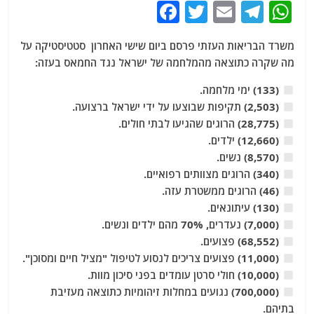
F
T
E
T
W
a
w
m
el
h
משרד הבריאות העזתי פרסם ביום שישי האחרון סטטיסטיקה על
c
itt
ai
e
at
מה שקרה כתוצאה מהמלחמה של ישראל נגד החמאס בעזה:
e
er
l
g
s
(133) ימי מלחמה.
b
ra
A
(2,503) תקיפות שבוצעו על ידי ישראל ברצועה.
o
m
p
(28,775) הרוגים שהגיעו לבתי חולים.
o
p
(12,660) ילדים.
(8,570) נשים.
k
(340) הרוגים מצוותים רפואיים.
(46) הרוגים ממשטרת עזה.
(130) עיתונאים.
(7,000) נעדרים, 70% מהם ילדים ונשים.
(68,552) פצועים.
(11,000) פצועים צריכים לנסוע לטיפול "מציל חיים ומסוכן".
(10,000) חולי סרטן עומדים בפני סיכון מוות.
(700,000) נגועים במחלות זיהומיות כתוצאה מעזיבת
בתיהם.