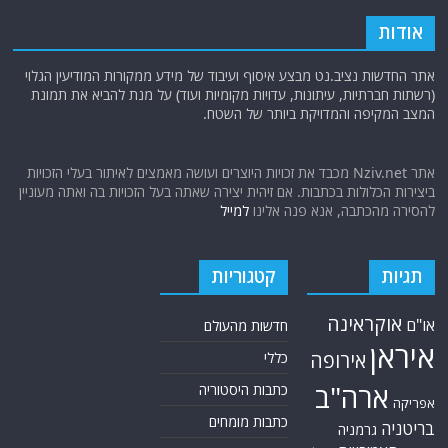
אודות
אתר החדשות נציב.נט מבצע איסוף ועיבוד של מידע ממקורות המודיעין הגלוי
(רשתות חברתיות, עיתונות, עדויות מקומיות ועוד) על מנת להביא את תמונת
המצב המקיפה והמדויקת ביותר של השטח.
אתר Nziv.net מכבד את זכויות היוצרים ועושה מאמצים לאיתור בעלי הזכויות
ביצירות הכלולות בכתבות. אם זיהית יצירה שאתה בעל הזכויות בה ואתה מעוניין
להסירה מהכתבה, אנא פנה אלינו
למייל
תגיות
קטגוריות
אוקראינה
או"ם
חדשות מהעולם
איראן
אירופה
כללי
ארה"ב
כתבות היסטוריה
אפריקה
כתבות מומחים
בריטניה
גרמניה