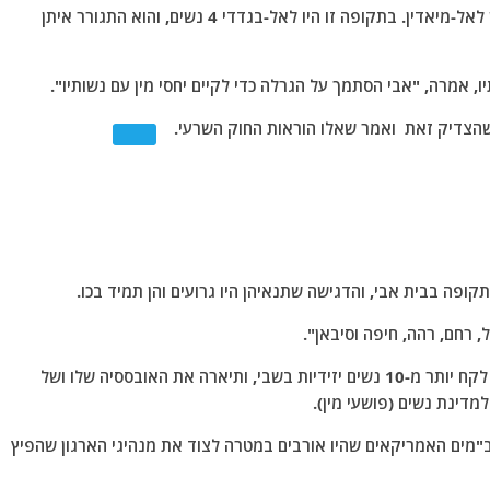
מאוחר יותר עברתי לא-רקה שבמזרח סוריה ולאחר מכן לאל-מיאדין. בתקופה זו היו לאל-בגדדי 4 נשים, והוא התגורר איתן
 אמרה, "אבי הסתמך על הגרלה כדי לקיים יחסי מין עם נשותיו".
, שהצדיק זאת ואמר שאלו הוראות החוק השרעי.
ופה בבית אבי, והדגישה שתנאיהן היו גרועים והן תמיד בכו.
, רחם, רהה, חיפה וסיבאן".
אלמנתו חשפה אתמול בראיון כי מנהיג דאעש לשעבר לקח יותר מ-10 נשים יזידיות בשבי, ותיארה את האובססיה שלו ושל
מדינת נשים (פושעי מין).
"מים האמריקאים שהיו אורבים במטרה לצוד את מנהיגי הארגון שהפיץ