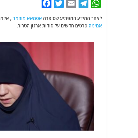
F
T
E
T
W
a
w
m
el
h
לאחר המידע המפתיע שסיפרה
אסמאא מוחמד
, אלמנ
c
itt
ai
e
at
אמימה
פרטים חדשים על סודות ארגון הטרור.
e
er
l
g
s
b
ra
A
o
m
p
o
p
k