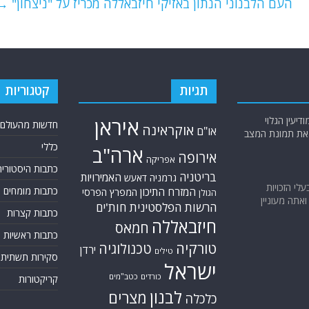
העם הלבנוני הנתון באזיקי חיזבאללה מכריז על "ניצחון"
→
תגיות
קטגוריות
יעין הגלוי
איראן
חדשות מהעולם
אוקראינה
או"ם
א את תמונת המצב
כללי
ארה"ב
אירופה
אפריקה
כתבות היסטוריה
בריטניה
האמירויות
גרמניה
דאעש
בעלי הזכויות
כתבות מומחים
המזרח התיכון
המפרץ הפרסי
הגולן
אתה מעוניין
הרשות הפלסטינית
חות'ים
כתבות קצרות
חיזבאללה
חמאס
כתבות ראשיות
טורקיה
טכנולוגיה
ירדן
טילים
סקירות תשתית
ישראל
כורדים
כטב"מים
קריקטורות
לבנון
מצרים
כלכלה