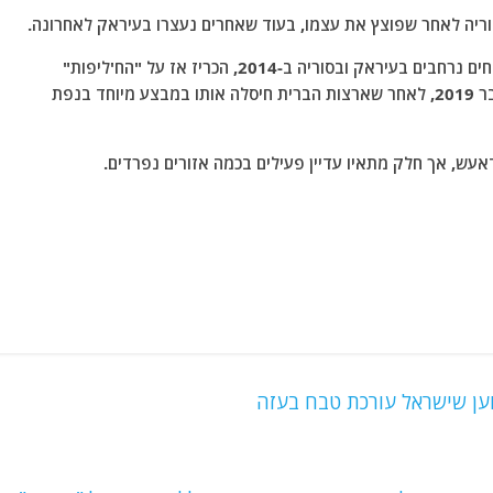
ריה לאחר שפוצץ את עצמו, בעוד שאחרים נעצרו בעיראק לאחרונה.
ראוי לציין שמנהיג הארגון, שהרחיב את סמכותו על שטחים נרחבים בעיראק ובסוריה ב-2014, הכריז אז על "הח'ליפות"
,לכאורה ,שלו וכפה את חוקיו הקיצוניים, נהרג באוקטובר 2019, לאחר שארצות הברית חיסלה אותו במבצע מיוחד בנפת
וען שישראל עורכת טבח בעזה