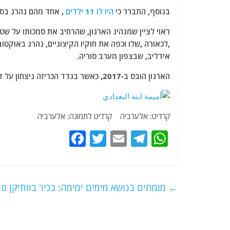
בנוסף, התברר כי
היו לו 11 ילדים
, אחד מהם נהרג בסו
אידליב, שבצפון מערב סוריה.
הארגון הובס ב-2017, כאשר בגדד הכריזה ניצחון על דאעש, אך חלק מתאיו עדיין פעילים בכמה אזורים נפרדים.
קרדיט: אלערביה קרדיט לתמונה: אלערביה
F
T
E
T
W
a
w
m
el
h
c
itt
ai
e
at
e
er
l
g
s
←
מומחים בנושא מימים ימימה: בכיר בוותיקן ט
b
ra
A
o
m
p