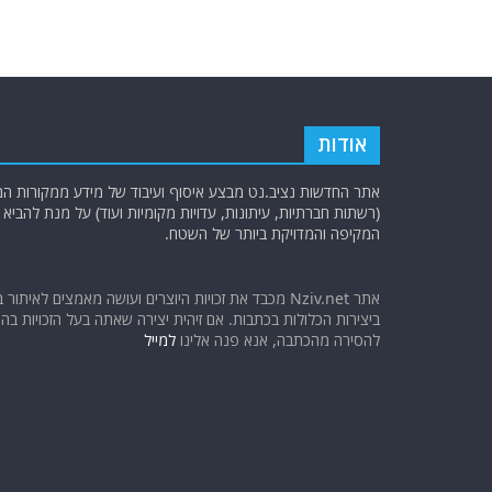
o
p
k
אודות
אתר החדשות נציב.נט מבצע איסוף ועיבוד של מידע ממקורות המוד
(רשתות חברתיות, עיתונות, עדויות מקומיות ועוד) על מנת להבי
המקיפה והמדויקת ביותר של השטח.
אתר Nziv.net מכבד את זכויות היוצרים ועושה מאמצים לאיתור 
ביצירות הכלולות בכתבות. אם זיהית יצירה שאתה בעל הזכויות בה ו
להסירה מהכתבה, אנא פנה אלינו
למייל