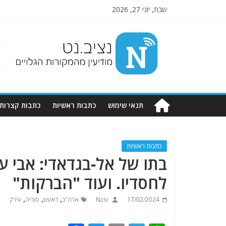
שבת, יוני 27, 2026
Nziv.net
מודיעין
מהמקורות
הגלויים
תנאי שימוש
כתבות ראשיות
כתבות קצרות
כתבות ראשיות
בתו של אל-בגדאדי: אבי ע
לחסדיו. ועוד "הברקות"
,
,
,
17/02/2024
Nziv
ארה"ב
דאעש
סוריה
עירק