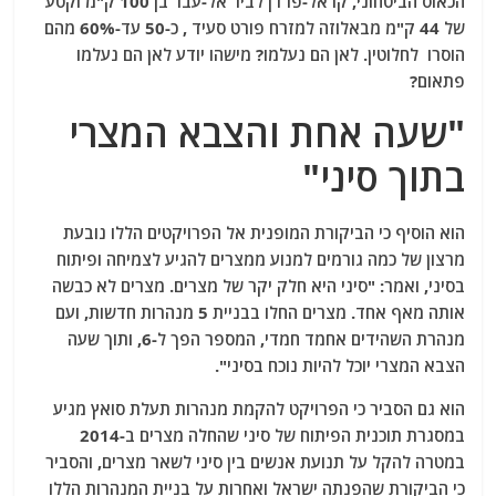
הכאוס הביטחוני, קו אל-פרדן לביר אל-עבר בן 100 ק"מ וקטע
של 44 ק"מ מבאלוזה למזרח פורט סעיד , כ-50 עד-60% מהם
הוסרו לחלוטין. לאן הם נעלמו? מישהו יודע לאן הם נעלמו
פתאום?
"שעה אחת והצבא המצרי
בתוך סיני"
הוא הוסיף כי הביקורת המופנית אל הפרויקטים הללו נובעת
מרצון של כמה גורמים למנוע ממצרים להגיע לצמיחה ופיתוח
בסיני, ואמר: "סיני היא חלק יקר של מצרים. מצרים לא כבשה
אותה מאף אחד. מצרים החלו בבניית 5 מנהרות חדשות, ועם
מנהרת השהידים אחמד חמדי, המספר הפך ל-6, ותוך שעה
הצבא המצרי יוכל להיות נוכח בסיני".
הוא גם הסביר כי הפרויקט להקמת מנהרות תעלת סואץ מגיע
במסגרת תוכנית הפיתוח של סיני שהחלה מצרים ב-2014
במטרה להקל על תנועת אנשים בין סיני לשאר מצרים, והסביר
כי הביקורת שהפנתה ישראל ואחרות על בניית המנהרות הללו