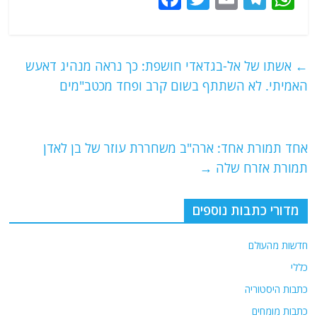
a
w
m
el
h
c
itt
ai
e
at
e
er
l
g
s
←
אשתו של אל-בגדאדי חושפת: כך נראה מנהיג דאעש
b
ra
A
האמיתי. לא השתתף בשום קרב ופחד מכטב"מים
o
m
p
o
p
אחד תמורת אחד: ארה"ב משחררת עוזר של בן לאדן
k
תמורת אזרח שלה
→
מדורי כתבות נוספים
חדשות מהעולם
כללי
כתבות היסטוריה
כתבות מומחים