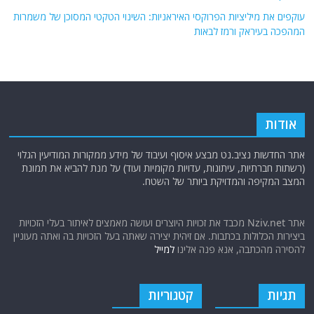
עוקפים את מיליציות הפרוקסי האיראניות: השינוי הטקטי המסוכן של משמרות
המהפכה בעיראק ורמז לבאות
אודות
אתר החדשות נציב.נט מבצע איסוף ועיבוד של מידע ממקורות המודיעין הגלוי
(רשתות חברתיות, עיתונות, עדויות מקומיות ועוד) על מנת להביא את תמונת
המצב המקיפה והמדויקת ביותר של השטח.
אתר Nziv.net מכבד את זכויות היוצרים ועושה מאמצים לאיתור בעלי הזכויות
ביצירות הכלולות בכתבות. אם זיהית יצירה שאתה בעל הזכויות בה ואתה מעוניין
להסירה מהכתבה, אנא פנה אלינו
למייל
תגיות
קטגוריות