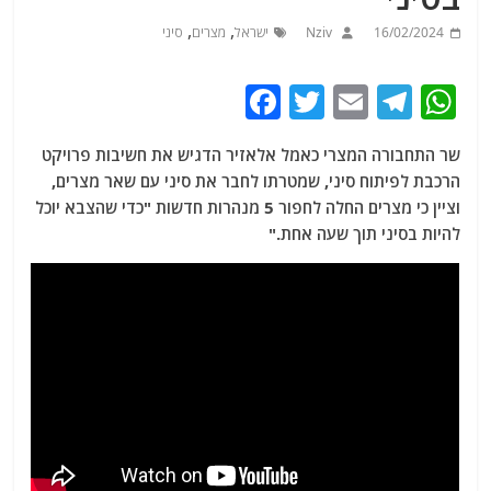
,
,
16/02/2024
Nziv
ישראל
מצרים
סיני
F
T
E
T
W
a
w
m
el
h
שר התחבורה המצרי כאמל אלאזיר הדגיש את חשיבות פרויקט
c
itt
ai
e
at
הרכבת לפיתוח סיני, שמטרתו לחבר את סיני עם שאר מצרים,
e
er
l
g
s
וציין כי מצרים החלה לחפור 5 מנהרות חדשות "כדי שהצבא יוכל
b
ra
A
להיות בסיני תוך שעה אחת."
o
m
p
o
p
k