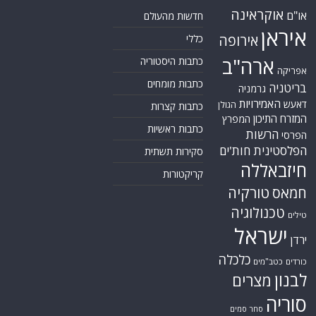
אוקראינה
או"ם
חדשות מהעולם
איראן
אירופה
כללי
ארה"ב
כתבות היסטוריה
אפריקה
כתבות מומחים
בריטניה
גרמניה
האמירויות
דאעש
הגולן
כתבות קצרות
המזרח התיכון
המפרץ
כתבות ראשיות
הרשות
הפרסי
הפלסטינית
חות'ים
סקירות תשתית
חיזבאללה
קריקטורות
טורקיה
חמאס
טכנולוגיה
טילים
ישראל
ירדן
כלכלה
כורדים
כטב"מים
לבנון
מצרים
סוריה
סחר סמים