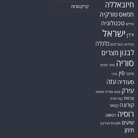
חיזבאללה
קריקטורות
טורקיה
חמאס
טכנולוגיה
טילים
ישראל
ירדן
כלכלה
כורדים
כטב"מים
לבנון
מצרים
סוריה
סחר סמים
סין
סייבר
סיני
עזה
סעודיה
עירק
צבא סוריה חופשי
צרפת
קונייטרה
קורונה
קטאר
רוסיה
רפואה
שיעים
תוכנית הגרעין
תימן