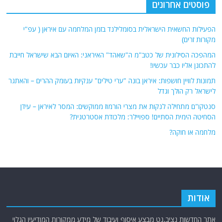
פוסטים אחרונים
הפעילות החשאית הישראלית בסומלילנד בזמן המלחמה עם איראן ( עפ"י
מקורות זרים)
המהפכה הסילונית של כטב"מ ה"שאהד" האיראני: האיום הבא שישראל חייבת
להתכונן אליו כבר עכשיו!
תמונות לוויין חושפות: איראן בונה "ערי טילים" ענקיות בעומק ההרים – והאתגר
לישראל רק הולך וגדל
סנטקו"ם מתחילה לנקות את מצרי הורמוז ממוקשים: המסר לאיראן – עידן
הסחיטה הימית הסתיים! ספויילר: מלכודת אסטרטגית?
מלחמה או חוקה?
אודות
אתר החדשות נציב.נט מבצע איסוף ועיבוד של מידע ממקורות המודיעין הגלוי