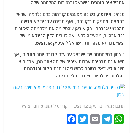
אמריקאים תומכים בישראל ובמטרות המלחמה שלה.
מנהיגי אירופה, בשונה מפעמים קודמות בהם נלחמה ישראל
בחמאס, מחזיקים בקו זהה, ואף מדינה ערבית לא פרשה
מהסכמי אברהם . רק איראן שהסלימה את מלחמתה האזורית
נגד ארה"ב, מפעילה לחץ . אפילו בית הדין הבינלאומי של
האו"ם נרתע מלהורות לישראל להפסיק את האש.
ניצחון במלחמתה של ישראל על עזה קרובה יותר מתמיד , אך
היא אינה מבטיחה ערבות שיהיה שלום לאחר מכן, אבל היא
חיונית לישראל בטוחה לתושביה ונותנת תקוה והזדמנות
לפלסטינים לחיות חיים נורמליים בעזה .
תרגם : מאיר בר מקבוצת נציב קרדיט לתמונות: דובר צה"ל
F
T
E
T
W
a
w
m
el
h