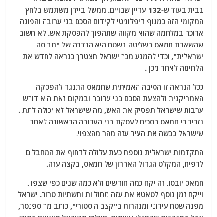
בבית בעוד ש-132 עדיין שבויים. ממשל ביידן משתמש בלחץ
המקומי הזה כמנוף דיפלומטי לקידום הסכם בני ערובה והפוגה
ארוכה במלחמה שהוא מקווה שתהפוך להפסקת אש. לא חשוב
שהשארת חמאס בשליטה בשטח היא הגדרה של "תבוסה
ישראלית", וכדי להמנע מכך ישראל תצטרך כנראה לחדש את
הלחימה לאחר מכן .
ככל הנראה זו הסיבה האמיתית שחמאס התנגד להפסקה
האמריקנית ולהצעת הסכם בני ערובה ובמקום זאת הוא דורש
ערבות שישראל תפסיק את האש, מה שישראל לא יכולה לתת .
נזכיר כי חמאס הסכים לעסקת בני הערובה הראשונה לאחר
שישראל כבשה את העיר עזה מהר מהצפוי.
התקדמות ישראלית נוספת כעת עלולה לדחוף את המחבלים
לרפיח, המקלט הגדול האחרון של חמאס, בקצה עזה.
חמאס יובסו, זה יקח כמה חודשים ולא כמה שנים כפי שצפו ,
וייקח זמן נוסף לטאטא את עזה מחוליות ותשתיות טרור. ישראל
מפנה שטח עירוני ומנהרות ב"קצב היסטורי", כותב מר ספנסר,