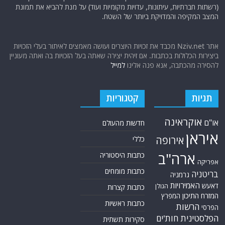
(רשתות חברתיות, עיתונות, עדויות מקומיות ועוד) על מנת להביא את תמונת
המצב המקיפה והמדויקת ביותר של השטח.
אתר Nziv.net מכבד את זכויות היוצרים ועושה מאמצים לאיתור בעלי הזכויות
ביצירות הכלולות בכתבות. אם זיהית יצירה שאתה בעל הזכויות בה ואתה מעוניין
להסירה מהכתבה, אנא פנה אלינו
למייל
תגיות
קטגוריות
אוקראינה
או"ם
חדשות מהעולם
איראן
אירופה
כללי
ארה"ב
כתבות היסטוריה
אפריקה
כתבות מומחים
בריטניה
גרמניה
האמירויות
דאעש
הגולן
כתבות קצרות
המזרח התיכון
המפרץ
כתבות ראשיות
הרשות
הפרסי
הפלסטינית
חות'ים
סקירות תשתית