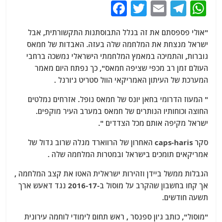
F
T
E
T
W
a
w
m
el
h
"אולי פספסתם את זה בגלל התבוסתנות התקשורתית, אבל
c
itt
ai
e
at
ישראל מנצחת את המלחמה שלה בעזה. האבדות של חמאס
e
er
l
g
s
גוברות, והתמיכה במאמץ המלחמתי הישראלי נמשכה ברחבי
b
ra
A
העולם זמן רב מכפי שציפה חמאס", כך נפתח היום מאמר
המערכת של העיתון האמריקאי הוול סטריט ג'ורנל .
o
m
p
o
p
" המעוז הדרומי בחאן יונס של חמאס נופל. אזרחים נמלטים
החוצה וכוחותיו הנותרים של חמאס במערב העיר מוקפים.
k
ישראל מקיפה אותם מכל הצדדים ".
סקר caps-haris האחרון של הרווארד מגלה שרוב גדול של
אמריקאים תומכים בישראל ובמטרות המלחמה שלה .
הגבלות ממשל ביידן וזהירות ישראלית האטו את קצב המלחמה ,
אך קחו בחשבון שהקרב על מוסול ב-2016-17 נגד דאעש ארך
תשעה חודשים.
"מוסול", כותב ג'ון ספנסר , ראש תחום לימודי לוחמה עירונית