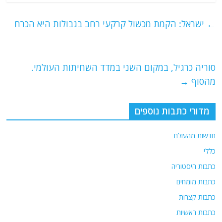
c
itt
ai
e
at
e
er
l
g
s
←
ישראל: הקמת מכשול קרקעי רחב בגבולות היא הכרח
b
ra
A
o
m
p
o
p
סוריה כרגיל, במקום השני במדד השחיתות העולמי.
מהסוף
→
k
מדורי כתבות נוספים
חדשות מהעולם
כללי
כתבות היסטוריה
כתבות מומחים
כתבות קצרות
כתבות ראשיות