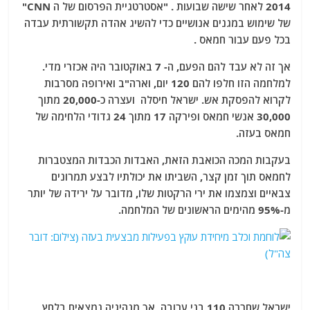
2014 לאחר שישה שבועות . "אסטרטגיית הפרסום של ה CNN"
של שימוש במגנים אנושיים כדי להשיג אהדה תקשורתית עבדה
בכל פעם עבור חמאס .
אך זה לא עבד להם הפעם, ה- 7 באוקטובר היה אכזרי מדי.
למלחמה הזו חלפו להם 120 יום, וארה"ב ואירופה מסרבות
לקרוא להפסקת אש. ישראל חיסלה ועצרה כ-20,000 מתוך
30,000 אנשי חמאס ופירקה 17 מתוך 24 גדודי הלחימה של
חמאס בעזה.
בעקבות המכה הכואבת הזאת, האבדות הכבדות המצטברות
לחמאס תוך זמן קצר, השביתו את יכולתיו לבצע תמרונים
צבאיים וצמצמו את ירי הרקטות שלו, מדובר על ירידה של יותר
מ-95% מהימים הראשונים של המלחמה.
ישראל שחררה 110 בני ערובה, אך מנהיגיה נמצאים בלחץ