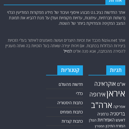
אתר החדשות נציב.נט מבצע איסוף ועיבוד של מידע ממקורות המודיעין הגלוי
(רשתות חברתיות, עיתונות, עדויות מקומיות ועוד) על מנת להביא את תמונת
המצב המקיפה והמדויקת ביותר של השטח.
אתר Nziv.net מכבד את זכויות היוצרים ועושה מאמצים לאיתור בעלי הזכויות
ביצירות הכלולות בכתבות. אם זיהית יצירה שאתה בעל הזכויות בה ואתה מעוניין
להסירה מהכתבה, אנא פנה אלינו
למייל
תגיות
קטגוריות
אוקראינה
או"ם
חדשות מהעולם
איראן
אירופה
כללי
ארה"ב
כתבות היסטוריה
אפריקה
כתבות מומחים
בריטניה
גרמניה
האמירויות
דאעש
הגולן
כתבות קצרות
המזרח התיכון
המפרץ