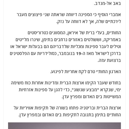
באב אל-מנדב.
אמברי הוסיף כי הספינה דיווחה שראתה שני פיצוצים מעבר
לירכתיים שלה, אך לא דווחה על נזק.
החות'ים, בעלי ברית של איראן, המסווגים כטרוריסטים
באמריקה, וששולטים באזורים נרחבים בתימן, שיגרו מל"טים
וטילים לעבר ספינות ומכליות שלדבריהם הם בבעלות ישראל או
בדרכן לישראל מאז ה-19 בנובמבר, כסולידריות עם הפלסטינים
ברצועת עזה.
הארגון החות'י טרם לקח אחריות לפיגוע.
בחודש שעבר הקימו ארצות הברית ומדינות אחרות כוח משימה
ימי, שנקרא "מבצע שגשוג", כדי להגן על ספינות אזרחיות
המשייטות בים האדום ומפרץ עדן.
ארצות הברית ובריטניה פתחו בשורה של תקיפות אוויריות על
החות'ים בתימן בתגובה לתקיפות בים האדום ובמפרץ עדן.