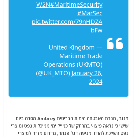
W2N
#MaritimeSecurity
#MarSec
pic.twitter.com/79nHDZA
bFw
— United Kingdom
Maritime Trade
Operations (UKMTO)
(@UK_MTO)
January 26,
2024
מנגד, חברת האבטחה הימית הבריטית Ambrey מסרה ביום
שישי כי נראה פיצוץ במרחק של כמייל ימי ממיכלית נפט ומוצרי
נפט השייכת להודו ומניפה דגל פנמה, מדרום מזרח למיצרי