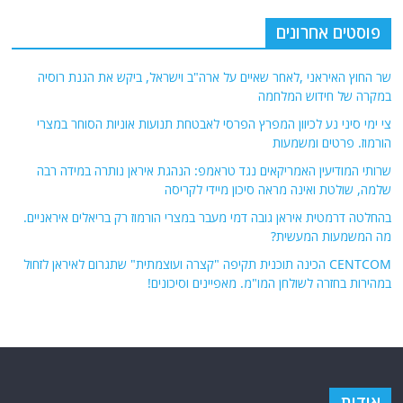
פוסטים אחרונים
שר החוץ האיראני ,לאחר שאיים על ארה"ב וישראל, ביקש את הגנת רוסיה
במקרה של חידוש המלחמה
צי ימי סיני נע לכיוון המפרץ הפרסי לאבטחת תנועות אוניות הסוחר במצרי
הורמוז. פרטים ומשמעות
שרותי המודיעין האמריקאים נגד טראמפ: הנהגת איראן נותרה במידה רבה
שלמה, שולטת ואינה מראה סיכון מיידי לקריסה
בהחלטה דרמטית איראן גובה דמי מעבר במצרי הורמוז רק בריאלים איראניים.
מה המשמעות המעשית?
CENTCOM הכינה תוכנית תקיפה "קצרה ועוצמתית" שתגרום לאיראן לזחול
במהירות בחזרה לשולחן המו"מ. מאפיינים וסיכונים!
אודות