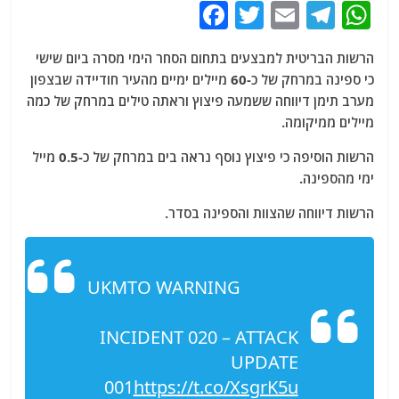
F
T
E
T
W
a
w
m
el
h
הרשות הבריטית למבצעים בתחום הסחר הימי מסרה ביום שישי
c
itt
ai
e
at
כי ספינה במרחק של כ-60 מיילים ימיים מהעיר חודיידה שבצפון
e
er
l
g
s
מערב תימן דיווחה ששמעה פיצוץ וראתה טילים במרחק של כמה
b
ra
A
מיילים ממיקומה.
o
m
p
הרשות הוסיפה כי פיצוץ נוסף נראה בים במרחק של כ-0.5 מייל
o
p
ימי מהספינה.
k
הרשות דיווחה שהצוות והספינה בסדר.
UKMTO WARNING
INCIDENT 020 – ATTACK
UPDATE
001
https://t.co/XsgrK5u