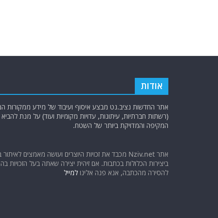
אודות
אתר החדשות נציב.נט מבצע איסוף ועיבוד של מידע ממקורות המוד
(רשתות חברתיות, עיתונות, עדויות מקומיות ועוד) על מנת להבי
המקיפה והמדויקת ביותר של השטח.
אתר Nziv.net מכבד את זכויות היוצרים ועושה מאמצים לאיתור 
ביצירות הכלולות בכתבות. אם זיהית יצירה שאתה בעל הזכויות בה ו
להסירה מהכתבה, אנא פנה אלינו
למייל