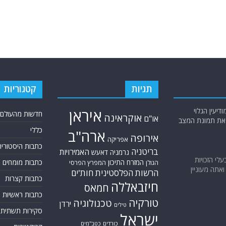
תגיות
קטגוריות
יעין הגלוי
איראן
חדשות מהעולם
אוקראינה
או"ם
א את תמונת המצב
כללי
ארה"ב
אירופה
אפריקה
כתבות היסטוריה
בריטניה
האמירויות
גרמניה
דאעש
בעלי הזכויות
המזרח התיכון
כתבות מומחים
המפרץ הפרסי
הגולן
אתה מעוניין
הרשות הפלסטינית
חות'ים
כתבות קצרות
חיזבאללה
חמאס
כתבות ראשיות
טורקיה
טכנולוגיה
ירדן
טילים
סקירות תשתית
ישראל
כורדים
כטב"מים