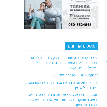
פוסטים אחרונים
מילים ריקות: רוסיה מתהדרת בנשק לייזר חדש ליירוט
רחפנים. ספויילר: המערכת המדוברת נחותה מול
הישראלית והאמריקאית
הפסקה, אש! …. הפסקה, אש! ……
כסף אמירתי, טכנולוגיה ישראלית: כך נבנית רשת ההגנה
האזורית מול איראן
נחשפה טכנולוגיה אמריקאית סודית ביותר: טילי נינג'ה
לחיסולים ממוקדים ללא חומרי נפץ נפלו לידי האיראנים
(והסינים והרוסים)