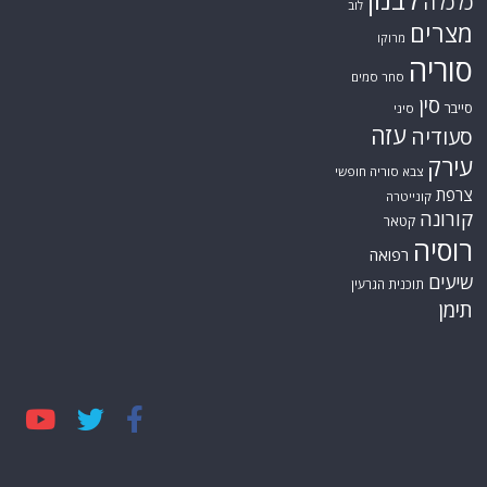
כלכלה
לוב
מצרים
מרוקו
סוריה
סחר סמים
סין
סייבר
סיני
עזה
סעודיה
עירק
צבא סוריה חופשי
צרפת
קונייטרה
קורונה
קטאר
רוסיה
רפואה
שיעים
תוכנית הגרעין
תימן