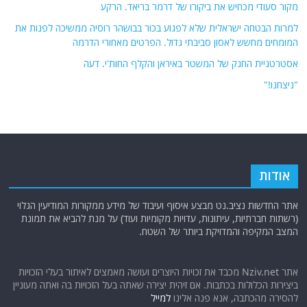
מקור סעודי מכחיש את ביקורו של דרמר בריאד. הרקע
למרות הבטחה ישראלית שלא לפגוע בכור בבושהר רוסיה ממשיכה לפנות את
המומחים מחשש לאסון סביבתי גדול. הפרטים מאחורי הדרמה
אסטרטגיית החנק של המשטר באיראן והקלף החות'י. דעה
"ניצחנו!"
אודות
אתר החדשות נציב.נט מבצע איסוף ועיבוד של מידע ממקורות המודיעין הגלוי
(רשתות חברתיות, עיתונות, עדויות מקומיות ועוד) על מנת להביא את תמונת
המצב המקיפה והמדויקת ביותר של השטח.
אתר Nziv.net מכבד את זכויות היוצרים ועושה מאמצים לאיתור בעלי הזכויות
ביצירות הכלולות בכתבות. אם זיהית יצירה שאתה בעל הזכויות בה ואתה מעוניין
להסירה מהכתבה, אנא פנה אלינו
למייל