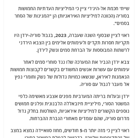
שייח' חכמת אל-היג'רי ציין כי המיליציות העדתיות החמושות
בסוריה (הכוונה למיליציות האיראניות) הן "המגינות של הסחר
בסמים".
ראוי לציין שבסוף השנה שעברה, 2023, בגבול סוריה-ירדן היו
תקריות חסרות תקדים ולעימותים אלימים בין הצבא הירדני
לרשתות המבוססות על הברחת סמים ונשק לירדן.
צבא ירדן הגביר את המערכה שלו נגד סוחרי סמים לאחר
עימותים עם עשרות אנשים החשודים בקשרים לקבוצות חמושות
הנאמנות לאיראן, שנשאו כמויות גדולות של נשק וחומרי נפץ
אל מעבר לגבול עם סוריה.
ירדן ובעלות בריתה המערביות מפנים אצבע מאשימה כלפי
המשטר הסורי, מיליציית חיזבאללה הלבנונית ופלגים חמושים
נוספים הקשורים למיליציות איראניות, השולטות בחלק גדול
מדרום סוריה, שהם עומדים מאחורי הגברת ההברחות.
ראוי לציין כי מזה יותר מ-5 חודשים, מחוז סוואיידה נמצא במצב
של "התקוממות שלווה", בדרישה להפלת המשטר הסורי,