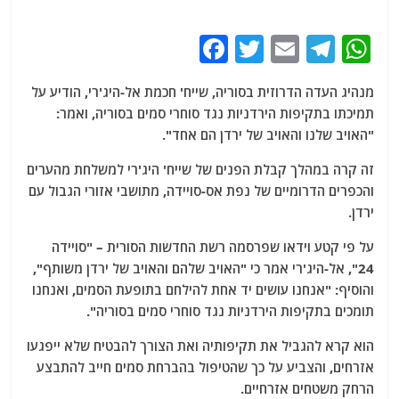
F
T
E
T
W
a
w
m
el
h
מנהיג העדה הדרוזית בסוריה, שייח' חכמת אל-היג'רי, הודיע ​​על
c
itt
ai
e
at
תמיכתו בתקיפות הירדניות נגד סוחרי סמים בסוריה, ואמר:
e
er
l
g
s
"האויב שלנו והאויב של ירדן הם אחד".
b
ra
A
זה קרה במהלך קבלת הפנים של שייח' היג'רי למשלחת מהערים
o
m
p
והכפרים הדרומיים של נפת אס-סויידה, מתושבי אזורי הגבול עם
o
p
ירדן.
k
על פי קטע וידאו שפרסמה רשת החדשות הסורית – "סויידה
24", אל-היג'רי אמר כי "האויב שלהם והאויב של ירדן משותף",
והוסיף: "אנחנו עושים יד אחת להילחם בתופעת הסמים, ואנחנו
תומכים בתקיפות הירדניות נגד סוחרי סמים בסוריה".
הוא קרא להגביל את תקיפותיה ואת הצורך להבטיח שלא ייפגעו
אזרחים, והצביע על כך שהטיפול בהברחת סמים חייב להתבצע
הרחק משטחים אזרחיים.