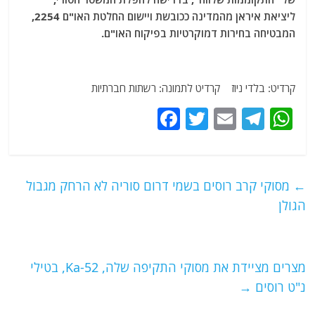
ליציאת איראן מהמדינה ככובשת ויישום החלטת האו"ם 2254,
המבטיחה בחירות דמוקרטיות בפיקוח האו"ם.
קרדיט: בלדי ניוז קרדיט לתמונה: רשתות חברתיות
F
T
E
T
W
a
w
m
el
h
c
itt
ai
e
at
e
er
l
g
s
←
מסוקי קרב רוסים בשמי דרום סוריה לא הרחק מגבול
b
ra
A
הגולן
o
m
p
o
p
מצרים מציידת את מסוקי התקיפה שלה, Ka-52, בטילי
k
נ"ט רוסים
→