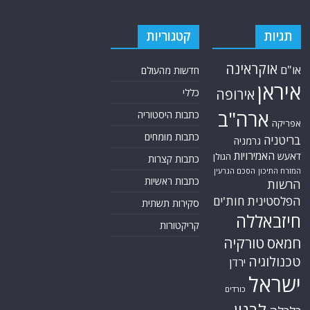
תגיות
קטגוריות
אוקראינה
או"ם
חדשות מהעולם
איראן
אירופה
כללי
ארה"ב
כתבות היסטוריה
אפריקה
כתבות מומחים
בריטניה
גרמניה
האמירויות
דאעש
הגולן
כתבות קצרות
המזרח התיכון
הסכם הגרעין
כתבות ראשיות
הרשות
הפלסטינית
חות'ים
סקירות תשתית
חיזבאללה
קריקטורות
חמאס
טורקיה
טכנולוגיה
ירדן
ישראל
כורדים
לבנון