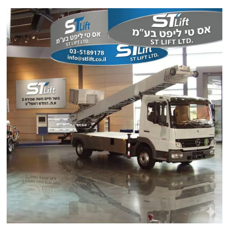
פוסטים אחרונים
המהפכה הסילונית של כטב"מ ה"שאהד" האיראני: האיום הבא שישראל חייבת
להתכונן אליו כבר עכשיו!
תמונות לוויין חושפות: איראן בונה "ערי טילים" ענקיות בעומק ההרים – והאתגר