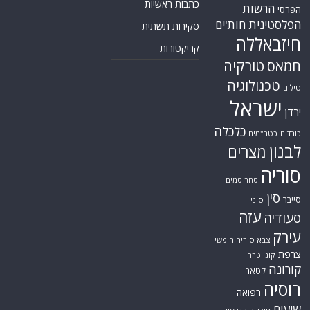
כלכלה
כורדים
כטב"מים
לבנון
מצרים
סוריה
סחר סמים
סין
סייבר
סיני
עזה
סעודיה
עירק
צבא סוריה חופשי
צרפת
קונייטרה
קורונה
קטאר
רוסיה
רפואה
שיעים
תוכנית הגרעין
תימן