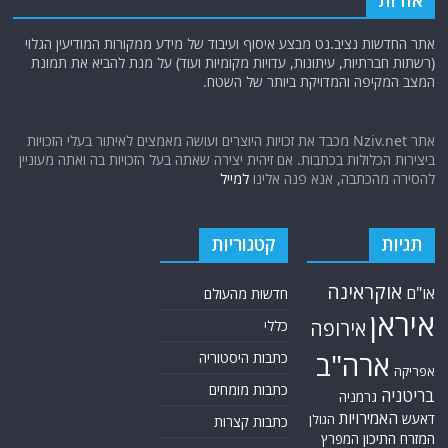
להסירה מהכתבה, אנא פנה אלינו
למייל
תגיות
קטגוריות
אוקראינה
או"ם
חדשות מהעולם
איראן
אירופה
כללי
ארה"ב
כתבות היסטוריה
אפריקה
כתבות מומחים
בריטניה
גרמניה
האמירויות
דאעש
הגולן
כתבות קצרות
המזרח התיכון
המפרץ
כתבות ראשיות
הרשות
הפרסי
הפלסטינית
חות'ים
סקירות תשתית
חיזבאללה
קריקטורות
טורקיה
חמאס
טכנולוגיה
טילים
ישראל
ירדן