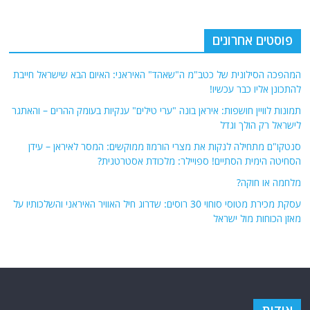
לישראל רק הולך וגדל
סנטקו"ם מתחילה לנקות את מצרי הורמוז ממוקשים: המסר לאיראן – עידן
הסחיטה הימית הסתיים! ספויילר: מלכודת אסטרטגית?
מלחמה או חוקה?
עסקת מכירת מטוסי סוחוי 30 רוסים: שדרוג חיל האוויר האיראני והשלכותיו על
מאזן הכוחות מול ישראל
אודות
אתר החדשות נציב.נט מבצע איסוף ועיבוד של מידע ממקורות המודיעין הגלוי
(רשתות חברתיות, עיתונות, עדויות מקומיות ועוד) על מנת להביא את תמונת
המצב המקיפה והמדויקת ביותר של השטח.
אתר Nziv.net מכבד את זכויות היוצרים ועושה מאמצים לאיתור בעלי הזכויות
ביצירות הכלולות בכתבות. אם זיהית יצירה שאתה בעל הזכויות בה ואתה מעוניין