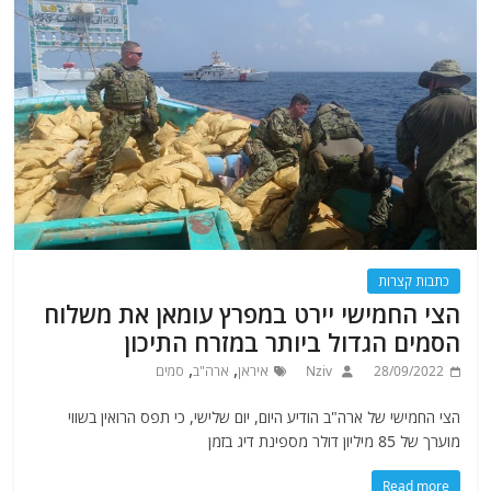
כתבות קצרות
הצי החמישי יירט במפרץ עומאן את משלוח
הסמים הגדול ביותר במזרח התיכון
,
,
28/09/2022
Nziv
איראן
ארה"ב
סמים
הצי החמישי של ארה"ב הודיע ​​היום, יום שלישי, כי תפס הרואין בשווי
מוערך של 85 מיליון דולר מספינת דיג בזמן
Read more