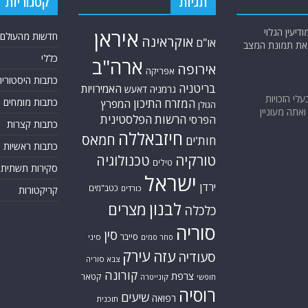
תגיות
קטגוריות
יעין הגלוי
איראן
חדשות מהעולם
אוקראינה
או"ם
א את תמונת המצב
כללי
ארה"ב
אירופה
אפריקה
כתבות היסטוריה
בריטניה
האמירויות
גרמניה
דאעש
בעלי הזכויות
המזרח התיכון
כתבות מומחים
המפרץ
הגולן
אתה מעוניין
הרשות הפלסטינית
הפרסי
כתבות קצרות
חיזבאללה
חמאס
חות'ים
כתבות ראשיות
טורקיה
טכנולוגיה
טילים
סקירות תשתית
ישראל
ירדן
כטב"מים
כורדים
קריקטורות
לבנון
מצרים
כלכלה
סוריה
סין
סייבר
סיני
סחר סמים
עירק
עזה
סעודיה
צבא סוריה
קורונה
צרפת
קטאר
חופשי
קונייטרה
רוסיה
שיעים
רפואה
תוכנית