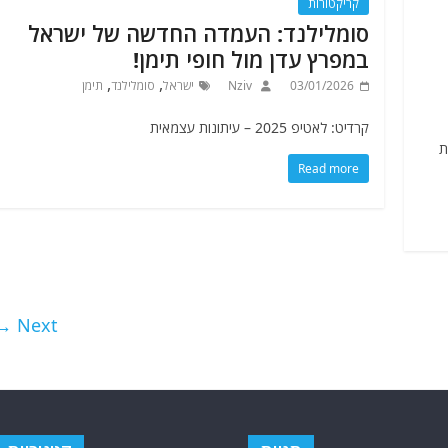
קריקטורות
סומלילנד: העמדה החדשה של ישראל
במפרץ עדן מול חופי תימן!
,
,
03/01/2026
Nziv
ישראל
סומלילנד
תימן
קרדיט: לאטיפ 2025 – עיתונות עצמאית
ת
Read more
Next →