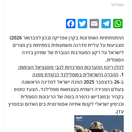
סומלילנד
F
T
E
T
W
a
w
m
el
h
ההתפתחויות האחרונות בקרן אפריקה (נכון לפברואר 2026)
c
itt
ai
e
at
מצביעות על עליית מדרגה משמעותית במתיחות בין מצרים
e
er
l
g
s
לישראל על רקע המעורבות הגוברת של שתיהן בזירה
b
ra
A
הסומלית.
להלן ריכוז ההערכות המרכזיות לגבי פוטנציאל העימות:
o
m
p
1.
ההכרה הישראלית בסומלילנד כנקודת מפנה
o
p
ב-26 בדצמבר 2025 הפכה ישראל למדינה הראשונה
k
בעולם המכירה רשמית בעצמאות סומלילנד. הצעד נתפס
בקהיר ובמוגדישו כהפרה בוטה של הריבונות הסומלית
וכניסיון ישראלי לקנות אחיזה אסטרטגית בים האדום ובמפרץ
עדן.