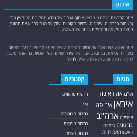
אודות
אתר החדשות נציב.נט מבצע איסוף ועיבוד של מידע ממקורות המודיעין הגלוי
(רשתות חברתיות, עיתונות, עדויות מקומיות ועוד) על מנת להביא את תמונת
המצב המקיפה והמדויקת ביותר של השטח.
אתר Nziv.net מכבד את זכויות היוצרים ועושה מאמצים לאיתור בעלי הזכויות
ביצירות הכלולות בכתבות. אם זיהית יצירה שאתה בעל הזכויות בה ואתה מעוניין
להסירה מהכתבה, אנא פנה אלינו
למייל
תגיות
קטגוריות
אוקראינה
או"ם
חדשות מהעולם
איראן
אירופה
כללי
ארה"ב
כתבות היסטוריה
אפריקה
כתבות מומחים
בריטניה
גרמניה
האמירויות
דאעש
כתבות קצרות