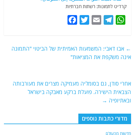
קרדיט לתמונות: רשתות חברתיות
F
T
E
T
W
a
w
m
el
h
c
itt
ai
e
at
e
er
l
g
s
←
אבו דאבי: המשמעות האמיתית של הביטוי "התמונה
b
ra
A
אינה משקפת את המציאות"
o
m
p
o
p
אחרי סודן, גם בסומליה מעמיקה מצרים את מעורבותה
k
הצבאית הישירה. פועלת ברקע מאבקה בישראל
ובאתיופיה
→
מדורי כתבות נוספים
חדשות מהעולם