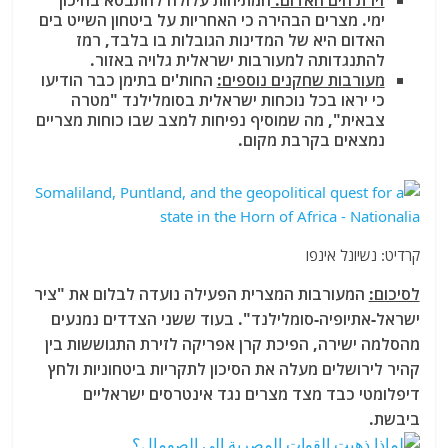
זירת הים האדום:
המתיחות עלולה להתבטא בחיכוך
ימי. מצרים הבהירה כי האחריות על ביטחון השייט בים
האדום היא של המדינות הגובלות בו בלבד, רמז
להתנגדותה למעורבות ישראלית גלויה באזור.
מעורבות שחקנים נוספים:
החות'ים בתימן כבר הודיעו
כי יראו בכל נוכחות ישראלית בסומלילנד "מטרה
צבאית", מה שמוסיף נפיחות למצב שבו כוחות מצריים
נמצאים בקרבת מקום.
קרדיט: נשיונל אינפו
לסיכום:
המעורבות המצרית הפעילה נועדה לבלום את "ציר
ישראל-אתיופיה-סומלילנד". בעוד ששני הצדדים נמנעים
מהסלמה ישירה, הפיכת קרן אפריקה לזירת התגוששות בין
קהיר לירושלים מעלה את הסיכון לתקריות ביטחוניות ולחץ
דיפלומטי כבד מצד מצרים נגד אינטרסים ישראליים
ביבשת.