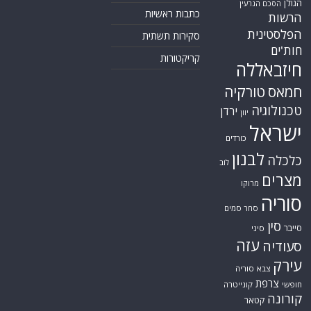
הגולן
הסכם הגרעין
כתבות ראשיות
הרשות
הפלסטינית
סקירות תשתית
חות'ים
קריקטורות
חיזבאללה
חמאס
טורקיה
טכנולוגיה
ירדן
יוון
ישראל
כורדים
לבנון
כלכלה
לוב
מצרים
מרוקו
סוריה
סחר סמים
סין
סייבר
סיני
עזה
סעודיה
עירק
צבא סוריה
צרפת
חופשי
קונייטרה
קורונה
קטאר