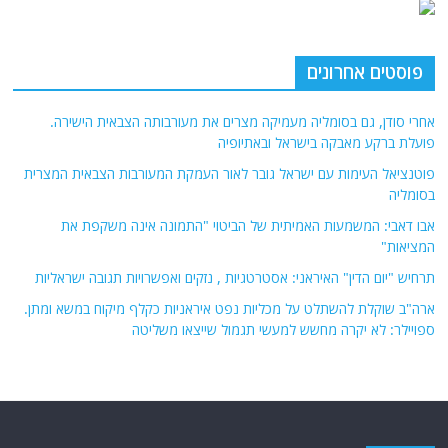
פוסטים אחרונים
אחרי סודן, גם בסומליה מעמיקה מצרים את מעורבותה הצבאית הישירה.
פועלת ברקע מאבקה בישראל ובאתיופיה
פוטנציאל העימות עם ישראל גובר לאור העמקת המעורבות הצבאית המצרית
בסומליה
אבו דאבי: המשמעות האמיתית של הביטוי "התמונה אינה משקפת את
המציאות"
תרחיש "יום הדין" האיראני: אסטרטגיות , נזקים ואפשרויות תגובה ישראליות
ארה"ב שוקלת להשתלט על מכליות נפט איראניות כקלף מיקוח במשא ומתן.
ספויילר: לא יקרה מחשש למעשי תגמול שייצאו משליטה