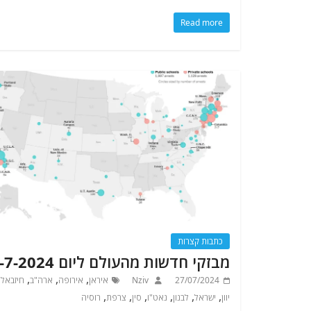
Read more
כתבות קצרות
מבזקי חדשות מהעולם ליום 27-7-2024
,
,
,
27/07/2024
Nziv
איראן
אירופה
ארה"ב
חיזבאל
,
,
,
,
,
,
יוון
ישראל
לבנון
נאט"ו
סין
צרפת
רוסיה