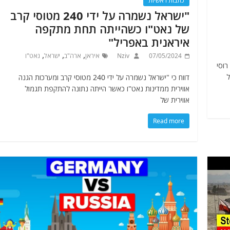
כתבות ראשיות
"ישראל נשמרה על ידי 240 מטוסי קרב
של נאט"ו כשהייתה תחת מתקפה
איראנית באפריל"
,
,
,
07/05/2024
Nziv
איראן
ארה"ב
ישראל
נאט"ו
רוסי
ל
דווח כי "ישראל נשמרה על ידי 240 מטוסי קרב ומערכות הגנה
אווירית ממדינות נאט"ו כאשר הייתה נתונה להתקפת תגמול
אווירית של
Read more