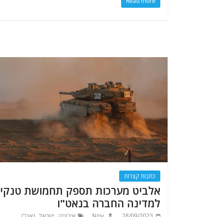
Read more
כתבות קצרות
אלביט מערכות תספק תחמושת טנקי
למדינה החברה בנאט"ו
,
,
28/09/2023
Nziv
אירופה
ישראל
נאט"ו