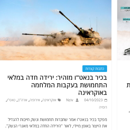
כתבות קצרות
בכיר בנאט"ו מזהיר: ירידה חדה במלאי
ת
התחמושת בעקבות המלחמה
באוקראינה
,
,
,
,
04/10/2023
Nziv
אוקראינה
אירופה
ארה"ב
נאט"ו
רוסיה
1,0 טילי
מפקד בכיר בנאט"ו אמר שחברות תחמושת ונשק חייבות להגדיל
את הייצור באופן מיידי, לאור "הירידה החדה במלאי מאגרי הנשק".