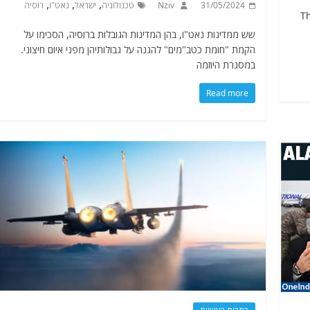
,
,
,
31/05/2024
Nziv
טכנולוגיה
ישראל
נאט"ו
רוסיה
 את The Base
שש ממדינות נאט"ו, בהן המדינות הגובלות ברוסיה, הסכימו על
הקמת "חומת כטב"מים" להגנה על גבולותיהן מפני איום חיצוני.
במסגרת היוזמה
Read more