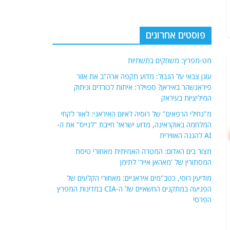
פוסטים אחרונים
מט-מפרץ: משחקים בתשתיות
עוגן צבאי על הגבול: מדוע תקפה ארה"ב את אזור
פיראנשהר באיראן? ספוילר: איתות לכורדים וניתוק
המיליציות בעיראק
מ"נחילי הרפאים" של רוסיה לאיום האיראני: לאור לקחי
המלחמה באוקראינה, מדוע ישראל חייבת "לגייס" את ה-
AI להגנה האווירית
מצור בים האדום: המטרה האמיתית מאחורי טיסת
המסתורין של 'מאהאן אייר' לתימן
מודיעין רוסי, כטב"מים איראניים: מאחורי הקלעים של
הפגיעה במתקנים החשאיים של ה-CIA במדינות המפרץ
הפרסי