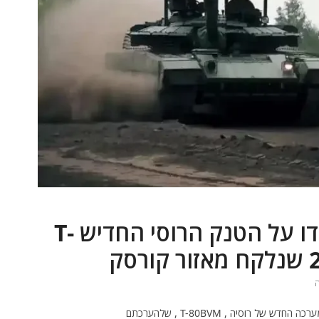
המערב הצליח לשים את ידו על הטנק הרוסי החדיש T-
ה
רוסיה , T-80BVM , שלהערכתם