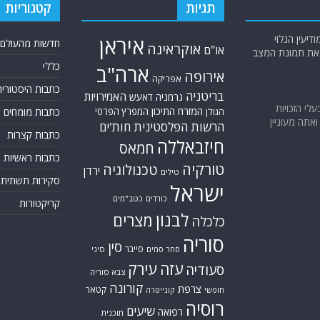
תגיות
קטגוריות
יעין הגלוי
איראן
חדשות מהעולם
אוקראינה
או"ם
א את תמונת המצב
כללי
ארה"ב
אירופה
אפריקה
כתבות היסטוריה
בריטניה
האמירויות
גרמניה
דאעש
בעלי הזכויות
המזרח התיכון
המפרץ הפרסי
כתבות מומחים
הגולן
אתה מעוניין
הרשות הפלסטינית
חות'ים
כתבות קצרות
חיזבאללה
חמאס
כתבות ראשיות
טורקיה
טכנולוגיה
ירדן
טילים
סקירות תשתית
ישראל
כורדים
כטב"מים
קריקטורות
לבנון
מצרים
כלכלה
סוריה
סין
סייבר
סיני
סחר סמים
עזה
עירק
סעודיה
צבא סוריה
קורונה
צרפת
קטאר
חופשי
קונייטרה
רוסיה
שיעים
רפואה
תוכנית