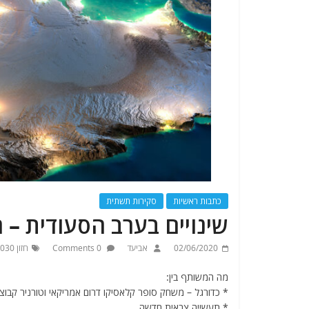
כתבות ראשיות
סקירות תשתית
שינויים בערב הסעודית‎ – חלק שלישי
02/06/2020
אביעד
0 Comments
חזון 2030
מה המשותף בין:
* כדורגל – משחק סופר קלאסיקו דרום אמריקאי וטורניר קבו
* תעשייה צבאית חדשה