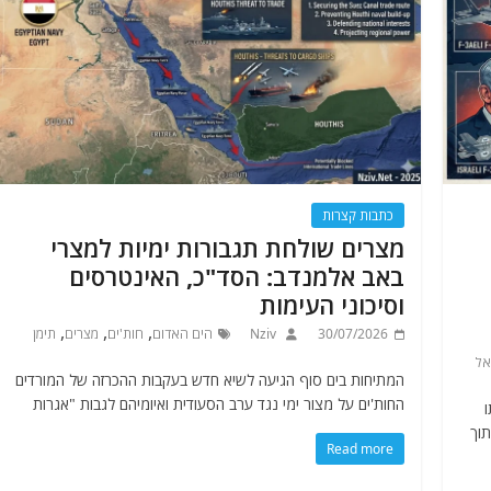
כתבות קצרות
מצרים שולחת תגבורות ימיות למצרי
באב אלמנדב: הסד"כ, האינטרסים
וסיכוני העימות
,
,
,
30/07/2026
Nziv
הים האדום
חות'ים
מצרים
תימן
אל
המתיחות בים סוף הגיעה לשיא חדש בעקבות ההכרזה של המורדים
החות'ים על מצור ימי נגד ערב הסעודית ואיומיהם לגבות "אגרות
, תוך
Read more