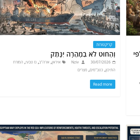
קריקטורות
י
וְהַחוּט לֹא בִמְהֵרָה יִנָּתֵק
,
,
,
30/07/2026
Nziv
איראן
ארה"ב
גז טבעי
המזרח
,
,
התיכון
כטב"מים
מצרים
Read more