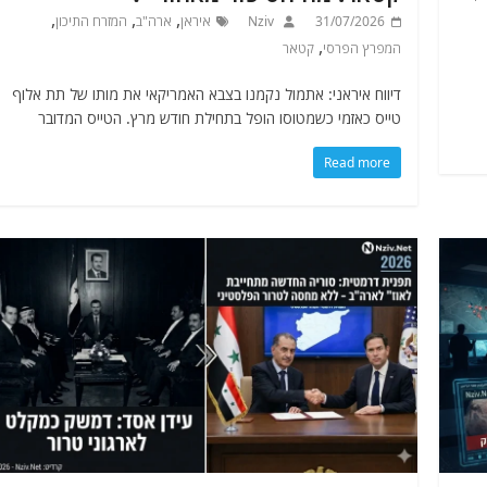
,
,
,
31/07/2026
Nziv
איראן
ארה"ב
המזרח התיכון
,
המפרץ הפרסי
קטאר
דיווח איראני: אתמול נקמנו בצבא האמריקאי את מותו של תת אלוף
טייס כאזמי כשמטוסו הופל בתחילת חודש מרץ. הטייס המדובר
Read more