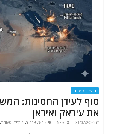
חדשות מהעולם
סוף לעידן החסינות: המ
את עיראק ואיראן
,
,
,
,
31/07/2026
Nziv
איראן
ארה"ב
חות'ים
סעודיה