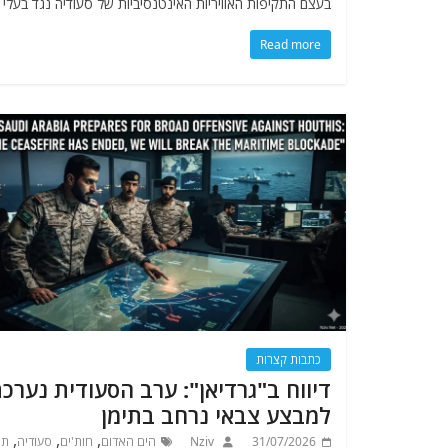
בעצם התקיפות האוויריות האינטנסיביות של סעודיה נגד בעלי
Read more
כתבות קצרות
דיווח ב"גרדיאן": ערב הסעודית נערכ
למבצע צבאי נרחב בתימן
,
,
,
31/07/2026
Nziv
הים האדום
חות'ים
סעודיה
תי