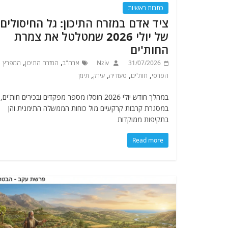
כתבות ראשיות
ציד אדם במזרח התיכון: גל החיסולים
של יולי 2026 שמטלטל את צמרת
החות'ים
,
,
31/07/2026
Nziv
ארה"ב
המזרח התיכון
המפרץ
,
,
,
,
הפרסי
חות'ים
סעודיה
עירק
תימן
במהלך חודש יולי 2026 חוסלו מספר מפקדים ובכירים חות'ים,
במסגרת קרבות קרקעיים מול כוחות הממשלה התימנית והן
בתקיפות ממוקדות
Read more