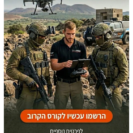
פוסטים אחרונים
המיירט החשוב ביותר שעדיין חסר למערך ההגנ"א של מדינת ישראל הוא תותח
הלייזר רב העוצמה!
יוזמה אירופית לריקון דרום לבנון מתושבים שיעים ופירוז מלא של האזור. תגובת
"מזייפים את ההיסטוריה שלנו בשירותם של סינוואר וח'אמנאי! הערבים,
האשורים והעברים שוכנים באדמה הזאת מזה 4,000 שנה!"
סין: ענקית כלכלית עם תלות קריטית באספקת אנרגיה רציפה
חוק המכס החדש בסוריה ואיסור קבלת סחורות מישראל
אודות
אתר החדשות נציב.נט מבצע איסוף ועיבוד של מידע ממקורות המודיעין הגלוי