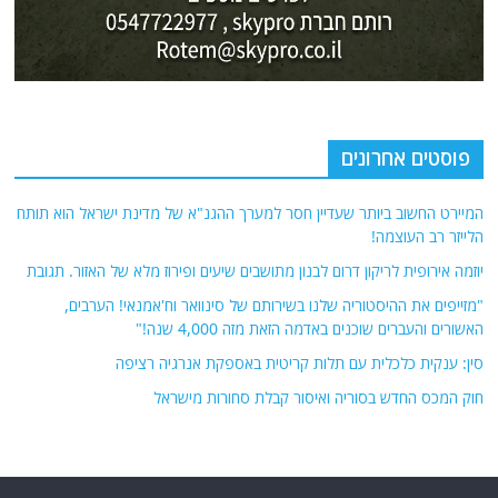
(רשתות חברתיות, עיתונות, עדויות מקומיות ועוד) על מנת להביא את תמונת
המצב המקיפה והמדויקת ביותר של השטח.
אתר Nziv.net מכבד את זכויות היוצרים ועושה מאמצים לאיתור בעלי הזכויות
ביצירות הכלולות בכתבות. אם זיהית יצירה שאתה בעל הזכויות בה ואתה מעוניין
להסירה מהכתבה, אנא פנה אלינו
למייל
תגיות
קטגוריות
אוקראינה
או"ם
חדשות מהעולם
איראן
אירופה
כללי
ארה"ב
כתבות היסטוריה
אפריקה
כתבות מומחים
בריטניה
גרמניה
האמירויות
דאעש
הגולן
כתבות קצרות
המזרח התיכון
המפרץ
כתבות ראשיות
הרשות
הפרסי
הפלסטינית
חות'ים
סקירות תשתית