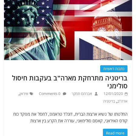
כתבות ראשיות
בריטניה מתרחקת מארה"ב בעקבות חיסול
סולימני
,
12/01/2020
אברהם תמקר
0 Comments
איראן
,
ארה"ב
בריטניה
החלטתו של נשיא ארצות הברית, דונלד טראמפ, לחסל את מפקד כוח
קודס האיראני, קאסם סולימאני, עוררה את הקרע בין ארצות
Read more