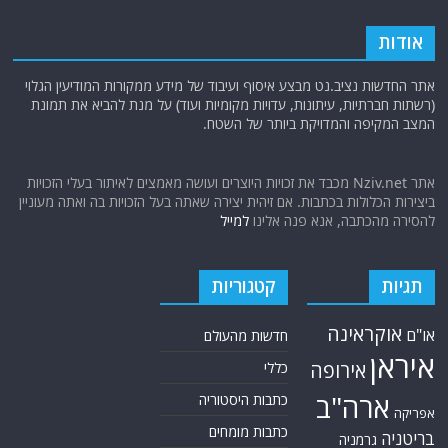
חיזבאללה
קריקטורות
טורקיה
חמאס
טכנולוגיה
טילים
ישראל
ירדן
כלכלה
כורדים
כטב"מים
לבנון
מצרים
סוריה
סחר סמים
סין
סייבר
סיני
עזה
סעודיה
עירק
צבא סוריה חופשי
צרפת
קונייטרה
קורונה
קטאר
רוסיה
רפואה
שיעים
תוכנית הגרעין
תימן