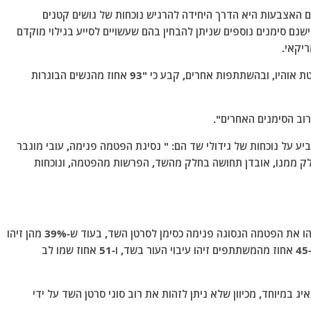
ם האצבעות היא הדרך היחידה להרגיש נוכחות של גושים קטנים
שנם סימנים נוספים שניתן להבחין בהם שעשויים לסייע בגילוי מוקדם
סקר שנערך לאחרונה על ידי המרכז לסרטן באוניברסיטת אוהיו, ובהשתתפות אחרים, קבע כי "93 אחוז מהנשים הבוגרות
וב הסימנים האחרים".
יע על נוכחות של גידולי שד הם: " נסיגת הפטמה פנימה, עובי מוגבר
חלק ממנו, אובדן תחושה בחלק מהשד, הפרשות מהפטמה, ונוכחות
על פי הסקר, "31% מתוך יותר מ-1,000 משתתפות זיהו את הפטמה הנסוגה פנימה כסימן לסרטן השד, בעוד ש-39% מהן זיהו
קמטים, 41% זיהו סימן לאובדן תחושה בחלק מהשד, ו-45 אחוז מהמשתתפים זיהו עיבוי העור בשד, ו-51 אחוז שמו לב
ג במיוחד, מכיוון שלא ניתן לזהות את רוב סוגי סרטן השד על ידי