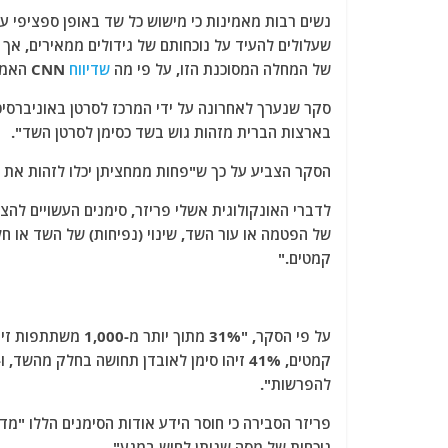
a
w
m
el
h
נשים רבות מאמינות כי מישוש כל שד באופן ספציפי ע
c
itt
ai
e
at
שעלולים להעיד על נוכחותם של גידולים ממאירים, אך י
e
er
l
g
s
של המחלה המסוכנת הזו, על פי מה
שדיווח
CNN האמריקאי.
b
ra
A
o
m
p
בארצות הברית מזהות גוש בשד כסימן לסרטן השד".
o
p
הסקר הצביע על כך ש"פחות ממחציתן יכלו לזהות את ר
k
לדברי האונקולוגית אשלי פריזר, סימנים העשויים להצב
של הפטמה או עור השד, שינוי (נפיחות) של השד או 
קמטים."
להפרשות".
פריזר הסבירה כי חוסר הידע אודות הסימנים הללו "מדאי
נוכחות של מסה שניתן לחוש במגע".