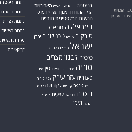
כתבות היסטוריה
בריטניה
האמירויות
גרמניה
דאעש
בעלי הזכויות
המזרח התיכון
כתבות מומחים
המפרץ הפרסי
הגולן
אתה מעוניין
הרשות הפלסטינית
חות'ים
כתבות קצרות
חיזבאללה
חמאס
כתבות ראשיות
טורקיה
טכנולוגיה
ירדן
טילים
סקירות תשתית
ישראל
כורדים
כטב"מים
קריקטורות
לבנון
מצרים
כלכלה
סוריה
סין
סייבר
סיני
סחר סמים
עזה
עירק
סעודיה
צבא סוריה
קורונה
צרפת
קטאר
חופשי
קונייטרה
רוסיה
שיעים
רפואה
תוכנית
תימן
הגרעין