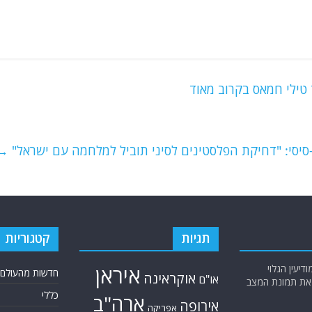
טילי חמאס בקרוב מאוד
סיסי: "דחיקת הפלסטינים לסיני תוביל למלחמה עם ישראל"
→
תגיות
קטגוריות
יעין הגלוי
איראן
חדשות מהעולם
אוקראינה
או"ם
א את תמונת המצב
כללי
ארה"ב
אירופה
אפריקה