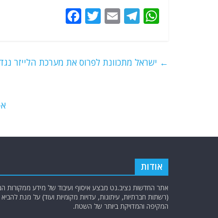
F
T
E
T
W
a
w
m
el
h
c
itt
ai
e
at
e
er
l
g
s
←
ישראל מתכוונת לפרוס את מערכת הלייזר נגד 
b
ra
A
o
m
p
o
p
א-
k
אודות
אתר החדשות נציב.נט מבצע איסוף ועיבוד של מידע ממקורות המוד
(רשתות חברתיות, עיתונות, עדויות מקומיות ועוד) על מנת להבי
המקיפה והמדויקת ביותר של השטח.