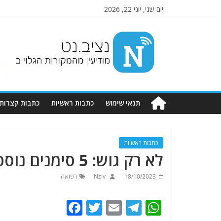
יום שני, יוני 22, 2026
Nziv.net
מודיעין
מהמקורות
הגלויים
תנאי שימוש
כתבות ראשיות
כתבות קצרות
כתבות ראשיות
לא רק גוש: 5 סימנים נוספים לגילוי מוקדם של סרטן השד
18/10/2023
Nziv
רפואה
F
T
E
T
W