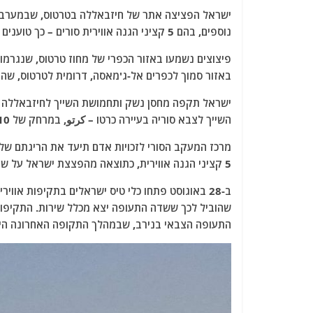
a
w
m
el
h
c
itt
ai
e
at
נוספים, בהם 5 קציני הגנה אווירית סורים – כך טוענים אמצעי התקשורת הסורים.
e
er
l
g
s
פיצוצים נשמעו באזור הכפרי של מחוז טרטוס, שנגרמו 
b
ra
A
באזור סמוך לכפרים אל-ג'מאסה, דרומית לטרטוס, שהובילו להרג של 3 בני אדם ש
o
m
p
ישראל תקפה מחסן נשק ותחמושת השייך לחיזבאללה הלב
o
p
השייך לצבא סוריה בעיירה כרטו – كرتو, במרחק של 10 קילומטרים מהיעד הראשון שהותקף.
k
5 קציני הגנה אווירית, כתוצאה מהפצצת ישראל על שני אתרים צבאיים באזור הכפרי של מחוז טרטוס.
ב-28 באוגוסט פתחו כלי טיס ישראלים בתקיפות אוו
שהוביל לכך ששדה התעופה יצא מכלל שירות. התקיפות 
התעופה הצבאי בנירב, שבמהלך התקופה האחרונה היי