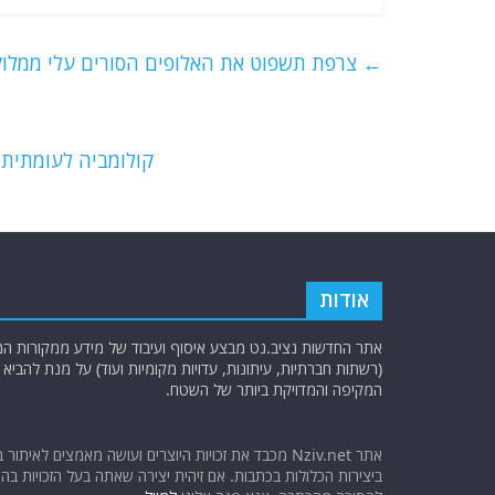
c
itt
ai
e
at
e
er
l
g
s
←
צרפת תשפוט את האלופים הסורים עלי ממלוק
b
ra
A
o
m
p
o
p
קולומביה לעומתית
k
אודות
אתר החדשות נציב.נט מבצע איסוף ועיבוד של מידע ממקורות המוד
(רשתות חברתיות, עיתונות, עדויות מקומיות ועוד) על מנת להבי
המקיפה והמדויקת ביותר של השטח.
אתר Nziv.net מכבד את זכויות היוצרים ועושה מאמצים לאיתור 
ביצירות הכלולות בכתבות. אם זיהית יצירה שאתה בעל הזכויות בה ו