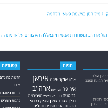
 וג'מיל חסן באשמת פשעי מלחמה
 מול ארה"ב ומשחררת אנשי חיזבאללה העצורים על אדמתה
→
תגיות
קטגוריות
יעין הגלוי
איראן
חדשות מהעולם
אוקראינה
או"ם
א את תמונת המצב
כללי
ארה"ב
אירופה
אפריקה
כתבות היסטוריה
בריטניה
האמירויות
גרמניה
דאעש
בעלי הזכויות
המזרח התיכון
כתבות מומחים
המפרץ הפרסי
הגולן
אתה מעוניין
הרשות הפלסטינית
חות'ים