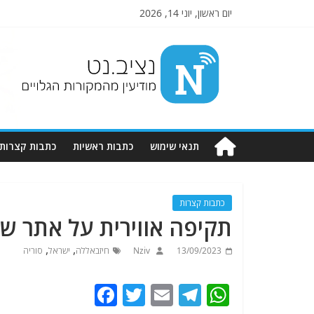
יום ראשון, יוני 14, 2026
Nziv.net
מודיעין
מהמקורות
הגלויים
תנאי שימוש
כתבות ראשיות
כתבות קצרות
כתבות קצרות
תקיפה אווירית על אתר של
,
,
13/09/2023
Nziv
חיזבאללה
ישראל
סוריה
F
T
E
T
W