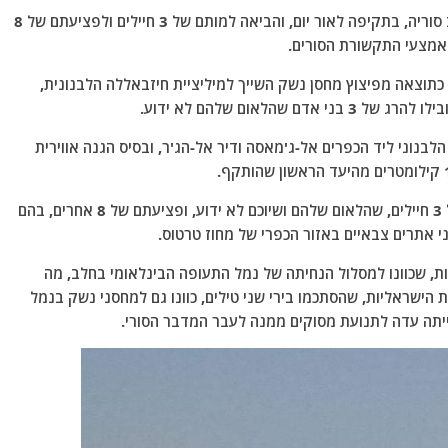
ישראל הפציצה אתר של חיזבאללה בטרטוס, שבמערב סוריה, בתקיפה לאור יום, והביאה למותם של 3 חיילים ולפציעתם של 8
כתוצאה מפיצוץ מחסן נשק השייך למיליציית חיזבאללה הלבנונית,
הלאום שלהם לא ידוע.
נוני ליד הכפרים אל-ג'מאסה ודיר אל-הג'ר, ובסיס הגנה אווירית
מרכז המעקב הסורי לזכויות אדם תיעד את הריגתם של 3 חיילים, שהלאום שלהם ושיוכם לא ידוע, ופציעתם של 8 אחרים, בהם
יריות, שכוונו למסלול הנחיתה של נמל התעופה הבינלאומי בחלב, מה
הישראליות, שהסתכמו בירי שני טילים, כוונו גם למחסני נשק בנמל
תה עדה לתנועת מסוקים ממנה לעבר המדבר הסורי.