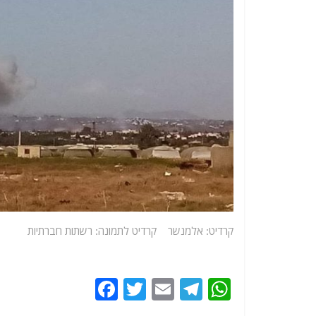
קרדיט: אלמנשר קרדיט לתמונה: רשתות חברתיות
F
T
E
T
W
a
w
m
el
h