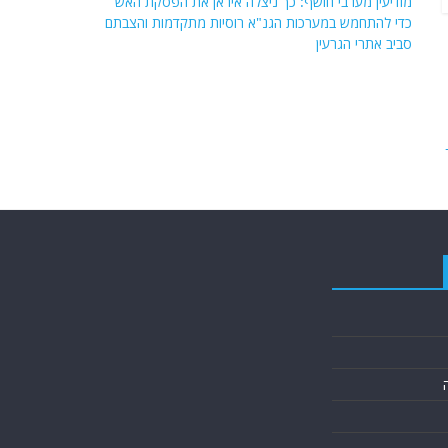
מודיעין מערבי חושף: כך ניצלה איראן את הפסקת האש
כדי להתחמש במערכות הגנ"א רוסיות מתקדמות והצבתם
סביב אתרי הגרעין