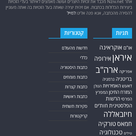
אתר Nziv.net מכבד את זכויות היוצרים ועושה מאמצים לאיתור בעלי הזכויות
ביצירות הכלולות בכתבות. אם זיהית יצירה שאתה בעל הזכויות בה ואתה מעוניין
להסירה מהכתבה, אנא פנה אלינו
למייל
תגיות
קטגוריות
אוקראינה
או"ם
חדשות מהעולם
איראן
אירופה
כללי
ארה"ב
כתבות היסטוריה
אפריקה
כתבות מומחים
בריטניה
גרמניה
האמירויות
דאעש
הגולן
כתבות קצרות
המזרח התיכון
המפרץ
כתבות ראשיות
הרשות
הפרסי
הפלסטינית
חות'ים
סקירות תשתית
חיזבאללה
קריקטורות
טורקיה
חמאס
טכנולוגיה
טילים