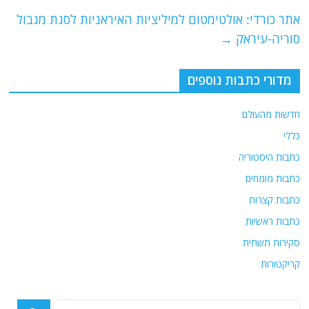
o
m
p
o
p
אתר כורדי: אולטימטום למיליציות האיראניות לסגת מגבול
סוריה-עיראק
→
k
מדורי כתבות נוספים
חדשות מהעולם
כללי
כתבות היסטוריה
כתבות מומחים
כתבות קצרות
כתבות ראשיות
סקירות תשתית
קריקטורות