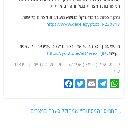
המעורבות המצרית במלחמה רב זירתית.
ניתן לצפות בדברי דקל בנושא מעורבות מצרים בקישור:
https://www.dekelegypt.co.il/230818
מי שמעוניין בכל מה שנאמר בפורום "קפה שפירא" יכול לצפות
בקישור:
https://youtu.be/aD4vrex_FJU
קרדיט: סא"ל (בדימוס) אלי דקל – חוקר מערכות תשתית בארצות
ערב
F
T
E
T
W
a
w
m
el
h
c
itt
ai
e
at
e
er
l
g
s
←
המטוס "המסתורי" שמחולל סערה במצרים
b
ra
A