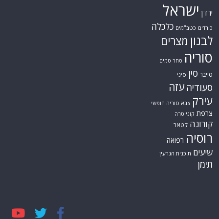
ישראל
ירדן
כלכלה
כורדים
כטב"מים
לבנון
מצרים
סוריה
סחר סמים
סין
סייבר
סיני
עזה
סעודיה
עירק
צבא סוריה חופשי
צרפת
קונייטרה
קורונה
קטאר
רוסיה
רפואה
שיעים
תוכנית הגרעין
תימן