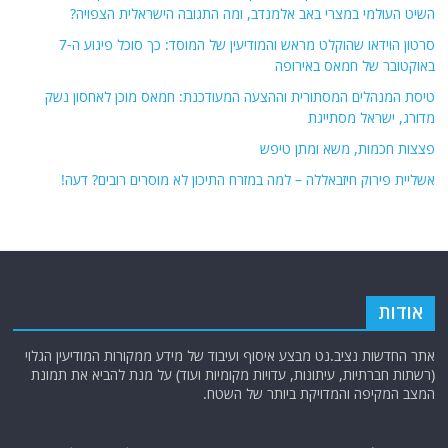
השיט העולמי במצרי באב אלמנדב, ומה התגובה הישראלית הצפויה?
סרטון הוידאו שהוקלט מראש והמודיעין של המוסד: כך סוכל פיגוע ה-7
באוקטובר של חמאס באירופה
טיסת המנהלים המסתורית וההצעה המעודכנת: חמאס מוכן לאחסון נשק
מדורג, ישראל מסתייגת
פצצות חכמות, משא ומתן טיפש
אשליית פירוק חיזבאללה – למה במזרח התיכון לא מוסרים רובים? דעה!
אודות
אתר החדשות נציב.נט מבצע איסוף ועיבוד של מידע ממקורות המודיעין הגלוי
(רשתות חברתיות, עיתונות, עדויות מקומיות ועוד) על מנת להביא את תמונת
המצב המקיפה והמדויקת ביותר של השטח.