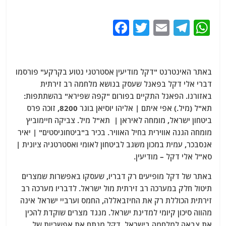
F
T
E
T
W
a
w
m
el
h
c
itt
ai
e
at
e
er
l
g
s
באתר האינטרנט "דקל מודיעין אסטרטגי נטוע בקרקע" פורסמו
דברי אלי דקל בפאנל שעסק בנושא מלחמה רב זירתית
b
ra
A
באזורנו. הפאנל התקיים בפורום "קפה שפירא" בהשתתפות:
o
m
p
תא"ל (מיל.) אפי איתם | אליהו יוסיאן בוגר 8200, זוכה פרס
o
p
ביטחון ישראל, מומחה לאיראן | תא"ל מיל. צביקה חיימוביץ
מומחה הגנה אווירית בחיל האוויר. בכיר ב"ביטחוניסטים" | יאיר
k
אנסבכר, עמית במכון משגב לביטחון לאומי ואסטרטגיה ציונית |
סא"ל אלי דקל – מודיעין.
באתר של דקל מופיעים רק דבריו, שעסקו באפשרות שמצרים
תיטול חלק במערכה רב זירתית מול ישראל. לדבריו מערכה רב
זירתית הכוללת רק את החיזבאללה, החמס וערביי ישראל אינה
מהווה סיכון קיומי למדינת ישראל. מנגד מצרים שוקדת להכין
את צבאה למלחמה בישראל. דקל מנתח את אפשריות של