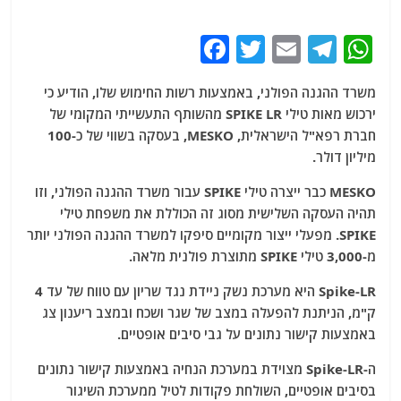
F
T
E
T
W
a
w
m
el
h
משרד ההגנה הפולני, באמצעות רשות החימוש שלו, הודיע ​​כי
c
itt
ai
e
at
ירכוש מאות טילי SPIKE LR מהשותף התעשייתי המקומי של
e
er
l
g
s
חברת רפא"ל הישראלית, MESKO, בעסקה בשווי של כ-100
b
ra
A
מיליון דולר.
o
m
p
MESKO כבר ייצרה טילי SPIKE עבור משרד ההגנה הפולני, וזו
o
p
תהיה העסקה השלישית מסוג זה הכוללת את משפחת טילי
SPIKE. מפעלי ייצור מקומיים סיפקו למשרד ההגנה הפולני יותר
k
מ-3,000 טילי SPIKE מתוצרת פולנית מלאה.
Spike-LR היא מערכת נשק ניידת נגד שריון עם טווח של עד 4
ק"מ, הניתנת להפעלה במצב של שגר ושכח ובמצב ריענון צג
באמצעות קישור נתונים על גבי סיבים אופטיים.
ה-Spike-LR מצוידת במערכת הנחיה באמצעות קישור נתונים
בסיבים אופטיים, השולחת פקודות לטיל ממערכת השיגור