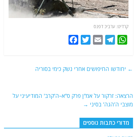
קרדיט: ערביכ דפנס
F
T
E
T
W
a
w
m
el
h
c
itt
ai
e
at
e
er
l
g
s
←
יחודשו החיפושים אחרי נשק כימי בסוריה
b
ra
A
o
m
p
o
p
הרצאה: זרקור על אמ"ן פרק ס"א–ה'קרב' המודיעיני על
מוצבי ה'הגה' בסיני
→
k
מדורי כתבות נוספים