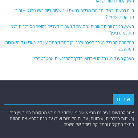
מאזן הכוחות מול ישראל
חיים ברשת: באילו מדינות מבלים כמעט 10 שעות ביום באינטרנט – והיכן
ממוקמת ישראל?
חשש, הגירה וזהות לאומית: מה עומד מאחורי העלייה בחוסר הסובלנות כלפי
מוסלמים ביפן?
המלחמה מהצללים: כך הפכה אזרבייג'ן למוקד המודיעין הישראלי נגד משמרות
המהפכה
מאבק הענקים: נתניהו וארדואן בדרך להתנגשות אסטרטגית?
אודות
אתר החדשות נציב.נט מבצע איסוף ועיבוד של מידע ממקורות המודיעין הגלוי
(רשתות חברתיות, עיתונות, עדויות מקומיות ועוד) על מנת להביא את תמונת
המצב המקיפה והמדויקת ביותר של השטח.