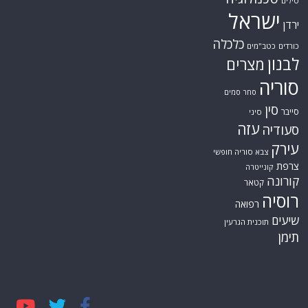
טילים
ישראל
ירדן
כלכלה
כורדים
כטב"מים
לבנון
מצרים
סוריה
סחר סמים
סין
סייבר
סיני
עזה
סעודיה
עירק
צבא סוריה חופשי
צרפת
קונייטרה
קורונה
קטאר
רוסיה
רפואה
שיעים
תוכנית הגרעין
תימן