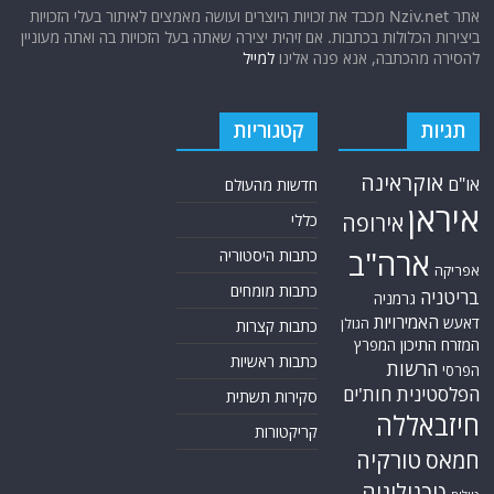
אתר Nziv.net מכבד את זכויות היוצרים ועושה מאמצים לאיתור בעלי הזכויות
ביצירות הכלולות בכתבות. אם זיהית יצירה שאתה בעל הזכויות בה ואתה מעוניין
להסירה מהכתבה, אנא פנה אלינו
למייל
תגיות
קטגוריות
אוקראינה
או"ם
חדשות מהעולם
איראן
אירופה
כללי
ארה"ב
כתבות היסטוריה
אפריקה
כתבות מומחים
בריטניה
גרמניה
האמירויות
דאעש
הגולן
כתבות קצרות
המזרח התיכון
המפרץ
כתבות ראשיות
הרשות
הפרסי
הפלסטינית
חות'ים
סקירות תשתית
חיזבאללה
קריקטורות
טורקיה
חמאס
טכנולוגיה