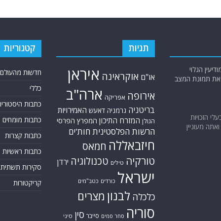
תגיות
קטגוריות
יעין הגלוי
איראן
חדשות מהעולם
אוקראינה
או"ם
א את תמונת המצב
כללי
ארה"ב
אירופה
אפריקה
כתבות היסטוריה
בריטניה
האמירויות
גרמניה
דאעש
בעלי הזכויות
כתבות מומחים
המזרח התיכון
המפרץ הפרסי
הגולן
אתה מעוניין
הרשות הפלסטינית
חות'ים
כתבות קצרות
חיזבאללה
חמאס
כתבות ראשיות
טורקיה
טכנולוגיה
ירדן
טילים
סקירות תשתית
ישראל
כורדים
כטב"מים
קריקטורות
לבנון
מצרים
כלכלה
סוריה
סין
סייבר
סיני
סחר סמים