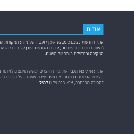
b
ra
A
o
m
p
o
p
k
אודות
אתר החדשות נציב.נט מבצע איסוף ועיבוד של מידע ממקורות המוד
(רשתות חברתיות, עיתונות, עדויות מקומיות ועוד) על מנת להבי
המקיפה והמדויקת ביותר של השטח.
אתר Nziv.net מכבד את זכויות היוצרים ועושה מאמצים לאיתור 
ביצירות הכלולות בכתבות. אם זיהית יצירה שאתה בעל הזכויות בה ו
להסירה מהכתבה, אנא פנה אלינו
למייל