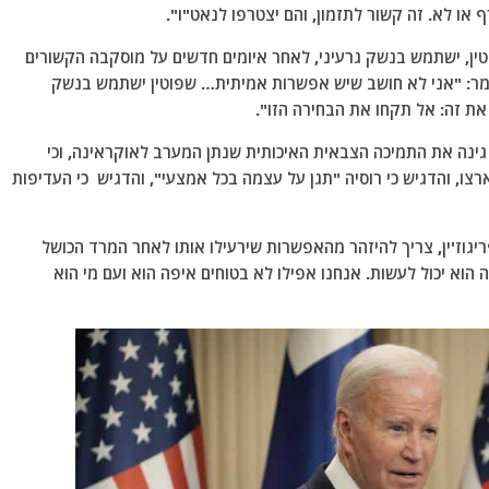
או לא. זה קשור לתזמון, והם יצטרפו לנאט"ו".
וטין, ישתמש בנשק גרעיני, לאחר איומים חדשים על מוסקבה הקשורים
 מטוסי F-16 לאוקראינה, ואמר: "אני לא חושב שיש אפשרות אמיתית… שפוטין ישתמש בנשק
את זה: אל תקחו את הבחירה הזו".
, גינה את התמיכה הצבאית האיכותית שנתן המערב לאוקראינה, וכי
ני וקיומי" על ארצו, והדגיש כי רוסיה "תגן על עצמה בכל אמצעי", והדגיש כי העדיפות
ריגוז'ין, צריך להיזהר מהאפשרות שירעילו אותו לאחר המרד הכושל
הוא יכול לעשות. אנחנו אפילו לא בטוחים איפה הוא ועם מי הוא