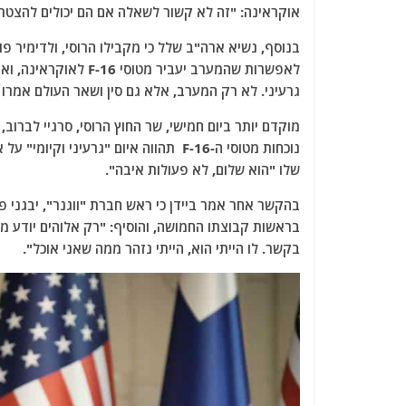
אוקראינה: "זה לא קשור לשאלה אם הם יכולים להצטרף 
בנוסף, נשיא ארה"ב שלל כי מקבילו הרוסי, ולדימיר פ
לאפשרות שהמערב יעביר
גרעיני. לא רק המערב, אלא גם סין ושאר העולם אמרו 
מוקדם יותר ביום חמישי, שר החוץ הרוסי, סרגיי לברוב
נוכחות מטוסי ה-F-16 תהווה איום "גרעי
שלו "הוא שלום, לא פעולות איבה".
בהקשר אחר אמר ביידן כי ראש חברת "ווגנר", יבגני פ
בראשות קבוצתו החמושה, והוסיף: "רק אלוהים יודע מה 
בקשר. לו הייתי הוא, הייתי נזהר ממה שאני אוכל".