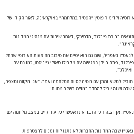
יא רוסיה ולדימיר פוטין "הפסיד במלחמה" באוקראינה, לאור הקודי של
ונאים בבירת פינלנד, הלסינקי, לאחר שיחות עם מנהיגי המדינות
ראינה".
לנאט"ו באפריל, ושם גם הוא יסיים את סיבוב ההופעות האירופי שהחל
ינלנד, פתח ביידן בפגישה עם מקבילו סאולי נייניסטו, כמו גם עם
ואיסלנד.
וביל למשא ומתן עם רוסיה לסיום המלחמה ואמר: "אני מקווה ומצפה,
לה ושזה יוביל להסדר במו"מ בשלב מסוים."
אט"ו, אך הבהיר כי הדבר אינו אפשרי כל עוד קייב במצב מלחמה עם
נאט"ו שבה המדינות החברות לא נתנו לוח זמנים להצטרפות