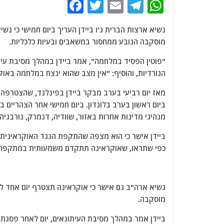
F
T
E
T
W
a
w
m
el
h
נשיא ארצות הברית ג'ו ביידן העריך ביום חמישי כי נש
c
itt
ai
e
at
מוסקבה הנובע ממחסור במשאבים ובעיות כלכליות.
e
er
l
g
s
"פוטין הפסיד במלחמה", אמר ביידן במהלך מסיבת עית
b
ra
A
הנורדיות, והוסיף: "אין מצב שהוא ינצח במלחמה באוק
o
m
p
מאז יום רביעי בערב מבקר ביידן בפינלנד, שהצטרפה 
o
p
ביום ראשון בערב בלונדון. ביום חמישי אחר הצהריים בפ
k
מנהיגי מדינות אחרות באזור, שוודיה, דנמרק, נורבגיה 
ביידן אישר כי הוא מצפה שהתקפת הנגד האוקראינית ת
כפי שתראו, שאוקראינה תתקדם משמעותית במתקפה ש
נשיא ארה"ב גם אישר כי אוקראינה תצטרף יום אחד לנ
מוסקבה.
ביידן אמר במהלך מסיבת העיתונאים, יום לאחר פסגת 