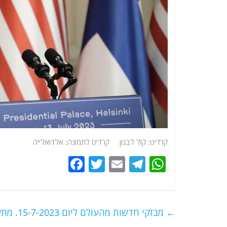
קרדיט: קול לבנון קרדיט לתמונה: אלדואלייה
F
T
E
T
W
a
w
m
el
h
c
itt
ai
e
at
e
er
l
g
s
←
מבזקי חדשות מהעולם ליום 15-7-2023. מתעדכן