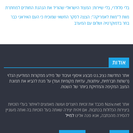
בלי סלולרי, בלי שיירות: המצוד הישראלי שהוריד את הנהגת החות'ים למחתרת
מוות ל"מוות לאמריקה": הצצה לסקר החשאי שמוכיח כי העם האיראני כבר
בחר בדמוקרטיה ושלום עם המערב
אודות
אתר החדשות נציב.נט מבצע איסוף ועיבוד של מידע ממקורות המודיעין הגלוי
(רשתות חברתיות, עיתונות, עדויות מקומיות ועוד) על מנת להביא את תמונת
המצב המקיפה והמדויקת ביותר של השטח.
אתר Nziv.net מכבד את זכויות היוצרים ועושה מאמצים לאיתור בעלי הזכויות
ביצירות הכלולות בכתבות. אם זיהית יצירה שאתה בעל הזכויות בה ואתה מעוניין
להסירה מהכתבה, אנא פנה אלינו
למייל