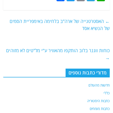
a
w
m
el
h
c
itt
ai
e
at
e
er
l
g
s
←
האסטרטגייה של ארה"ב בלחימה באימפריית הסמים
b
ra
A
של הנשיא אסד
o
m
p
o
p
כוחות ווגנר בלוב הותקפו מהאוויר ע"י מל"טים לא מזוהים
k
→
מדורי כתבות נוספים
חדשות מהעולם
כללי
כתבות היסטוריה
כתבות מומחים