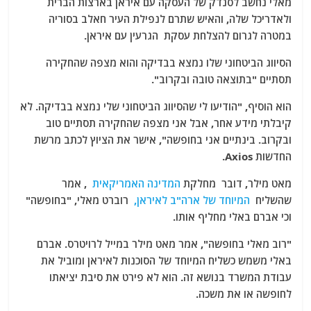
מאלי נחשב לסנדק של העסקה עם איראן בארצות הברית
ולאדריכל שלה, והאיש שתרם לנפילת העיר חאלב בסוריה
במטרה לגרום להצלחת עסקת הגרעין עם איראן.
הסיווג הביטחוני שלו נמצא בבדיקה והוא מצפה שהחקירה
תסתיים "בתוצאה טובה ובקרוב".
הוא הוסיף, "הודיעו לי שהסיווג הביטחוני שלי נמצא בבדיקה. לא
קיבלתי מידע אחר, אבל אני מצפה שהחקירה תסתיים טוב
ובקרוב. בינתיים אני בחופשה", אישר את הציוץ לכתב מרשת
החדשות Axios.
מאט מילר, דובר מחלקת
המדינה האמריקאית
, אמר
שהשליח
המיוחד של ארה"ב לאיראן,
רוברט מאלי, "בחופשה"
וכי אברם באלי מחליף אותו.
"רוב מאלי בחופשה", אמר מאט מילר במייל לרויטרס. אברם
באלי משמש כשליח המיוחד של הסוכנות לאיראן ומוביל את
עבודת המשרד בנושא זה. הוא לא פירט את סיבת יציאתו
לחופשה או את משכה.