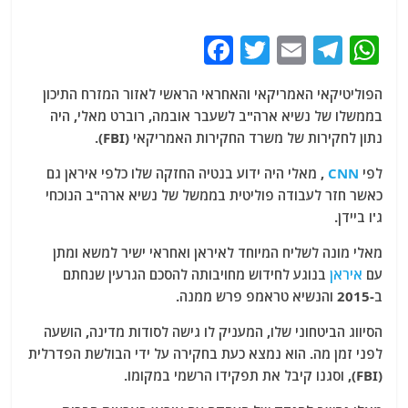
F
T
E
T
W
a
w
m
el
h
הפוליטיקאי האמריקאי והאחראי הראשי לאזור המזרח התיכון
c
itt
ai
e
at
בממשלו של נשיא ארה"ב לשעבר אובמה, רוברט מאלי, היה
e
er
l
g
s
נתון לחקירות של משרד החקירות האמריקאי (FBI).
b
ra
A
לפי
CNN
, מאלי היה ידוע בנטיה החזקה שלו כלפי איראן גם
o
m
p
כאשר חזר לעבודה פוליטית בממשל של נשיא ארה"ב הנוכחי
o
p
ג'ו ביידן.
k
מאלי מונה לשליח המיוחד לאיראן ואחראי ישיר למשא ומתן
עם
איראן
בנוגע לחידוש מחויבותה להסכם הגרעין שנחתם
ב-2015 והנשיא טראמפ פרש ממנה.
הסיווג הביטחוני שלו, המעניק לו גישה לסודות מדינה, הושעה
לפני זמן מה. הוא נמצא כעת בחקירה על ידי הבולשת הפדרלית
(FBI), וסגנו קיבל את תפקידו הרשמי במקומו.