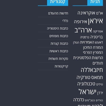
תגיות
קטגוריות
אוקראינה
או"ם
חדשות מהעולם
איראן
אירופה
כללי
ארה"ב
כתבות היסטוריה
אפריקה
כתבות מומחים
בריטניה
גרמניה
האמירויות
דאעש
הגולן
כתבות קצרות
המזרח התיכון
כתבות ראשיות
המפרץ הפרסי
הרשות הפלסטינית
סקירות תשתית
חות'ים
קריקטורות
חיזבאללה
טורקיה
חמאס
טכנולוגיה
טילים
ישראל
ירדן
כלכלה
כורדים
כטב"מים