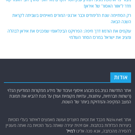
חדר ל'אזור האסור' של איראן!
רק הסתיימה שנת הלימודים וכבר ארגוני המורים מאיימים בשביתה לקראת
השנה הבאה
עוקפים את הורמוז דרך חיפה: הפרויקט הבינלאומי שמכניס את איראן לבהלה
ומציב את ישראל במרכז הסחר העולמי
אודות
אתר החדשות נציב.נט מבצע איסוף ועיבוד של מידע ממקורות המודיעין הגלוי
(רשתות חברתיות, עיתונות, עדויות מקומיות ועוד) על מנת להביא את תמונת
המצב המקיפה והמדויקת ביותר של השטח.
אתר Nziv.net מכבד את זכויות היוצרים ועושה מאמצים לאיתור בעלי הזכויות
ביצירות הכלולות בכתבות. אם זיהית יצירה שאתה בעל הזכויות בה ואתה מעוניין
להסירה מהכתבה, אנא פנה אלינו
למייל