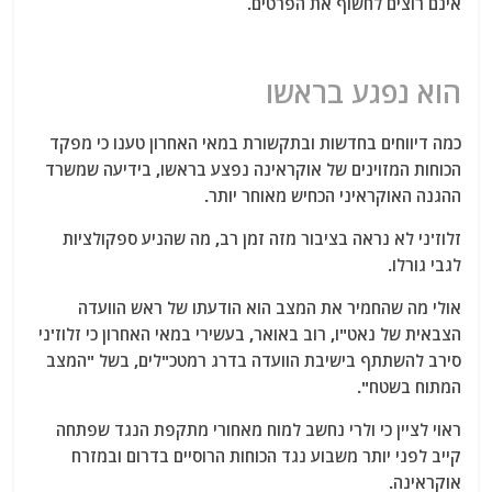
אינם רוצים לחשוף את הפרטים.
הוא נפגע בראשו
כמה דיווחים בחדשות ובתקשורת במאי האחרון טענו כי מפקד
הכוחות המזוינים של אוקראינה נפצע בראשו, בידיעה שמשרד
ההגנה האוקראיני הכחיש מאוחר יותר.
זלוז'ני לא נראה בציבור מזה זמן רב, מה שהניע ספקולציות
לגבי גורלו.
אולי מה שהחמיר את המצב הוא הודעתו של ראש הוועדה
הצבאית של נאט"ו, רוב באואר, בעשירי במאי האחרון כי זלוז'ני
סירב להשתתף בישיבת הוועדה בדרג רמטכ"לים, בשל "המצב
המתוח בשטח".
ראוי לציין כי ולרי נחשב למוח מאחורי מתקפת הנגד שפתחה
קייב לפני יותר משבוע נגד הכוחות הרוסיים בדרום ובמזרח
אוקראינה.