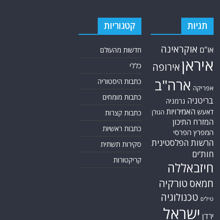
תגיות
קטגוריות
אוקראינה
או"ם
חדשות מהעולם
איראן
אירופה
כללי
ארה"ב
כתבות היסטוריה
אפריקה
כתבות מומחים
בריטניה
גרמניה
האמירויות
דאעש
הגולן
כתבות קצרות
המזרח התיכון
כתבות ראשיות
המפרץ הפרסי
הרשות הפלסטינית
סקירות תשתית
חות'ים
קריקטורות
חיזבאללה
טורקיה
חמאס
טכנולוגיה
טילים
ישראל
ירדן