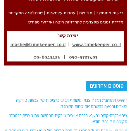
פוסטים אחרונים
"העיט המוזהב": תרגיל צבאי משותף רביעי ברציפות של צבאות טורקיה
ומצרים והפעם בהשתתפות כוחות הקומנדו
ציר אנקרה-קהיר נחשף: רכבת אווירית טורקית מחמשת את מצרים בכטב"מי
תקיפה מול גבול סודאן
מצור ימי או מכת מנע? תמרון ענק חסר תקדים מול חופי טהרן. הצי האמריקאי