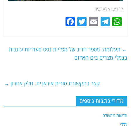
קרדיט: אלערביה
F
T
E
T
W
a
w
m
el
h
c
itt
ai
e
at
e
er
l
g
s
←
תעלומה: מספר חריג של מכליות נפט סעודיות עוגנות
b
ra
A
בנמלי מצרים בים האדום
o
m
p
o
p
קצר בתקשורת סורית איראנית. חלק אחרון
→
k
מדורי כתבות נוספים
חדשות מהעולם
כללי