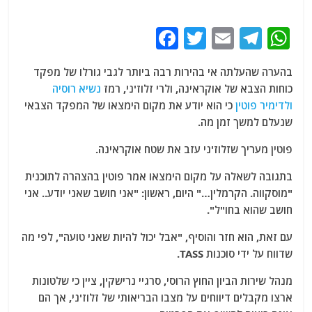
F
T
E
T
W
a
w
m
el
h
בהערה שהעלתה אי בהירות רבה ביותר לגבי גורלו של מפקד
c
itt
ai
e
at
כוחות הצבא של אוקראינה, ולרי זלוז'ני, רמז
נשיא רוסיה
e
er
l
g
s
ולדימיר פוטין
כי הוא יודע את מקום הימצאו של המפקד הצבאי
b
ra
A
שנעלם למשך זמן מה.
o
m
p
פוטין מעריך שזלוז'ני עזב את שטח אוקראינה.
o
p
בתגובה לשאלה על מקום הימצאו אמר פוטין בהצהרה לתוכנית
k
"מוסקווה. הקרמלין…" היום, ראשון: "אני חושב שאני יודע.. אני
חושב שהוא בחו"ל".
עם זאת, הוא חזר והוסיף, "אבל יכול להיות שאני טועה", לפי מה
שדווח על ידי סוכנות TASS.
מנהל שירות הביון החוץ הרוסי, סרגיי נרישקין, ציין כי שלטונות
ארצו מקבלים דיווחים על מצבו הבריאותי של זלוז'ני, אך הם