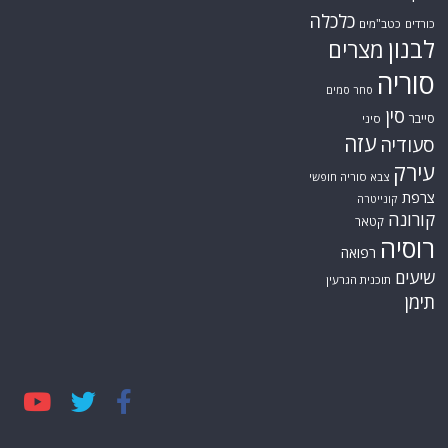
כלכלה
כורדים
כטב"מים
לבנון
מצרים
סוריה
סחר סמים
סין
סייבר
סיני
עזה
סעודיה
עירק
צבא סוריה חופשי
צרפת
קונייטרה
קורונה
קטאר
רוסיה
רפואה
שיעים
תוכנית הגרעין
תימן