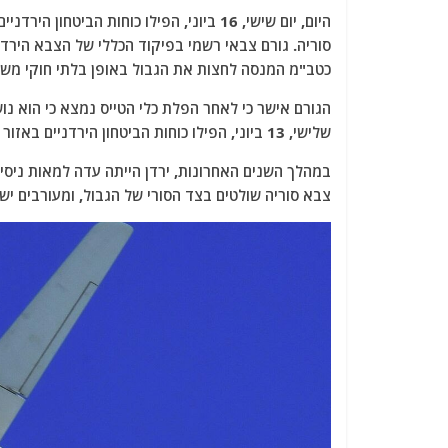
a
w
m
el
h
היום, יום שישי, 16 ביוני, הפילו כוחות ה
c
itt
ai
e
at
סוריה. גורם צבאי רשמי בפיקוד הכללי של הצבא הירדני
e
er
l
g
s
כטב"מ המנסה לחצות את הגבול באופן בלתי חוקי משטח
b
ra
A
הגורם אישר כי לאחר הפלת כלי הטייס נמצא כי הוא נו
o
m
p
שלישי, 13 ביוני, הפילו כוחות הביטחון הירדניים באזור הצבאי המזרחי כטב"מ שנשא 500 גרם של סם הקריסטל.
o
p
k
צבא סוריה שולטים בצד הסורי של הגבול, ומעורבים יש