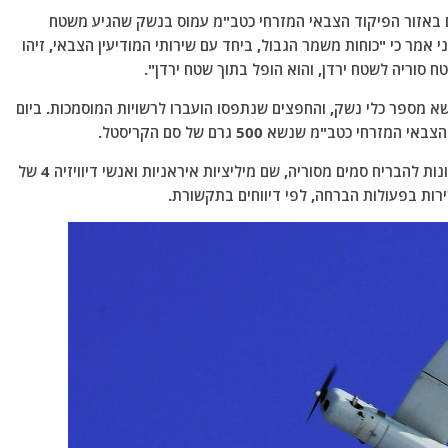
ביטחון הירדניים באזור הפיקוד הצבאי המזרחי כטב"מ עמוס בנשק שהגיע משטח
 אמר כי "כוחות משמר הגבול, ביחד עם שירותי המודיעין הצבאי, זיהו
 סוריה לשטח ירדן, והוא הופל בתוך שטח ירדן".
שא מספר כלי נשק, והחפצים שנתפסו הועברו לרשויות המוסמכות. ביום
במהלך השנים האחרונות, ירדן הייתה עדה למאות ניסיונות להבריח סמים מסוריה, שם מיליציות איראניות ואנשי דיוויזיה 4 של
ירות בפעולות הברחה, לפי דיווחים בתקשורת.