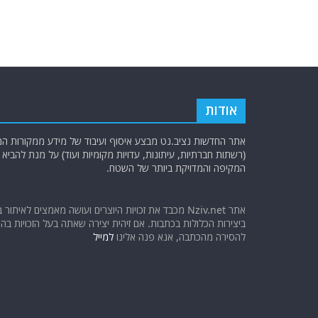
o
p
k
אודות
אתר החדשות נציב.נט מבצע איסוף ועיבוד של מידע ממקורות המוד
(רשתות חברתיות, עיתונות, עדויות מקומיות ועוד) על מנת להבי
המקיפה והמדויקת ביותר של השטח.
אתר Nziv.net מכבד את זכויות היוצרים ועושה מאמצים לאיתור 
ביצירות הכלולות בכתבות. אם זיהית יצירה שאתה בעל הזכויות בה ו
להסירה מהכתבה, אנא פנה אלינו
למייל