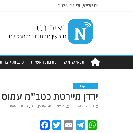
יום שלישי, יולי 21, 2026
Nziv.net
מודיעין
מהמקורות
הגלויים
תנאי שימוש
כתבות ראשיות
כתבות קצרות
כתבות קצרות
ירדן מיירטת כטב"מ עמוס
,
,
,
16/06/2023
Nziv
איראן
ירדן
סוריה
שיעים
F
T
E
T
W