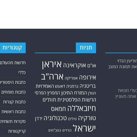
תגיות
קטגוריות
יעין הגלוי
איראן
חדשות מהעולם
אוקראינה
או"ם
א את תמונת המצב
כללי
ארה"ב
אירופה
אפריקה
כתבות היסטוריה
בריטניה
האמירויות
גרמניה
דאעש
בעלי הזכויות
כתבות מומחים
המזרח התיכון
המפרץ הפרסי
הגולן
אתה מעוניין
הרשות הפלסטינית
חות'ים
כתבות קצרות
חיזבאללה
חמאס
כתבות ראשיות
טורקיה
טכנולוגיה
ירדן
טילים
סקירות תשתית
ישראל
כורדים
כטב"מים
קריקטורות