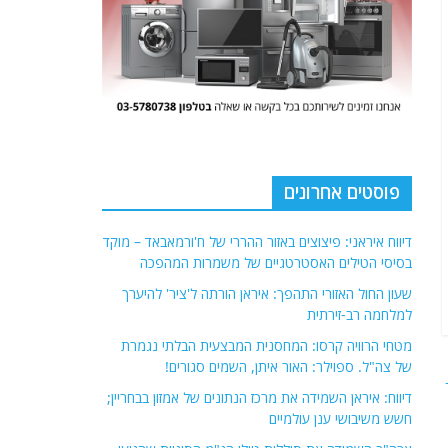
פוסטים אחרונים
דיווח איראני: פיצוצים באזור ההררי של ח'ורמאבאד – מוקד
בסיסי הטילים האסטרטגיים של משמרות המהפכה
שעון החול האזורי התהפך: איראן הורתה ל'ציר' להיערך
למלחמה רב-זירתית
מטחי הרוויה קרסו: המחסנית המבצעית הבלתי נגמרת
של צה"ל. ספוילר: האור איתן, השמים סגורים!
דיווח: איראן השמידה את מרכז הנתונים של אמזון בבחריין;
חשש משיבושי ענן עולמיים