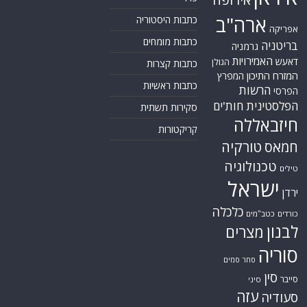
איראן
אירופה
כללי
ארה"ב
כתבות היסטוריה
אפריקה
כתבות מומחים
בריטניה
גרמניה
האמירויות
דאעש
הגולן
כתבות קצרות
המזרח התיכון
המפרץ
כתבות ראשיות
הרשות
הפרסי
הפלסטינית
חות'ים
סקירות תשתית
חיזבאללה
קריקטורות
טורקיה
חמאס
טכנולוגיה
טילים
ישראל
ירדן
כלכלה
כורדים
כטב"מים
לבנון
מצרים
סוריה
סחר סמים
סין
סייבר
סיני