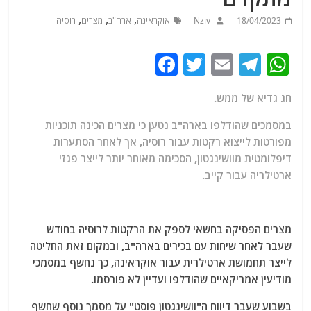
,
,
,
18/04/2023
Nziv
אוקראינה
ארה"ב
מצרים
רוסיה
F
T
E
T
W
a
w
m
el
h
חג גדיא של ממש.
c
itt
ai
e
at
e
er
l
g
s
במסמכים שהודלפו בארה"ב נטען כי מצרים הכינה תוכניות
מפורטות לייצוא רקטות עבור רוסיה, אך לאחר הסתערות
b
ra
A
דיפלומטית מוושינגטון, הסכימה מאוחר יותר לייצר פגזי
o
m
p
ארטילריה עבור קייב.
o
p
k
מצרים הפסיקה בחשאי לספק את הרקטות לרוסיה בחודש
שעבר לאחר שיחות עם בכירים בארה"ב, ובמקום זאת החליטה
לייצר תחמושת ארטילרית עבור אוקראינה, כך נחשף במסמכי
מודיעין אמריקאיים שהודלפו ועדיין לא פורסמו.
בשבוע שעבר דיווח ה"וושינגטון פוסט" על מסמך נוסף שחשף