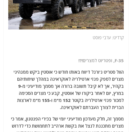
קרדיט: ערבי פוסט
F-35, ופטריוט למצרים!?!
הוול סטריט ג'ורנל דיווח באותו חודש כי אוסטין ביקש ממנהיגי
מצרים לספק פגזי ארטילריה לאוקראינה במהלך שיחותיהם
בקהיר, אך לא קיבל תשובה ברורה אך מסמך מודיעיני מ-9
במרץ, יום לאחר ביקורו של אוסטין, קבע כי מצרים הסכימה
למכור פגזי ארטילריה בקוטר 152 מ"מ ו-155 מ"מ לארצות
הברית לצורך העברתם לאוקראינה.
מסמך זה, חלק מעדכון מודיעיני יומי של בכירי הפנטגון, אמר כי
מצרים מתכננת לנצל את בקשת ארה"ב לתחמושת כדי לדרוש