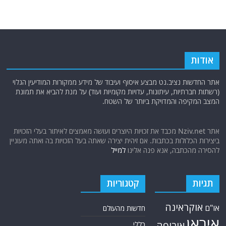
בדגש קרן אפריקה והמעורבות הישראלית
אודות
אתר החדשות נציב.נט מבצע איסוף ועיבוד של מידע ממקורות המודיעין הגלוי
(רשתות חברתיות, עיתונות, עדויות מקומיות ועוד) על מנת להביא את תמונת
המצב המקיפה והמדויקת ביותר של השטח.
אתר Nziv.net מכבד את זכויות היוצרים ועושה מאמצים לאיתור בעלי הזכויות
ביצירות הכלולות בכתבות. אם זיהית יצירה שאתה בעל הזכויות בה ואתה מעוניין
להסירה מהכתבה, אנא פנה אלינו
למייל
תגיות
קטגוריות
אוקראינה
או"ם
חדשות מהעולם