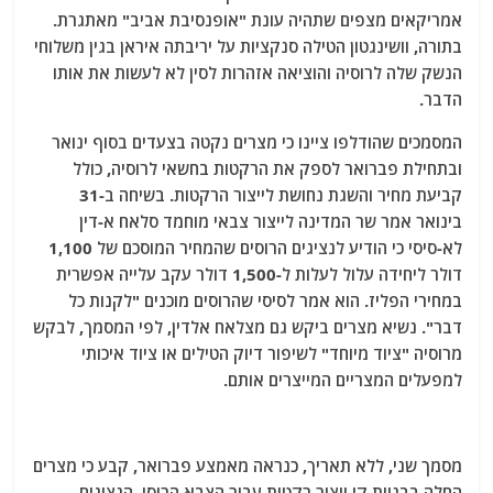
אמריקאים מצפים שתהיה עונת "אופנסיבת אביב" מאתגרת.
בתורה, וושינגטון הטילה סנקציות על יריבתה איראן בגין משלוחי
הנשק שלה לרוסיה והוציאה אזהרות לסין לא לעשות את אותו
הדבר.
המסמכים שהודלפו ציינו כי מצרים נקטה בצעדים בסוף ינואר
ובתחילת פברואר לספק את הרקטות בחשאי לרוסיה, כולל
קביעת מחיר והשגת נחושת לייצור הרקטות. בשיחה ב-31
בינואר אמר שר המדינה לייצור צבאי מוחמד סלאח א-דין
לא-סיסי כי הודיע ​​לנציגים הרוסים שהמחיר המוסכם של 1,100
דולר ליחידה עלול לעלות ל-1,500 דולר עקב עלייה אפשרית
במחירי הפליז. הוא אמר לסיסי שהרוסים מוכנים "לקנות כל
דבר". נשיא מצרים ביקש גם מצלאח אלדין, לפי המסמך, לבקש
מרוסיה "ציוד מיוחד" לשיפור דיוק הטילים או ציוד איכותי
למפעלים המצריים המייצרים אותם.
מסמך שני, ללא תאריך, כנראה מאמצע פברואר, קבע כי מצרים
החלה בבניית קו ייצור רקטות עבור הצבא הרוסי. הנציגים