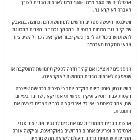
ארטילריה של 152 מ"מ ו-155 מ"מ לארצות הברית לצורך
העברה לאוקראינה.
וושינגטון חיפשה ספקים חדשים לתחמושת הכה נחוצה במאבק
של קייב נגד הכוחות הרוסיים. במסמך נכתב כי מצרים מתכוונת
להשתמש ביכולתה לייצר נשק עבור אוקראינה כדי להשיג ציוד
צבאי מתקדם מארה"ב.
המסמכים לא ציינו אם קהיר חזרה לספק תחמושת למוסקבה או
שסיפקה לארצות הברית תחמושת לאוקראינה.
הוושינגטון פוסט דיווח מוקדם יותר כי מצרים הכחישה שייצרה
רקטות עבור רוסיה, ופקיד ממשלתי אמריקאי, שדיבר בעילום
שם, אמר לפוסט כי אין כל אינדיקציה לכך שמצרים ביצעה את
התוכנית.
ארצות הברית מתמודדת עם אתגרים להגביר את ייצור פגזי
ארטילריה ופריטים אחרים הדרושים באוקראינה, וביקשה עזרה
ממדינות שותפות ברחבי העולם לקראת מה שגורמים