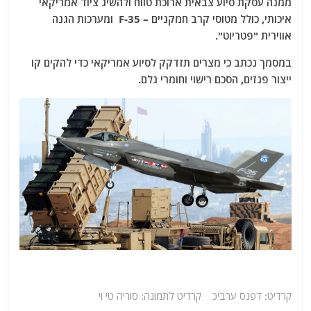
ממנה עסקת סיוע צבאית ארוכת טווח ולהשיג ציוד אמריקאי
איכותי, כולל מטוסי קרב חמקניים – F-35 ומערכות הגנה
אווירית "פטריוט".
במסמך נכתב כי מצרים תזדקק לסיוע אמריקאי כדי להקים קו
ייצור פגזים, הסכם רישוי וחומרי גלם.
קרדיט: דפנס ערביכ קרדיט לתמונה: סוריה טי וי