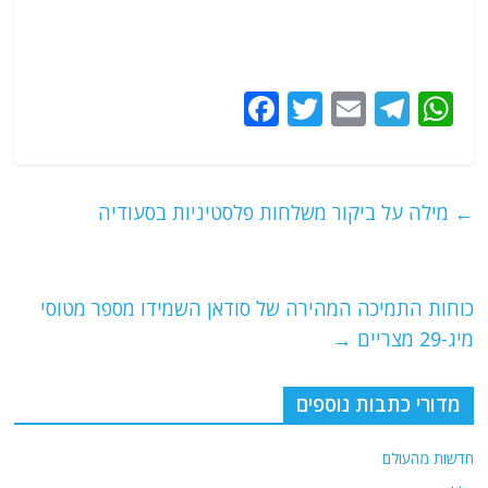
F
T
E
T
W
a
w
m
el
h
c
itt
ai
e
at
e
er
l
g
s
←
מילה על ביקור משלחות פלסטיניות בסעודיה
b
ra
A
o
m
p
o
p
כוחות התמיכה המהירה של סודאן השמידו מספר מטוסי
מיג-29 מצריים
→
k
מדורי כתבות נוספים
חדשות מהעולם