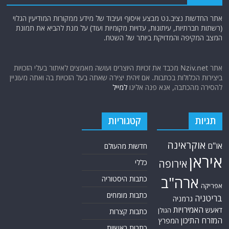
אתר החדשות נציב.נט מבצע איסוף ועיבוד של מידע ממקורות המודיעין הגלוי
(רשתות חברתיות, עיתונות, עדויות מקומיות ועוד) על מנת להביא את תמונת
המצב המקיפה והמדויקת ביותר של השטח.
אתר Nziv.net מכבד את זכויות היוצרים ועושה מאמצים לאיתור בעלי הזכויות
ביצירות הכלולות בכתבות. אם זיהית יצירה שאתה בעל הזכויות בה ואתה מעוניין
להסירה מהכתבה, אנא פנה אלינו
למייל
תגיות
קטגוריות
אוקראינה
או"ם
חדשות מהעולם
איראן
אירופה
כללי
ארה"ב
כתבות היסטוריה
אפריקה
כתבות מומחים
בריטניה
גרמניה
האמירויות
דאעש
הגולן
כתבות קצרות
המזרח התיכון
המפרץ
כתבות ראשיות