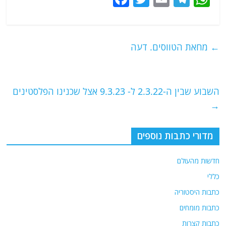
a
w
m
el
h
c
itt
ai
e
at
e
er
l
g
s
←
מחאת הטווסים. דעה
b
ra
A
o
m
p
o
p
השבוע שבין ה-2.3.22 ל- 9.3.23 אצל שכנינו הפלסטינים
→
k
מדורי כתבות נוספים
חדשות מהעולם
כללי
כתבות היסטוריה
כתבות מומחים
כתבות קצרות