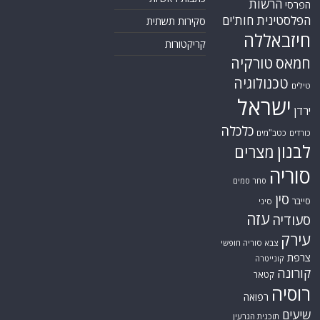
הרשות
הפרסי
הפלסטינית
חות'ים
סקירות תשתית
חיזבאללה
קריקטורות
טורקיה
חמאס
טכנולוגיה
טילים
ישראל
ירדן
כלכלה
כורדים
כטב"מים
לבנון
מצרים
סוריה
סחר סמים
סין
סייבר
סיני
עזה
סעודיה
עירק
צבא סוריה חופשי
צרפת
קונייטרה
קורונה
קטאר
רוסיה
רפואה
שיעים
תוכנית הגרעין