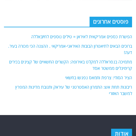
פוסטים אחרונים
הפשרת כספים אמריקאית לאיראן = טילים נוספים לחיזבאללה
ברוכים הבאים לתיאטרון הבובות האיראני-אמריקאי . ההצגה הכי מכורה בעיר.
דעה!
מתמיכה בנסראללה למקלט באירופה: הקשרים החשאיים של קצינים בכירים
קרימינלים ממשטר אסד
הציר הסודי: צרפת וחמאס נפגשו בחשאי
ריבונות תחת אש: התמרון האסטרטגי של עיראק ותגובת מדינות המפרץ
למשבר האזורי
אודות