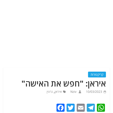
קריקטורות
איראן: "חפש את האישה"
,
10/03/2023
Nziv
איראן
גרעין
F
T
E
T
W