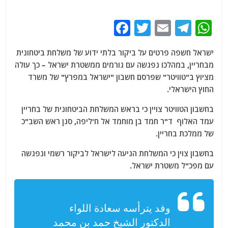
F
T
E
T
W
a
w
m
el
h
ישראל חשפה פרטים על ביקור בלתי ידוע של משלחת ביטחונית
c
itt
ai
e
at
מבחריין, במהלכו נפגשה עם גורמים ממשטרת ישראל – כך עולה
e
er
l
g
s
מציוץ ב"טוויטר" שפרסם חשבון "ישראל במפרץ" של משרד
b
ra
A
החוץ הישראלי.
o
m
p
בחשבון הטוויטר צויין כי בראש המשלחת הביטחונית של בחריין
o
p
עמד האלוף ד"ר חמד בן מוחמד אל ח'ליפה, סגן ראש השב"כ
של ממלכת בחריין.
k
בחשבון צוין כי המשלחת הגיעה לישראל לביקור רשמי ונפגשה
עם מפכ"ל משטרת ישראל.
وفد يترأسه سعادة اللواء
الدكتور الشيخ حمد بن محمد