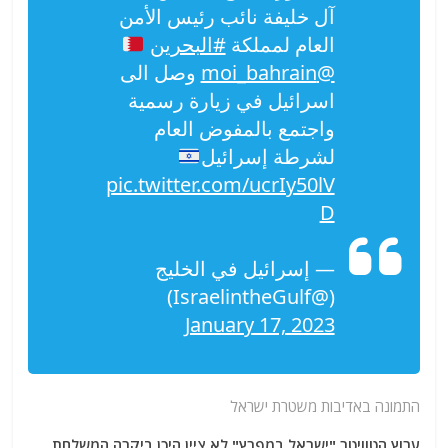
آل خليفة نائب رئيس الأمن
العام لمملكة
#البحرين
@moi_bahrain
وصل الى
اسرائيل في زيارة رسمية
واجتمع بالمفوض العام
لشرطة إسرائيل
pic.twitter.com/ucrIy50lV
D
— إسرائيل في الخليج
(@IsraelintheGulf)
January 17, 2023
התמונה באדיבות משטרת ישראל
ערוץ הטוויטר "ישראל במפרץ" לא ציין היכן ביקרה המשלחת