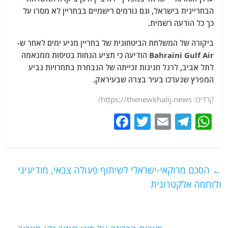
הבחריינית בישראל, וגם גורמים רישמיים בבחריין לא מסרו על
כך כל הודעה רשמית.
ביקורה של המשלחת הביטחונית של בחריין מגיע ימים לאחר ש-
Bahraini Gulf Air הודיעה כי תציע הנחות בטיסות ממנאמה
לתל אביב, לרגל חגיגות זכייתה של הנבחרת בתחרויות גביע
המפרץ שנערכו בעיר בצרה שבעיראק.
קרדיט: https://thenewkhalij.news/
F
T
E
T
W
a
w
m
el
h
c
itt
ai
e
at
e
er
l
g
s
←
הסכם מרוקאי-ישראלי לשיתוף פעולה צבאי, מודיעיני
b
ra
A
ולוחמה אלקטרונית
o
m
p
o
p