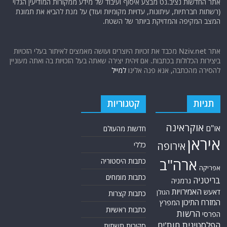
אתר החדשות נציב.נט מבצע איסוף ועיבוד של מידע ממקורות המודיעין הגלוי
(רשתות חברתיות, עיתונות, עדויות מקומיות ועוד) על מנת להביא את תמונת
המצב המקיפה והמדויקת ביותר של השטח.
אתר Nziv.net מכבד את זכויות היוצרים ועושה מאמצים לאיתור בעלי הזכויות
ביצירות הכלולות בכתבות. אם זיהית יצירה שאתה בעל הזכויות בה ואתה מעוניין
להסירה מהכתבה, אנא פנה אלינו
למייל
תגיות
קטגוריות
אוקראינה
או"ם
חדשות מהעולם
איראן
אירופה
כללי
ארה"ב
כתבות היסטוריה
אפריקה
כתבות מומחים
בריטניה
גרמניה
האמירויות
דאעש
הגולן
כתבות קצרות
המזרח התיכון
המפרץ
כתבות ראשיות
הרשות
הפרסי
הפלסטינית
חות'ים
סקירות תשתית