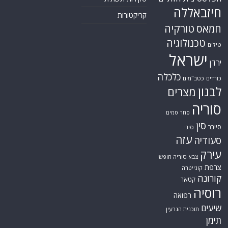
חיזבאללה
קריקטורות
טורקיה
חמאס
טכנולוגיה
טילים
ישראל
ירדן
כלכלה
כורדים
כטב"מים
לבנון
מצרים
סוריה
סחר סמים
סין
סייבר
סיני
עזה
סעודיה
עירק
צבא סוריה חופשי
צרפת
קונייטרה
קורונה
קטאר
רוסיה
רפואה
שיעים
תוכנית הגרעין
תימן