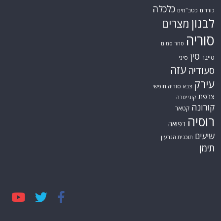
כלכלה
כורדים
כטב"מים
לבנון
מצרים
סוריה
סחר סמים
סין
סייבר
סיני
עזה
סעודיה
עירק
צבא סוריה חופשי
צרפת
קונייטרה
קורונה
קטאר
רוסיה
רפואה
שיעים
תוכנית הגרעין
תימן