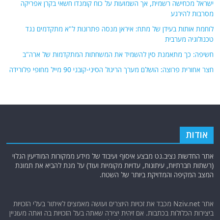
ישראל מכחישה רשמית, אך השמועות על כוח קומנדו חשאי בקרן אפריקה
מסרבות להירגע
לוחמת אותות בעידן של מתח: איראן מנסה פתרונות ל"א מתקדמים נגד
טכנולוגיה מערבית
חשיפה: כך מתאמנת סין להשמיד את המשחתות המתקדמות של ארה"ב
חצר אחורית פרוצה: הושלם מערך הריגול הסיני-קובני 90 מייל מחופי פלורידה
אודות
אתר החדשות נציב.נט מבצע איסוף ועיבוד של מידע ממקורות המודיעין הגלוי
(רשתות חברתיות, עיתונות, עדויות מקומיות ועוד) על מנת להביא את תמונת
המצב המקיפה והמדויקת ביותר של השטח.
אתר Nziv.net מכבד את זכויות היוצרים ועושה מאמצים לאיתור בעלי הזכויות
ביצירות הכלולות בכתבות. אם זיהית יצירה שאתה בעל הזכויות בה ואתה מעוניין