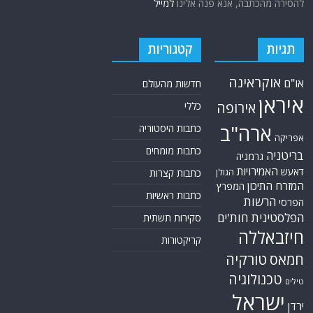
להסירה מהכתבה, אנא פנה אלינו
למייל
תגיות
קטגוריות
אוקראינה
או"ם
חדשות מהעולם
איראן
אירופה
כללי
ארה"ב
כתבות היסטוריה
אפריקה
כתבות מומחים
בריטניה
גרמניה
האמירויות
דאעש
הגולן
כתבות קצרות
המזרח התיכון
המפרץ
כתבות ראשיות
הרשות
הפרסי
הפלסטינית
חות'ים
סקירות תשתית
חיזבאללה
קריקטורות
טורקיה
חמאס
טכנולוגיה
טילים
ישראל
ירדן