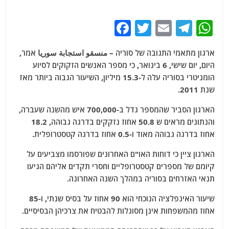
F
T
E
T
W
a
w
m
el
h
ארגון מתאמי התגובה של סוריה – منسقو استجابة سوريا אמר,
c
itt
ai
e
at
היום, יום שישי, 6 בינואר, כי מספר האנשים הזקוקים לסיוע
e
er
l
g
s
הומניטרי בסוריה עלה ל-15.3 מיליון, השיעור הגבוה ביותר מאז
b
ra
A
שנת 2011.
o
m
p
הארגון הסביר שהמספר גדל ב-700,000 איש מהשנה שעברה,
o
p
והנתונים מראים ש 50.8 אחוז נזקקים בדרגה גבוהה, 18.2
אחוז בדרגה גבוהה מאוד ו-0.5 אחוז בדרגה קטסטרופלית.
k
הארגון ציין כי דוחות האו"ם האחרונים שפורסמו מצביעים על
קיומם של מספרים קטסטרופליים וחסרי תקדים אליהם הגיעו
תנאי האזרחים בסוריה במהלך השנה האחרונה.
שיעור האינפלציה הנוכחי הוא 90 אחוז על בסיס שנתי, ו-85
אחוז מהמשפחות אינן מסוגלות להבטיח את צרכיהן הבסיסיים.