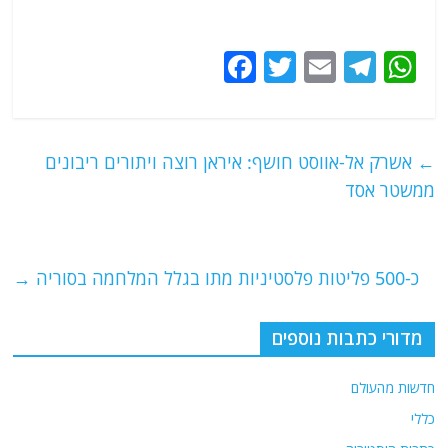
F
T
E
T
W
a
w
m
el
h
c
itt
ai
e
at
e
er
l
g
s
←
אשרק אל-אווסט חושף: איראן רוצה ויתורים ריבונים
b
ra
A
ממשטר אסד
o
m
p
o
p
כ-500 פליטות פלסטיניות מתו בגלל המלחמה בסוריה
→
k
מדורי כתבות נוספים
חדשות מהעולם
כללי