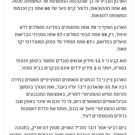
הארגון הצביע על כך שההכנסה הממוצעת של המשפחה מכסה
40 אחוז מההוצאות, כלומר קיים פער של 60 אחוז בין הכנסות
המשפחה להוצאות.
הארגון הוסיף כי 70 אחוז מהשפכים במדינה מושלכים ללא
טיפול, רק 59 אחוז מבתי החולים ו-57 אחוז ממרכזי הבריאות
פועלים במלואם, ו-87 אחוז ממחיר סל המזון הסטנדרטי יקר
מאוד.
הוא קבע כי 12.1 מיליון אנשים סובלים מחוסר ביטחון תזונתי
בסוריה, ויותר מ-2 מיליון ילדים אינם מבקרים בבית הספר.
הארגון ציין כי כל הנתונים והאחוזים הספציפיים תואמים במידה
רבה את מה שהארגון דיבר עליו בעבר, ואת הצורך בהמשך
הזרמת הסיוע ההומניטרי לסוריה, באמצעות המנגנונים
הבינלאומיים המאושרים כיום, וכי כל פגם או שינוי באופן שבו
הסיוע ההומניטרי פועל או נכנס, פותח את הדלת לאסונות
גדולים מהמספרים לעיל.
ביום רביעי אמר דובר מזכ"ל האו"ם, סטפן דוג'אריק, בתגובה
לשאלה, על תוכנית העברת הסיוע חוצה הגבולות לסוריה, שתפוג