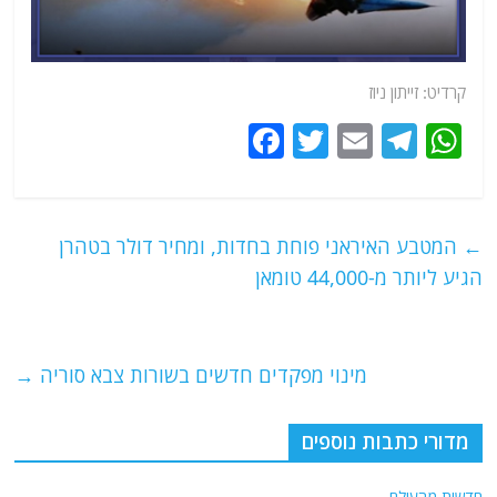
קרדיט: זייתון ניוז
F
T
E
T
W
a
w
m
el
h
c
itt
ai
e
at
e
er
l
g
s
←
המטבע האיראני פוחת בחדות, ומחיר דולר בטהרן
b
ra
A
הגיע ליותר מ-44,000 טומאן
o
m
p
o
p
מינוי מפקדים חדשים בשורות צבא סוריה
→
k
מדורי כתבות נוספים
חדשות מהעולם