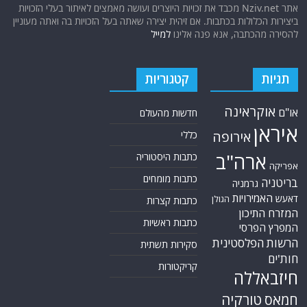
אתר Nziv.net מכבד את זכויות היוצרים ועושה מאמצים לאיתור בעלי הזכויות
ביצירות הכלולות בכתבות. אם זיהית יצירה שאתה בעל הזכויות בה ואתה מעוניין
להסירה מהכתבה, אנא פנה אלינו
למייל
תגיות
קטגוריות
אוקראינה
או"ם
חדשות מהעולם
איראן
אירופה
כללי
ארה"ב
כתבות היסטוריה
אפריקה
כתבות מומחים
בריטניה
גרמניה
האמירויות
דאעש
הגולן
כתבות קצרות
המזרח התיכון
כתבות ראשיות
המפרץ הפרסי
הרשות הפלסטינית
סקירות תשתית
חות'ים
קריקטורות
חיזבאללה
טורקיה
חמאס