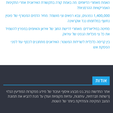
האמת מאחורי הדיווחים: מה באמת קורה בתקשורת האיראנית אחרי התקיפות
האמריקאיות ההרסניות?
1,400,000 נפגעים, צבא רפאים וצי מושמד: מחיר הדמים המטורף של פוטין
נחשף במלחמתו נגד אוקראינה
סחיטה במיליארדים: מאחורי דרישת החוב של איראן והאיומים במפרץ להשמיד
את כל צי מכליות הנפט של עיראק
בין קריסה כלכלית לשרידות המשטר: האיראנים מתחננים לכסף עוד לפני
הפסקת אש
אודות
אתר החדשות נציב.נט מבצע איסוף ועיבוד של מידע ממקורות המודיעין הגלוי
(רשתות חברתיות, עיתונות, עדויות מקומיות ועוד) על מנת להביא את תמונת
המצב המקיפה והמדויקת ביותר של השטח.