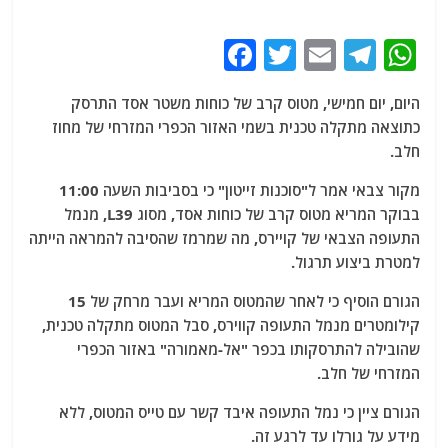
F
T
E
T
W
a
w
m
el
h
היום, יום חמישי, מטוס קרב של כוחות משטר אסד התרסק
c
itt
ai
e
at
כתוצאה מתקלה טכנית בשמי האזור הכפרי המזרחי של מחוז
e
er
l
g
s
חלב.
b
ra
A
מקור צבאי אמר ל"סוכנות זייטון" כי בסביבות השעה 11:00
o
m
p
בבוקר המריא מטוס קרב של כוחות אסד, מסוג L39, מנמל
o
p
התעופה הצבאי של קויירס, מה שמרמז שהסיבה להמראה הייתה
למטרת ביצוע תרגול.
k
הגורם הוסיף כי לאחר שהמטוס המריא ועבר מרחק של 15
קילומטרים מנמל התעופה קווירס, סבל המטוס מתקלה טכנית,
שהובילה להתרסקותו בכפר "אל-מאמורה" באזור הכפרי
המזרחי של חלב.
הגורם ציין כי נמל התעופה איבד קשר עם טייס המטוס, ללא
מידע על גורלו עד לרגע זה.