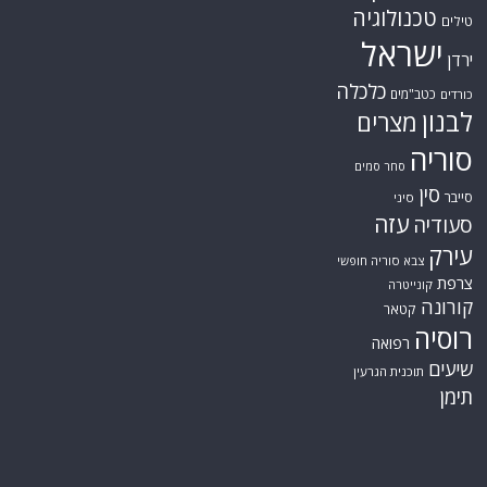
טכנולוגיה
טילים
ישראל
ירדן
כלכלה
כטב"מים
כורדים
לבנון
מצרים
סוריה
סחר סמים
סין
סייבר
סיני
עזה
סעודיה
עירק
צבא סוריה חופשי
צרפת
קונייטרה
קורונה
קטאר
רוסיה
רפואה
שיעים
תוכנית הגרעין
תימן