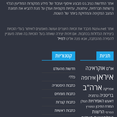
אתר החדשות נציב.נט מבצע איסוף ועיבוד של מידע ממקורות המודיעין הגלוי
(רשתות חברתיות, עיתונות, עדויות מקומיות ועוד) על מנת להביא את תמונת
המצב המקיפה והמדויקת ביותר של השטח.
אתר Nziv.net מכבד את זכויות היוצרים ועושה מאמצים לאיתור בעלי הזכויות
ביצירות הכלולות בכתבות. אם זיהית יצירה שאתה בעל הזכויות בה ואתה מעוניין
להסירה מהכתבה, אנא פנה אלינו
למייל
תגיות
קטגוריות
אוקראינה
או"ם
חדשות מהעולם
איראן
אירופה
כללי
ארה"ב
כתבות היסטוריה
אפריקה
כתבות מומחים
בריטניה
גרמניה
האמירויות
דאעש
הגולן
כתבות קצרות
המזרח התיכון
המפרץ
כתבות ראשיות
הרשות
הפרסי