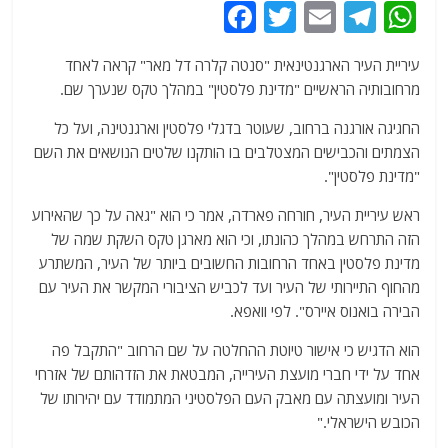
F
T
E
T
W
a
w
m
el
h
עיריית העיר הארגנטינאית "סנטה קלרה דל מאר" קראה לאחד
c
itt
ai
e
at
מרחובותיה הראשיים "מדינת פלסטין" במהלך טקס שנערך שם.
e
er
l
g
s
החגיגה אורגנה ברחוב, שעוטר בדגלי פלסטין וארגנטינה, ועל כל
b
ra
A
הצמתים והכבישים המצטלבים בו הותקנו שלטים הנושאים את השם
o
m
p
"מדינת פלסטין".
o
p
ראש עיריית העיר, חורחה פארדה, אמר כי הוא "גאה על כך שהאירוע
k
הזה התרחש במהלך כהונתו, וכי הוא מארגן טקס השקת שמה של
מדינת פלסטין באחד הרחובות החשובים ביותר של העיר, המשתרע
מהחוף התיירותי של העיר ועד לכביש הציבורי המקשר את העיר עם
הבירה בואנוס איירס". לפי וואפא.
הוא הדגיש כי אישור טיוטת ההחלטה על שם הרחוב "התקבל פה
אחד על ידי חברי מועצת העירייה, המבטאת את הזדהותם של אזרחי
העיר ומועצתה עם מאבק העם הפלסטיני המתמודד עם יהירותו של
הכובש הישראלי."