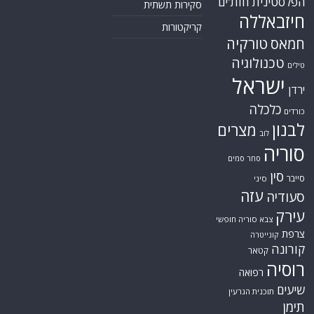
הפלסטינית
חות'ים
סקירות תשתית
חיזבאללה
קריקטורות
טורקיה
חמאס
טכנולוגיה
טילים
ישראל
ירדן
כלכלה
כורדים
לבנון
מצרים
לוב
סוריה
סחר סמים
סין
סייבר
סיני
עזה
סעודיה
עירק
צבא סוריה חופשי
צרפת
קונייטרה
קורונה
קטאר
רוסיה
רפואה
שיעים
תוכנית הגרעין
תימן