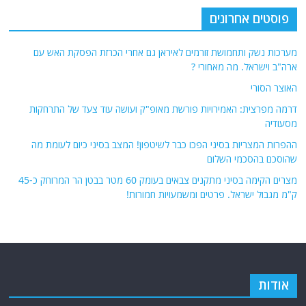
פוסטים אחרונים
מערכות נשק ותחמושת זורמים לאיראן גם אחרי הכרזת הפסקת האש עם
ארה"ב וישראל. מה מאחורי ?
האוצר הסורי
דרמה מפרצית: האמירויות פורשת מאופ"ק ועושה עוד צעד של התרחקות
מסעודיה
ההפרות המצריות בסיני הפכו כבר לשיטפון! המצב בסיני כיום לעומת מה
שהוסכם בהסכמי השלום
מצרים הקימה בסיני מתקנים צבאים בעומק 60 מטר בבטן הר המרוחק כ-45
ק"מ מגבול ישראל. פרטים ומשמעויות חמורות!
אודות