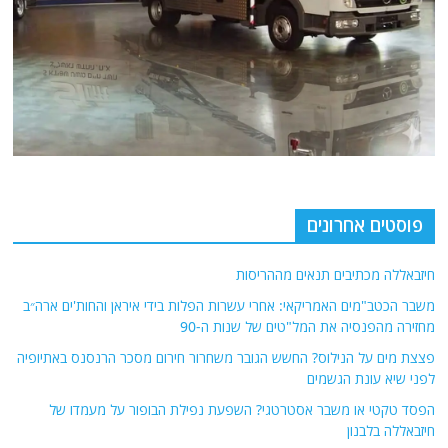
פוסטים אחרונים
חיזבאללה מכתיבים תנאים מההריסות
משבר הכטב"מים האמריקאי: אחרי עשרות הפלות בידי איראן והחות'ים ארה״ב
מחזירה מהפנסיה את המל"טים של שנות ה-90
פצצת מים על הנילוס? החשש הגובר משחרור חירום מסכר הרנסנס באתיופיה
לפני שיא עונת הגשמים
הפסד טקטי או משבר אסטרטגי? השפעת נפילת הבופור על מעמדו של
חיזבאללה בלבנון