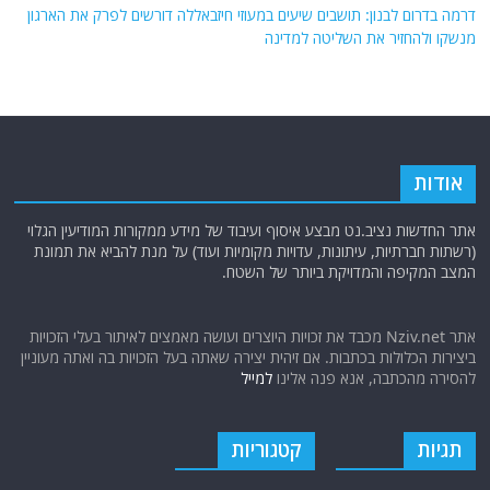
דרמה בדרום לבנון: תושבים שיעים במעוזי חיזבאללה דורשים לפרק את הארגון
מנשקו ולהחזיר את השליטה למדינה
אודות
אתר החדשות נציב.נט מבצע איסוף ועיבוד של מידע ממקורות המודיעין הגלוי
(רשתות חברתיות, עיתונות, עדויות מקומיות ועוד) על מנת להביא את תמונת
המצב המקיפה והמדויקת ביותר של השטח.
אתר Nziv.net מכבד את זכויות היוצרים ועושה מאמצים לאיתור בעלי הזכויות
ביצירות הכלולות בכתבות. אם זיהית יצירה שאתה בעל הזכויות בה ואתה מעוניין
להסירה מהכתבה, אנא פנה אלינו
למייל
תגיות
קטגוריות