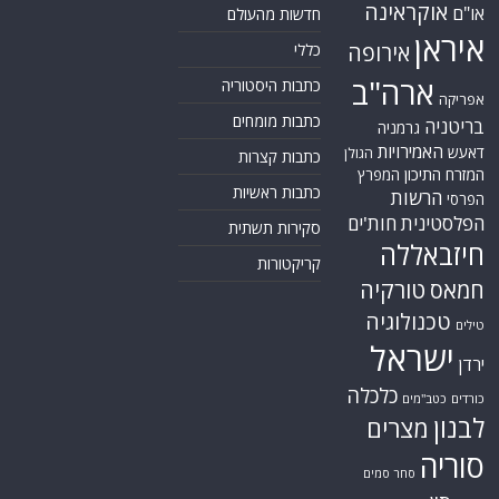
אוקראינה
או"ם
חדשות מהעולם
איראן
אירופה
כללי
ארה"ב
כתבות היסטוריה
אפריקה
כתבות מומחים
בריטניה
גרמניה
האמירויות
דאעש
הגולן
כתבות קצרות
המזרח התיכון
המפרץ
כתבות ראשיות
הרשות
הפרסי
הפלסטינית
חות'ים
סקירות תשתית
חיזבאללה
קריקטורות
טורקיה
חמאס
טכנולוגיה
טילים
ישראל
ירדן
כלכלה
כורדים
כטב"מים
לבנון
מצרים
סוריה
סחר סמים