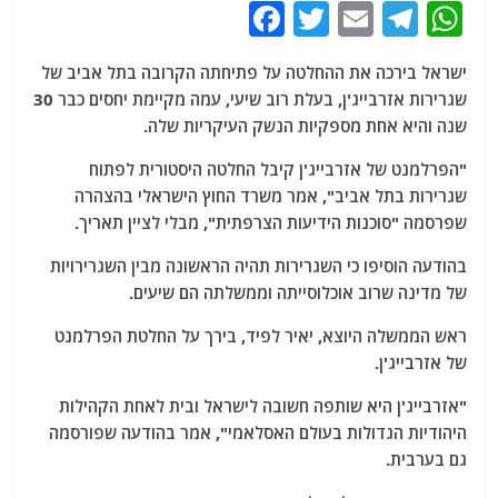
F
T
E
T
W
a
w
m
el
h
ישראל בירכה את ההחלטה על פתיחתה הקרובה בתל אביב של
c
itt
ai
e
at
שגרירות אזרבייג'ן, בעלת רוב שיעי, עמה מקיימת יחסים כבר 30
e
er
l
g
s
שנה והיא אחת מספקיות הנשק העיקריות שלה.
b
ra
A
"הפרלמנט של אזרבייג'ן קיבל החלטה היסטורית לפתוח
o
m
p
שגרירות בתל אביב", אמר משרד החוץ הישראלי בהצהרה
o
p
שפרסמה "סוכנות הידיעות הצרפתית", מבלי לציין תאריך.
k
בהודעה הוסיפו כי השגרירות תהיה הראשונה מבין השגרירויות
של מדינה שרוב אוכלוסייתה וממשלתה הם שיעים.
ראש הממשלה היוצא, יאיר לפיד, בירך על החלטת הפרלמנט
של אזרבייג'ן.
"אזרבייג'ן היא שותפה חשובה לישראל ובית לאחת הקהילות
היהודיות הגדולות בעולם האסלאמי", אמר בהודעה שפורסמה
גם בערבית.