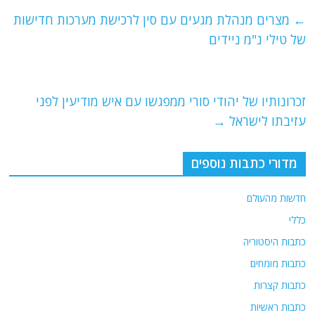
e
er
l
g
s
←
מצרים מנהלת מגעים עם סין לרכישת מערכות חדישות
b
ra
A
של טילי נ"מ ניידים
o
m
p
o
p
זכרונותיו של יהודי סורי ממפגשו עם איש מודיעין לפני
k
עזיבתו לישראל
→
מדורי כתבות נוספים
חדשות מהעולם
כללי
כתבות היסטוריה
כתבות מומחים
כתבות קצרות
כתבות ראשיות