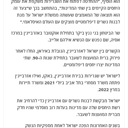
הוא הוסיף, "ההחלטה לפתוח את השגרירות משקפת את עומק
היחסים הקיימים בין שתי המדינות", בהתחשב בכך ש"צעד זה
הוא תוצאה של המאמצים שעשתה ממשלת ישראל על מנת
לבנות גשרים דיפלומטיים מוצקים עם העולם האיסלאמי."
שר הביטחון בני גנץ ביקר בתחילת אוקטובר באזרבייג'ן במרכז
אסיה, שם נפגש עם הנשיא אילהם אלייב.
הקשרים בין ישראל לאזרבייג'ן, הגובלת באיראן, החלו לאחר
פירוק ברית המועצות לשעבר בתחילת שנות ה-90. שתי
המדינות יצרו יחסים דיפלומטיים.
לישראל יש שגרירות בבירת אזרבייג'ן, באקו, ואילו אזרבייג'ן
פתחה משרד מסחרי בתל אביב ביולי 2021 ומשרד תיירות
במרץ 2022.
ישראל מבקשת לבנות גשרים עם אזרבייג'ן כדי להרחיב את
רשת היחסים שלה עם מדינות בעלות רוב מוסלמי שהיו חלק
מברית המועצות לשעבר.
בשנים האחרונות הפכה ישראל לאחת מספקיות הנשק