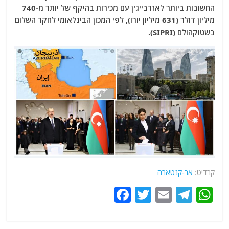
החשובות ביותר לאזרבייג'ן עם מכירות בהיקף של יותר מ-740
מיליון דולר (631 מיליון יורו), לפי המכון הבינלאומי לחקר השלום
בשטוקהולם (SIPRI).
קרדיט:
אר-קנטארה
F
T
E
T
W
a
w
m
el
h
c
itt
ai
e
at