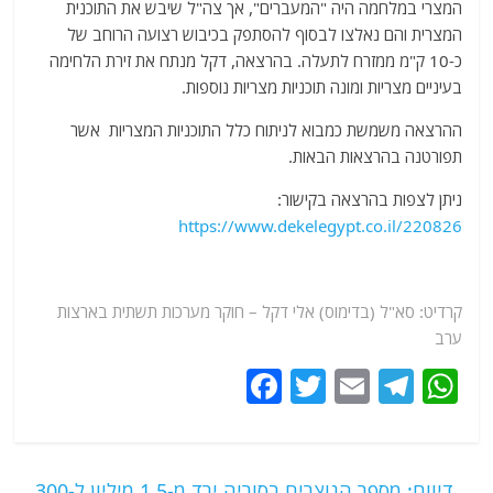
המצרי במלחמה היה "המעברים", אך צה"ל שיבש את התוכנית
המצרית והם נאלצו לבסוף להסתפק בכיבוש רצועה הרוחב של
כ-10 ק"מ ממזרח לתעלה. בהרצאה, דקל מנתח את זירת הלחימה
בעיניים מצריות ומונה תוכניות מצריות נוספות.
ההרצאה משמשת כמבוא לניתוח כלל התוכניות המצריות אשר
תפורטנה בהרצאות הבאות.
ניתן לצפות בהרצאה בקישור:
https://www.dekelegypt.co.il/220826
קרדיט: סא"ל (בדימוס) אלי דקל – חוקר מערכות תשתית בארצות
ערב
F
T
E
T
W
a
w
m
el
h
c
itt
ai
e
at
e
er
l
g
s
←
דיווח: מספר הנוצרים בסוריה ירד מ-1.5 מיליון ל-300