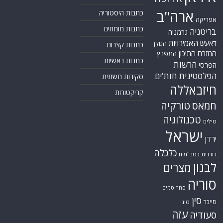
ארה"ב
כתבות היסטוריה
אפריקה
כתבות מומחים
בריטניה
גרמניה
האמירויות
דאעש
הגולן
כתבות קצרות
המזרח התיכון
המפרץ
כתבות ראשיות
הרשות
הפרסי
הפלסטינית
חות'ים
סקירות תשתית
חיזבאללה
קריקטורות
טורקיה
חמאס
טכנולוגיה
טילים
ישראל
ירדן
כלכלה
כורדים
כטב"מים
לבנון
מצרים
סוריה
סחר סמים
סין
סייבר
סיני
עזה
סעודיה