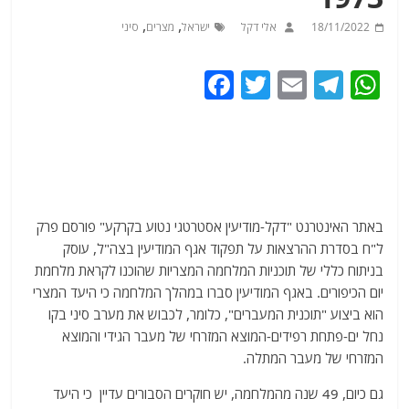
,
,
18/11/2022
אלי דקל
ישראל
מצרים
סיני
F
T
E
T
W
a
w
m
el
h
c
itt
ai
e
at
e
er
l
g
s
b
ra
A
o
m
p
באתר האינטרנט "דקל-מודיעין אסטרטגי נטוע בקרקע" פורסם פרק
ל"ח בסדרת ההרצאות על תפקוד אגף המודיעין בצה"ל, עוסק
o
p
בניתוח כללי של תוכניות המלחמה המצריות שהוכנו לקראת מלחמת
k
יום הכיפורים. באגף המודיעין סברו במהלך המלחמה כי היעד המצרי
הוא ביצוע "תוכנית המעברים", כלומר, לכבוש את מערב סיני בקו
נחל ים-פתחת רפידים-המוצא המזרחי של מעבר הגידי והמוצא
המזרחי של מעבר המתלה.
גם כיום, 49 שנה מהמלחמה, יש חוקרים הסבורים עדיין כי היעד