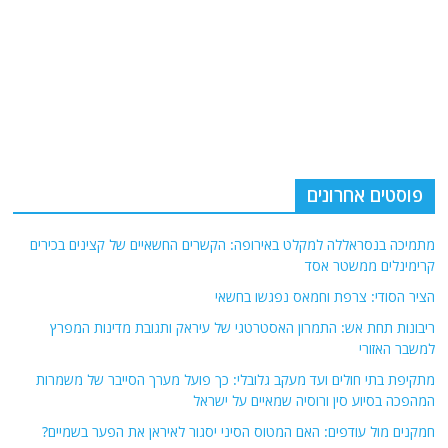
פוסטים אחרונים
מתמיכה בנסראללה למקלט באירופה: הקשרים החשאיים של קצינים בכירים
קרימינלים ממשטר אסד
הציר הסודי: צרפת וחמאס נפגשו בחשאי
ריבונות תחת אש: התמרון האסטרטגי של עיראק ותגובת מדינות המפרץ
למשבר האזורי
מתקיפת בתי חולים ועד מעקב גלובלי: כך פועל מערך הסייבר של משמרות
המהפכה בסיוע סין ורוסיה שמאיים על ישראל
חמקנים מול עודפים: האם המטוס הסיני יסגור לאיראן את הפער בשמיים?