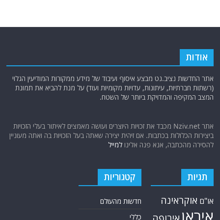
אודות
אתר החדשות נציב.נט מבצע איסוף ועיבוד של מידע ממקורות המודיעין הגלוי
(רשתות חברתיות, עיתונות, עדויות מקומיות ועוד) על מנת להביא את תמונת
המצב המקיפה והמדויקת ביותר של השטח.
אתר Nziv.net מכבד את זכויות היוצרים ועושה מאמצים לאיתור בעלי הזכויות
ביצירות הכלולות בכתבות. אם זיהית יצירה שאתה בעל הזכויות בה ואתה מעוניין
להסירה מהכתבה, אנא פנה אלינו
למייל
תגיות
קטגוריות
אוקראינה
או"ם
חדשות מהעולם
איראן
אירופה
כללי