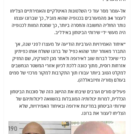
אל-עומר מסר עוד כי השלטונות האיטלקיים והאמירתיים הצליחו
לעצור 34 מהמעורבים בכנופיה שהוא מוביל, כך שברונו עצמו
נותר החוליה החשובה והחסרה ביותר, כך שמכת המוות לכנופיה
היה מעשי ידי שירותי הביטחון באידליב.
"איחוד האמירויות הערביות הודיעה על מעצרו לפני שנה, אך
התברר מאוחר יותר שהוא כפיל של ברונו ששלח אותו כפיתיון
כדי שיוכל לברוח שוב לאירופה ולאחר מכן לטורקיה, שם החזיק
אזרחות רוסית, מתוך כוונה ללכת לכיוון אזורי המשטר הנחשבים
למקלט הטוב ביותר עבורו תוך התקרבות למקור מרכזי של סמים
בעולם (סוריה וחיזבאללה).
פעילים סורים וערבים שיבחו את ההישג הזה של סוכנות הביטחון
הכללית, למרות יכולותיה המוגבלות בהשוואה ליכולותיהם של
שירותי הביטחון במדינות אירופה ובאיחוד האמירויות, שלא
הצליחו לעצור את ברונו.