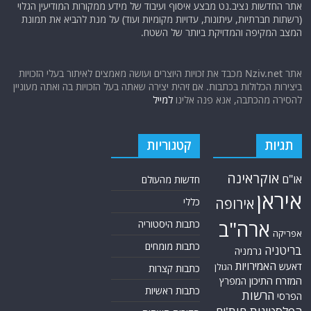
אתר החדשות נציב.נט מבצע איסוף ועיבוד של מידע ממקורות המודיעין הגלוי
(רשתות חברתיות, עיתונות, עדויות מקומיות ועוד) על מנת להביא את תמונת
המצב המקיפה והמדויקת ביותר של השטח.
אתר Nziv.net מכבד את זכויות היוצרים ועושה מאמצים לאיתור בעלי הזכויות
ביצירות הכלולות בכתבות. אם זיהית יצירה שאתה בעל הזכויות בה ואתה מעוניין
להסירה מהכתבה, אנא פנה אלינו
למייל
תגיות
קטגוריות
אוקראינה
או"ם
חדשות מהעולם
איראן
אירופה
כללי
ארה"ב
כתבות היסטוריה
אפריקה
כתבות מומחים
בריטניה
גרמניה
האמירויות
דאעש
הגולן
כתבות קצרות
המזרח התיכון
המפרץ
כתבות ראשיות
הרשות
הפרסי