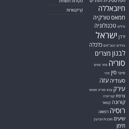
הפלסטינית
חות'ים
סקירות תשתית
חיזבאללה
קריקטורות
טורקיה
חמאס
טכנולוגיה
טילים
ישראל
ירדן
כלכלה
כורדים
כטב"מים
לבנון
מצרים
סוריה
סחר סמים
סין
סייבר
סיני
עזה
סעודיה
עירק
צבא סוריה חופשי
צרפת
קונייטרה
קורונה
קטאר
רוסיה
רפואה
שיעים
תוכנית הגרעין
תימן