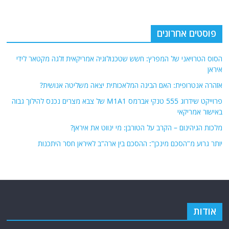
פוסטים אחרונים
הסוס הטרויאני של המפרץ: חשש שטכנולוגיה אמריקאית זלגה מקטאר לידי
איראן
אזהרה אנטרופית: האם הבינה המלאכותית יצאה משליטה אנושית?
פרוייקט שידרוג 555 טנקי אברמס M1A1 של צבא מצרים נכנס להילוך גבוה
באישור אמריקאי
מלכות הגיהינום – הקרב על הטורבן: מי ינווט את איראן?
יותר גרוע מ"הסכם מינכן": ההסכם בין ארה"ב לאיראן חסר היתכנות
אודות