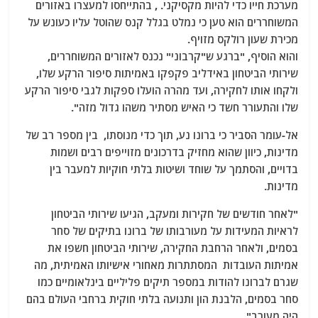
מערכת חייו כדי להיות מקסיקני. , בהתייחסו למעצרו באזורים
המשוחררים הוא טען כי נמלט בגלל קנס שהוטל עליו כעונש על
מכירת שעון רולקס מזויף.
והוא הוסיף, "ברגע ש"קרבוני" נכנס לאזורים המשוחררים,
שירותי הביטחון באידליב פקפקו באמיתות סיפור הרקע שלו,
ולקחו אותו לחקירה, ועד מהרה הועלו ספקות לגבי סיפור הרקע
שלו והתעורר חשד כי האיש מסתיר משהו גדול מזה".
אל-עומר הסביר כי ברונו נע, תוך כדי מנוסתו, בין מספר רב של
מדינות, כיוון שהוא מחזיק בדרכונים מזוייפים רבים ושמות
בדויים, והסתמך על שוחד ושיטות בלתי חוקיות למעבר בין
מדינות.
"לאחר חודשים של חקירות ומעקב, הגיעו שירותי הביטחון
לראיות המעידות על מעורבותו של ברונו בתיקים של סחר
בסמים, ולאחר הרחבת החקירה, שירותי הביטחון חשפו את
אמיתות העובדות המסתתרות מאחורי אישיותו האמיתית, מה
שגרם לברונו להודות במספר תיקים פליליים בינלאומיים כמו
סחר בסמים, הלבנת הון ותנועה בלתי חוקית ברחבי העולם בהם
היה מעורב".