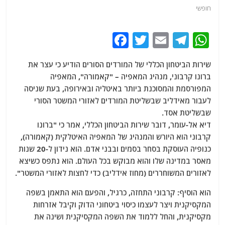
חופשי
F
T
E
T
W
a
w
m
el
h
שירות הביטחון הכללי של המורדים הסורים הודיע ​​כי עצר את
c
itt
ai
e
at
ברונו קרבוני, מנהיג המאפיה – "קאמורה", המאפיה
e
er
l
g
s
המפורסמת והמסוכנת ביותר באיטליה ובאירופה, בעת שניסה
b
ra
A
לעבור מאידליב שבשליטת המורדים לאזורי המשטר הסורי
שבשליטת אסד.
o
m
p
דיא אל-עומר, דובר שירות הביטחון הכללי, אמר כי "ברונו
o
p
קרבוני הוא היורש והמנהיג של המאפיה האיטלקית (קאמורה),
k
כנופיה העוסקת בסחר בסמים ובבני אדם. הוא נידון ל-20 שנות
מאסר במדינה שלו והוא מבוקש בכל העולם. הוא נתפס כשיצא
לאזורים המשוחררים (מחוז אידליב) כדי לחצות לאזורי המשטר".
הוא הוסיף: קרבוני התחזה, כרגיל, והפעם הוא התאמן בשפה
המקסיקנית ויצר לעצמו כיסוי ביטחוני הדוק וקיבל אזרחות
מקסיקנית, והחל ללמוד את השפה המקסיקנית ושינה את