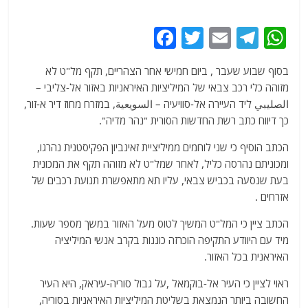
F
T
E
T
W
a
w
m
el
h
בסוף שבוע שעבר , ביום חמישי אחר הצהריים, תקף מל"ט לא
c
itt
ai
e
at
מזוהה כלי רכב צבאי של המיליציות האיראניות באזור אל-צליבי –
e
er
l
g
s
الصليبي ליד העיירה אל-סוויעיה – السويعية, במזרח מחוז דיר א-זור,
b
ra
A
כך דיווח כתב רשת החדשות הסורית "נהר מדיה".
o
m
p
הכתב הוסיף כי שני לוחמים ממיליציית זאינביון הפקיסטנית נהרגו,
o
p
ומכוניתם נהרסה כליל, לאחר שמל"ט לא מזוהה תקף את המכונית
בעת שנסעה בכביש צבאי, עליו תא מתאפשרת תנועת רכבים של
k
אזרחים .
הכתב ציין כי המל"ט המשיך לטוס מעל האזור במשך מספר שעות.
מיד עם היוודע התקיפה הוכרזה כוננות בקרב אנשי המיליציה
האיראנית בכל האזור.
ראוי לציין כי העיר אל-בוקמאל ,על גבול סוריה-עיראק, היא העיר
החשובה ביותר הנמצאת בשליטת המיליציות האיראניות בסוריה,