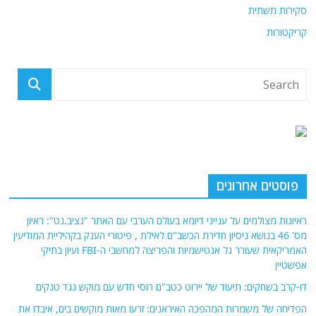
סקירות תשתית
קריקטורות
פוסטים אחרונים
ראיונות מצולמים על ענייני דיומא בעולם הערבי עם האתר "נציב.נט": ראיון
מס' 46 בנושא ניסיון חדירת הכשב"ם לאילת , פיטורי הענק בקהיליית המודיעין
האמריקאית שעורר גל אנטישמיות והפריצה למחשבי ה-FBI ועיון בתיקי
אפשטיין
דו-קרב בשחקים: תיעוד של יירוט כטב"ם רוסי חדש עם מוקש נגד טנקים
הפדיחה של משמרות המהפכה האיראנים: זרעו מאות מוקשים בים, איבדו את