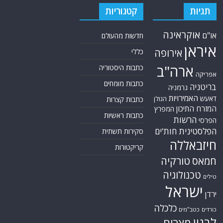
תגיות
קטגוריות
אוקראינה
או"ם
חדשות מהעולם
איראן
אירופה
כללי
ארה"ב
כתבות היסטוריה
אפריקה
כתבות מומחים
בריטניה
גרמניה
האמירויות
דאעש
הגולן
כתבות קצרות
המזרח התיכון
המפרץ
כתבות ראשיות
הרשות
הפרסי
הפלסטינית
חות'ים
סקירות תשתית
חיזבאללה
קריקטורות
טורקיה
חמאס
טכנולוגיה
טילים
ישראל
ירדן
כלכלה
כורדים
כטב"מים
לבנון
מצרים