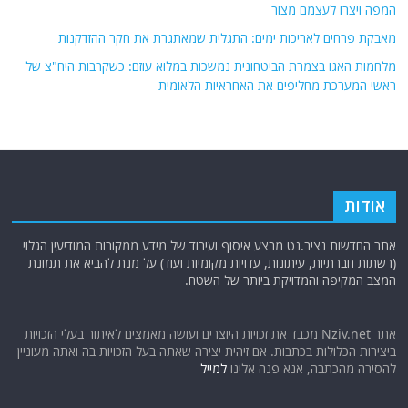
המפה ויצרו לעצמם מצור
מאבקת פרחים לאריכות ימים: התגלית שמאתגרת את חקר ההזדקנות
מלחמות האגו בצמרת הביטחונית נמשכות במלוא עוזם: כשקרבות היח"צ של
ראשי המערכת מחליפים את האחראיות הלאומית
אודות
אתר החדשות נציב.נט מבצע איסוף ועיבוד של מידע ממקורות המודיעין הגלוי
(רשתות חברתיות, עיתונות, עדויות מקומיות ועוד) על מנת להביא את תמונת
המצב המקיפה והמדויקת ביותר של השטח.
אתר Nziv.net מכבד את זכויות היוצרים ועושה מאמצים לאיתור בעלי הזכויות
ביצירות הכלולות בכתבות. אם זיהית יצירה שאתה בעל הזכויות בה ואתה מעוניין
להסירה מהכתבה, אנא פנה אלינו
למייל