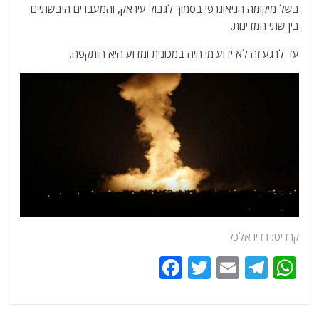
בשל מיקומה הגיאוגרפי בסמוך לגבול עיראק, והמעברים היבשתיים
בין שתי המדינות.
עד לרגע זה לא ידוע מי היה במכונית ומדוע היא הותקפה.
קרדיט: רדיו אלכל
F
T
E
T
W
a
w
m
el
h
c
itt
ai
e
at