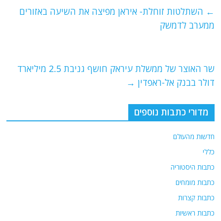
e
er
l
g
s
←
השתלטות זוחלת- איראן מפיצה את השיעה באזורים
b
ra
A
ממערב לדמשק
o
m
p
o
p
שר האוצר של ממשלת עיראק חושף גניבת 2.5 מיליארד
k
דולר בבנק אל-ראפדין
→
מדורי כתבות נוספים
חדשות מהעולם
כללי
כתבות היסטוריה
כתבות מומחים
כתבות קצרות
כתבות ראשיות