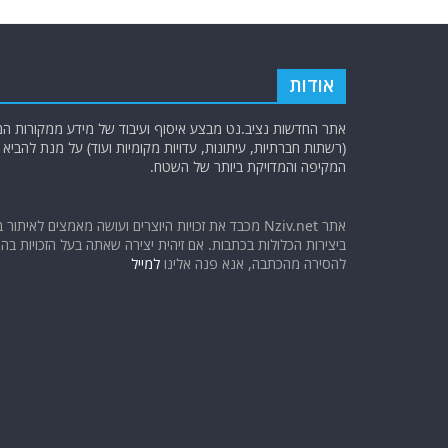
אודות
אתר החדשות נציב.נט מבצע איסוף ועיבוד של מידע ממקורות המוד
(רשתות חברתיות, עיתונות, עדויות מקומיות ועוד) על מנת להבי
המקיפה והמדויקת ביותר של השטח.
אתר Nziv.net מכבד את זכויות היוצרים ועושה מאמצים לאיתור 
ביצירות הכלולות בכתבות. אם זיהית יצירה שאתה בעל הזכויות בה ו
להסירה מהכתבה, אנא פנה אלינו
למייל