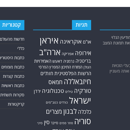
תגיות
קטגוריות
יעין הגלוי
איראן
חדשות מהעולם
אוקראינה
או"ם
א את תמונת המצב
כללי
ארה"ב
אירופה
אפריקה
כתבות היסטוריה
בריטניה
האמירויות
גרמניה
דאעש
בעלי הזכויות
המזרח התיכון
כתבות מומחים
המפרץ הפרסי
הגולן
אתה מעוניין
הרשות הפלסטינית
חות'ים
כתבות קצרות
חיזבאללה
חמאס
כתבות ראשיות
טורקיה
טכנולוגיה
ירדן
טילים
סקירות תשתית
ישראל
כורדים
כטב"מים
קריקטורות
לבנון
מצרים
כלכלה
סוריה
סין
סייבר
סיני
סחר סמים