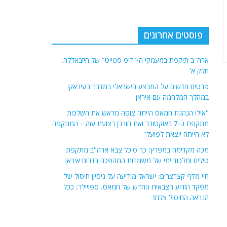
פוסטים אחרונים
ארה"ב תוקפת במעמקי ה-"דיפ סטייט" של חיזבאללה.
חלק א'
פרטים חדשים על המבצע הישראלי במדבר העיראקי
במהלך המלחמה עם איראן
"אילו הנהגת חמאס הייתה צופה מראש את השלכות
מתקפת ה-7 באוקטובר ואת חורבן רצועת עזה – המתקפה
לא הייתה יוצאת לפועל"
מכה מקדימה במפרץ: כך סיכל צבא ארה"ב מתקפת
טילים ומלכוד ימי של משמרות המהפכה בדרום איראן
חיי מדף קצרצרים: ישראל מודיעה על ניסיון חיסול של
מפקד הזרוע הצבאית החדש של חמאס. ספויילר: ככל
הנראה החיסול צלח!