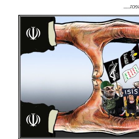
פכה…..