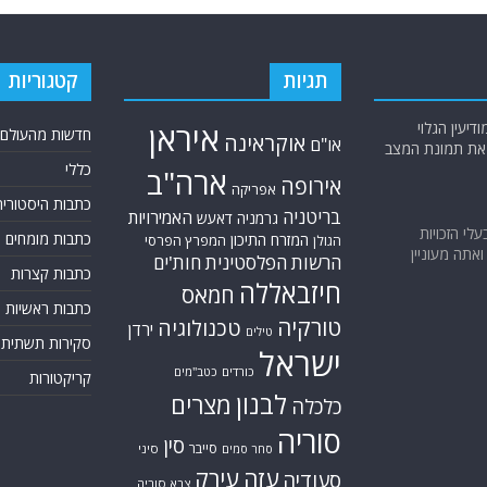
תגיות
קטגוריות
יעין הגלוי
איראן
חדשות מהעולם
אוקראינה
או"ם
א את תמונת המצב
כללי
ארה"ב
אירופה
אפריקה
כתבות היסטוריה
בריטניה
האמירויות
גרמניה
דאעש
בעלי הזכויות
כתבות מומחים
המזרח התיכון
המפרץ הפרסי
הגולן
אתה מעוניין
הרשות הפלסטינית
חות'ים
כתבות קצרות
חיזבאללה
חמאס
כתבות ראשיות
טורקיה
טכנולוגיה
ירדן
טילים
סקירות תשתית
ישראל
כורדים
כטב"מים
קריקטורות
לבנון
מצרים
כלכלה
סוריה
סין
סייבר
סיני
סחר סמים
עזה
עירק
סעודיה
צבא סוריה