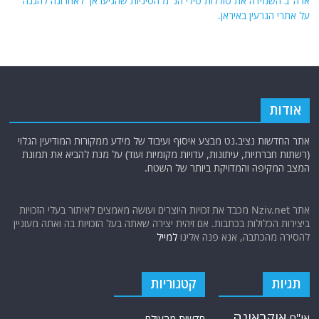
ארה"ב השמידה את סוללות טילי הנ"מ הסיניות שהגיעו אך לאחרונה להגנה
על אתרי הגרעין באיראן.
אודות
אתר החדשות נציב.נט מבצע איסוף ועיבוד של מידע ממקורות המודיעין הגלוי
(רשתות חברתיות, עיתונות, עדויות מקומיות ועוד) על מנת להביא את תמונת
המצב המקיפה והמדויקת ביותר של השטח.
אתר Nziv.net מכבד את זכויות היוצרים ועושה מאמצים לאיתור בעלי הזכויות
ביצירות הכלולות בכתבות. אם זיהית יצירה שאתה בעל הזכויות בה ואתה מעוניין
להסירה מהכתבה, אנא פנה אלינו
למייל
תגיות
קטגוריות
אוקראינה
או"ם
חדשות מהעולם