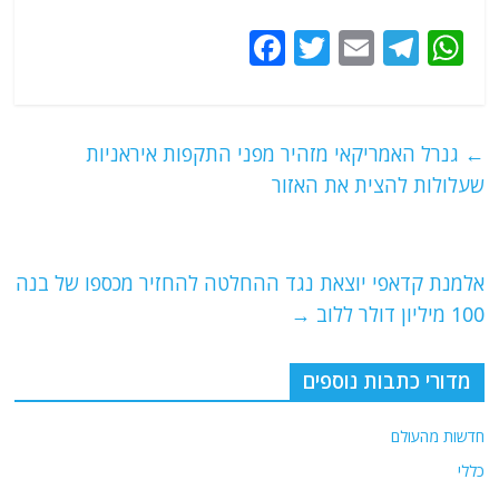
F
T
E
T
W
a
w
m
el
h
c
itt
ai
e
at
e
er
l
g
s
←
גנרל האמריקאי מזהיר מפני התקפות איראניות
b
ra
A
שעלולות להצית את האזור
o
m
p
o
p
אלמנת קדאפי יוצאת נגד ההחלטה להחזיר מכספו של בנה
k
100 מיליון דולר ללוב
→
מדורי כתבות נוספים
חדשות מהעולם
כללי