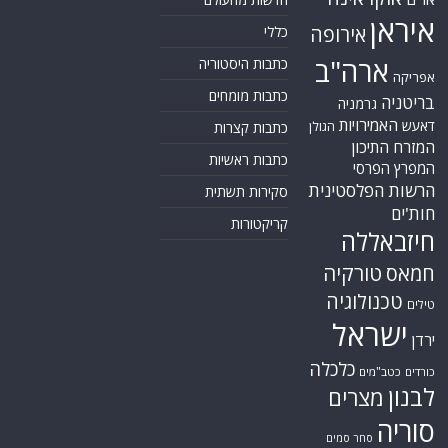
איראן
אירופה
כללי
ארה"ב
כתבות היסטוריה
אפריקה
כתבות מומחים
בריטניה
גרמניה
האמירויות
דאעש
הגולן
כתבות קצרות
המזרח התיכון
כתבות ראשיות
המפרץ הפרסי
הרשות הפלסטינית
סקירות תשתית
חות'ים
קריקטורות
חיזבאללה
טורקיה
חמאס
טכנולוגיה
טילים
ישראל
ירדן
כלכלה
כורדים
כטב"מים
לבנון
מצרים
סוריה
סחר סמים