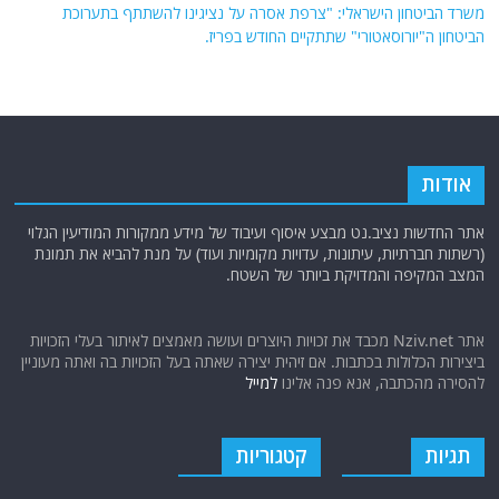
משרד הביטחון הישראלי: "צרפת אסרה על נציגינו להשתתף בתערוכת
הביטחון ה"יורוסאטורי" שתתקיים החודש בפריז.
אודות
אתר החדשות נציב.נט מבצע איסוף ועיבוד של מידע ממקורות המודיעין הגלוי
(רשתות חברתיות, עיתונות, עדויות מקומיות ועוד) על מנת להביא את תמונת
המצב המקיפה והמדויקת ביותר של השטח.
אתר Nziv.net מכבד את זכויות היוצרים ועושה מאמצים לאיתור בעלי הזכויות
ביצירות הכלולות בכתבות. אם זיהית יצירה שאתה בעל הזכויות בה ואתה מעוניין
להסירה מהכתבה, אנא פנה אלינו
למייל
תגיות
קטגוריות