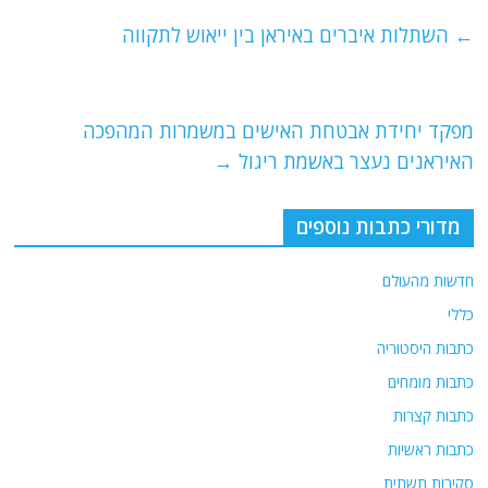
c
itt
ai
e
at
e
er
l
g
s
←
השתלות איברים באיראן בין ייאוש לתקווה
b
ra
A
o
m
p
o
p
מפקד יחידת אבטחת האישים במשמרות המהפכה
האיראנים נעצר באשמת ריגול
→
k
מדורי כתבות נוספים
חדשות מהעולם
כללי
כתבות היסטוריה
כתבות מומחים
כתבות קצרות
כתבות ראשיות
סקירות תשתית