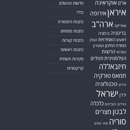
אוקראינה
או"ם
חדשות מהעולם
איראן
אירופה
כללי
ארה"ב
כתבות היסטוריה
אפריקה
כתבות מומחים
בריטניה
גרמניה
האמירויות
דאעש
הגולן
כתבות קצרות
המזרח התיכון
המפרץ
כתבות ראשיות
הרשות
הפרסי
הפלסטינית
חות'ים
סקירות תשתית
חיזבאללה
קריקטורות
טורקיה
חמאס
טכנולוגיה
טילים
ישראל
ירדן
כלכלה
כורדים
כטב"מים
לבנון
מצרים
סוריה
סחר סמים