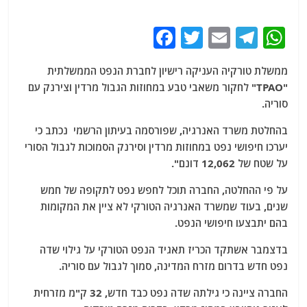
F
T
E
T
W
a
w
m
el
h
ממשלת טורקיה העניקה רישיון לחברת הנפט הממשלתית
c
itt
ai
e
at
"TPAO" לחקור משאבי טבע במחוזות הגבול מרדין וצירנק עם
e
er
l
g
s
סוריה.
b
ra
A
בהחלטת משרד האנרגיה, שפורסמה בעיתון הרשמי נכתב כי
o
m
p
יערכו חיפושי נפט במחוזות מרדין וסירנק הסמוכות לגבול הסורי
o
p
על שטח של 12,062 דונם".
k
על פי ההחלטה, החברה תוכל לחפש נפט לתקופה של חמש
שנים, בעוד שמשרד האנרגיה הטורקי לא ציין את המקומות
בהם יתבצעו חיפושי הנפט.
בדצמבר אשתקד הכריז תאגיד הנפט הטורקי על גילוי שדה
נפט חדש בדרום מזרח המדינה, סמוך לגבול עם סוריה.
החברה ציינה כי גילתה שדה נפט כבד חדש, 32 ק"מ מזרחית