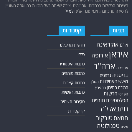
ביצירות הכלולות בכתבות. אם זיהית יצירה שאתה בעל הזכויות בה ואתה מעוניין
להסירה מהכתבה, אנא פנה אלינו
למייל
תגיות
קטגוריות
אוקראינה
או"ם
חדשות מהעולם
איראן
אירופה
כללי
ארה"ב
כתבות היסטוריה
אפריקה
כתבות מומחים
בריטניה
גרמניה
האמירויות
דאעש
הגולן
כתבות קצרות
המזרח התיכון
המפרץ
כתבות ראשיות
הרשות
הפרסי
הפלסטינית
חות'ים
סקירות תשתית
חיזבאללה
קריקטורות
טורקיה
חמאס
טכנולוגיה
טילים