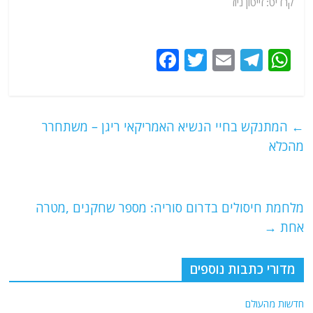
קרדיט: זייטון ניוז
F
T
E
T
W
a
w
m
el
h
c
itt
ai
e
at
e
er
l
g
s
←
המתנקש בחיי הנשיא האמריקאי ריגן – משתחרר
b
ra
A
מהכלא
o
m
p
o
p
מלחמת חיסולים בדרום סוריה: מספר שחקנים ,מטרה
k
אחת
→
מדורי כתבות נוספים
חדשות מהעולם