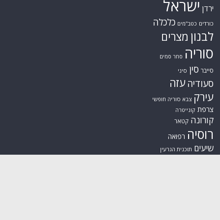
ישראל
ירדן
כלכלה
כורדים
כטב"מים
לבנון
מצרים
סוריה
סחר סמים
סין
סייבר
סיני
עזה
סעודיה
עירק
צבא סוריה חופשי
צרפת
קונייטרה
קורונה
קטאר
רוסיה
רפואה
שיעים
תוכנית הגרעין
תימן