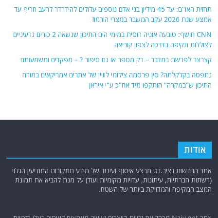
תחזית האו"ם: עד 45 מיליון בני אדם נוספים עלולים להידרדר לרעב חריף עד
אמצע שנת 2026 עקב המשבר במצרי הורמוז
CNN חושף: טובעה אוניה רוסית במימי הים התיכון שנשאה 2 כורים גרעיניים
לצוללות תקיפה בדרכה לצפון קוריאה
קצרצר לפרשת במדבר – רק מִספר או גם סיפור ? – מִפקדים ומשמעותם
נתפסה בקלקלתה? סין פרסמה צילומי לוויין של אתרים אמריקאים במזרח
התיכון ש"במקרה" הותקפו מיד אח"כ ע"י איראן
אודות
אתר החדשות נציב.נט מבצע איסוף ועיבוד של מידע ממקורות המודיעין הגלוי
(רשתות חברתיות, עיתונות, עדויות מקומיות ועוד) על מנת להביא את תמונת
המצב המקיפה והמדויקת ביותר של השטח.
אתר Nziv.net מכבד את זכויות היוצרים ועושה מאמצים לאיתור בעלי הזכויות