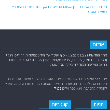
ריבונות תחת אש: התמרון האסטרטגי של עיראק ותגובת מדינות המפרץ
למשבר האזורי
אודות
אתר החדשות נציב.נט מבצע איסוף ועיבוד של מידע ממקורות המודיעין הגלוי
(רשתות חברתיות, עיתונות, עדויות מקומיות ועוד) על מנת להביא את תמונת
המצב המקיפה והמדויקת ביותר של השטח.
אתר Nziv.net מכבד את זכויות היוצרים ועושה מאמצים לאיתור בעלי הזכויות
ביצירות הכלולות בכתבות. אם זיהית יצירה שאתה בעל הזכויות בה ואתה מעוניין
להסירה מהכתבה, אנא פנה אלינו
למייל
תגיות
קטגוריות