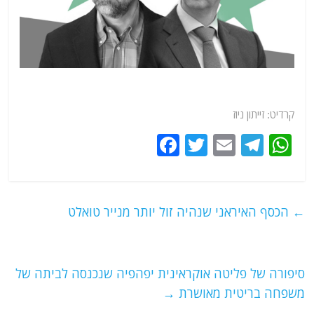
קרדיט: זייתון ניוז
F
T
E
T
W
a
w
m
el
h
c
itt
ai
e
at
e
er
l
g
s
←
הכסף האיראני שנהיה זול יותר מנייר טואלט
b
ra
A
o
m
p
o
p
סיפורה של פליטה אוקראינית יפהפיה שנכנסה לביתה של
משפחה בריטית מאושרת
→
k