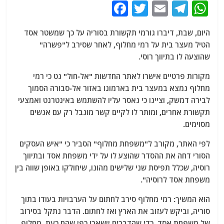
F
T
E
T
W
a
w
m
el
h
היום, שבת, דיברו גורמי תקשורת בסוריה על כך שמשטר אסד
c
itt
ai
e
at
הטיל מעצר בית על רמי מחלוף, לאחר שסירב ל"פשרה"
e
er
l
g
s
שהוצעה לו בתיווך רוסי.
b
ra
A
מקורות פרטיים אישרו לאתר החדשות "אל-חול" נט כי רמי
o
m
p
מחלוף נמצא במעצר בית בארמונו באזור אל-סבורה הסמוך
o
p
לבירה דמשק, וציינו כי נאסר עליו להשתמש באינטרנט ואמצעי
תקשורת אחרים, ומותר לו לקיים קשר מוגבל רק עם אנשים
k
מסוימים.
לפי האתר, מקורב ל"משפחת מחלוף" הסביר כי "איש העסקים
הסורי דחה את ההסדר שהוצע לו על ידי משפחת אסד ובתיווך
רוסיה, שכלל תפיסת שני שלישים מהונו, שיחולקו באופן שווה בין
משפחת אסד לרוסיה".
הוא המשיך: רמי מחלוף סירב לחתום על הערבויות בעודו בתוך
סוריה, וביקש לעזוב את הארץ ואז לחתום. הדבר נתקל בסירוב
של משפחת אסד, כדי שהדברים יישארו כפי שהם כעת, מחלוף