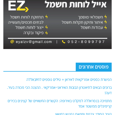
פוסטים אחרונים
הפשרת כספים אמריקאית לאיראן = טילים נוספים לחיזבאללה
ברוכים הבאים לתיאטרון הבובות האיראני-אמריקאי . ההצגה הכי מכורה בעיר.
דעה!
מתמיכה בנסראללה למקלט באירופה: הקשרים החשאיים של קצינים בכירים
קרימינלים ממשטר אסד
הציר הסודי: צרפת וחמאס נפגשו בחשאי