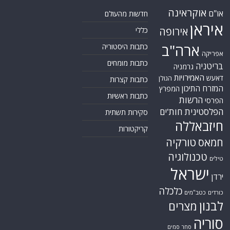
אוקראינה
או"ם
חדשות מהעולם
איראן
אירופה
כללי
ארה"ב
כתבות היסטוריה
אפריקה
כתבות מומחים
בריטניה
גרמניה
האמירויות
דאעש
הגולן
כתבות קצרות
המזרח התיכון
המפרץ
כתבות ראשיות
הרשות
הפרסי
הפלסטינית
חות'ים
סקירות תשתית
חיזבאללה
קריקטורות
טורקיה
חמאס
טכנולוגיה
טילים
ישראל
ירדן
כלכלה
כורדים
כטב"מים
לבנון
מצרים
סוריה
סחר סמים