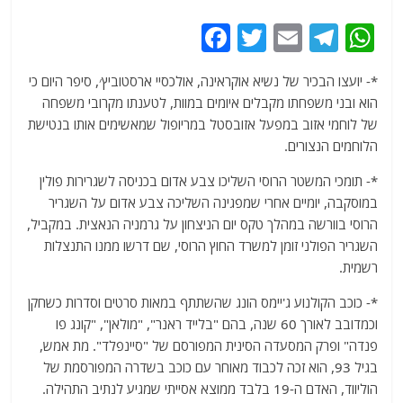
F
T
E
T
W
a
w
m
el
h
*- יועצו הבכיר של נשיא אוקראינה, אולכסיי ארסטוביץ׳, סיפר היום כי
c
itt
ai
e
at
הוא ובני משפחתו מקבלים איומים במוות, לטענתו מקרובי משפחה
e
er
l
g
s
של לוחמי אזוב במפעל אזובסטל במריופול שמאשימים אותו בנטישת
b
ra
A
הלוחמים הנצורים.
o
m
p
*- תומכי המשטר הרוסי השליכו צבע אדום בכניסה לשגרירות פולין
o
p
במוסקבה, יומיים אחרי שמפגינה השליכה צבע אדום על השגריר
הרוסי בוורשה במהלך טקס יום הניצחון על גרמניה הנאצית. במקביל,
k
השגריר הפולני זומן למשרד החוץ הרוסי, שם דרשו ממנו התנצלות
רשמית.
*- כוכב הקולנוע ג'יימס הונג שהשתתף במאות סרטים וסדרות כשחקן
וכמדובב לאורך 60 שנה, בהם "בלייד ראנר", "מולאן", "קונג פו
פנדה" ופרק המסעדה הסינית המפורסם של "סיינפלד". מת אמש,
בגיל 93, הוא זכה לכבוד מאוחר עם כוכב בשדרה המפורסמת של
הוליווד, האדם ה-19 בלבד ממוצא אסייתי שמגיע לנתיב התהילה.