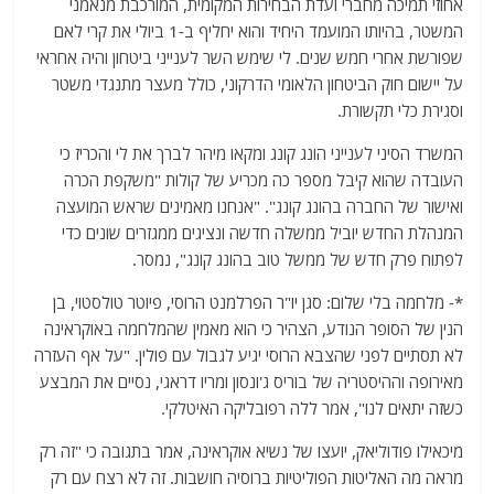
אחוזי תמיכה מחברי ועדת הבחירות המקומית, המורכבת מנאמני
המשטר, בהיותו המועמד היחיד והוא יחליף ב-1 ביולי את קרי לאם
שפורשת אחרי חמש שנים. לי שימש השר לענייני ביטחון והיה אחראי
על יישום חוק הביטחון הלאומי הדרקוני, כולל מעצר מתנגדי משטר
וסגירת כלי תקשורת.
המשרד הסיני לענייני הונג קונג ומקאו מיהר לברך את לי והכריז כי
העובדה שהוא קיבל מספר כה מכריע של קולות "משקפת הכרה
ואישור של החברה בהונג קונג". "אנחנו מאמינים שראש המועצה
המנהלת החדש יוביל ממשלה חדשה ונציגים ממגזרים שונים כדי
לפתוח פרק חדש של ממשל טוב בהונג קונג", נמסר.
*- מלחמה בלי שלום: סגן יו"ר הפרלמנט הרוסי, פיוטר טולסטוי, בן
הנין של הסופר הנודע, הצהיר כי הוא מאמין שהמלחמה באוקראינה
לא תסתיים לפני שהצבא הרוסי יגיע לגבול עם פולין. "על אף העזרה
מאירופה וההיסטריה של בוריס ג'ונסון ומריו דראגי, נסיים את המבצע
כשזה יתאים לנו", אמר ללה רפובליקה האיטלקי.
מיכאילו פודוליאק, יועצו של נשיא אוקראינה, אמר בתגובה כי "זה רק
מראה מה האליטות הפוליטיות ברוסיה חושבות. זה לא רצח עם רק