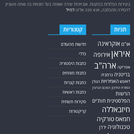
ביצירות הכלולות בכתבות. אם זיהית יצירה שאתה בעל הזכויות בה ואתה מעוניין
להסירה מהכתבה, אנא פנה אלינו
למייל
תגיות
קטגוריות
אוקראינה
או"ם
חדשות מהעולם
איראן
אירופה
כללי
ארה"ב
כתבות היסטוריה
אפריקה
כתבות מומחים
בריטניה
גרמניה
האמירויות
דאעש
הגולן
כתבות קצרות
המזרח התיכון
הסכם הגרעין
כתבות ראשיות
הרשות
הפלסטינית
חות'ים
סקירות תשתית
חיזבאללה
קריקטורות
חמאס
טורקיה
טכנולוגיה
ירדן