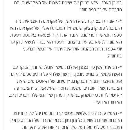
במובן האתני, אלא במובן של שייכות לאומית של האוקראינים. הם
מדברים על כך בפתיחות".
*- לאוניד קרבצ'וק, הנשיא הראשון של אוקראינה העצמאית, מת
היום בגיל 88. קרבצ'וק שימש יו"ר הסובייט העליון של אוקראינה מאז
1990, וכאשר הפרלמנט העביר את חוק העצמאות באוגוסט 1991,
הוא מונה לנשיא בפועל. בדצמבר 1991 הוא נבחר לנשיא וכיהן עד
יולי 1994. תחת הנהגתו, אוקראינה ויתרה על הנשק הגרעיני
בתחומה.
*- מנהיגת השין פיין בצפון אירלנד, מישל אוניל, שוחחה הבוקר עם
ראש הממשלה, בוריס ג'ונסון, ודרשה שילחץ על היוניוניסטים להקים
את המועצה המנהלת בהקדם. "הסירוב של ה-DUP מעניש את
הציבור, משאיר עובדים ומשפחות חסרי ישע", אמרה. "הציבור פה
לא יכול להיות כלי משחק במשחק הפחדן של הממשלה הבריטית עם
האיחוד האירופי".
*- נאט"ו עדכנה כי כשלושים מטוסי קרב ומטוסי ריגול של המדינות
החברות שוהים באוויר בכל זמן נתון בגבול המזרחי של הברית, כחלק
מתגבור הפעילות מאז הפלישה הרוסית לאוקראינה. "הערנות