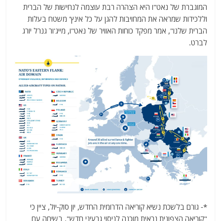
המוגברת של נאט"ו היא הצהרה רבת עוצמה לנחישות של הברית
וללכידות שמראה את המחויבות להגן על כל אינץ' משטח בעלות
הברית שלנו", אמר מפקד כוחות האוויר של נאט"ו, מייג'ור גנרל יורג
לברט.
*- גורם בלשכת נשיא קוריאה הדרומית החדש, יון סוק-יול, ציין כי
"קוריאה הצפונית נראית מוכנה לניסוי גרעיני חדש". בשיחה עם