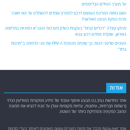
על מערך הטילים הבליסטיים
האם כוחות המרינס העושים דרכם למפרץ עומדים להשתלט על האי חארג'
מרכז הפקת הנפט האיראני?
מרוקו קיבלה "רגליים קרות" בעקבות כשלון מערכות ההגנ"א הסיניות במלחמה
באיראן. שוקלת מחדש רכש צבאי
העיניים שלפני הכוח: כך שינתה מהפכת ה-FPV את פני הלחימה ב"חרבות
ברזל"
אודות
אתר החדשות נציב.נט מבצע איסוף ועיבוד של מידע ממקורות המודיעין הגלוי
(רשתות חברתיות, עיתונות, עדויות מקומיות ועוד) על מנת להביא את תמונת
המצב המקיפה והמדויקת ביותר של השטח.
אתר Nziv.net מכבד את זכויות היוצרים ועושה מאמצים לאיתור בעלי הזכויות