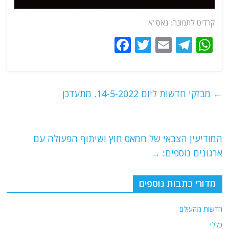
קרדיט לתמונה: נאס"א
F
T
E
T
W
a
w
m
el
h
c
itt
ai
e
at
e
er
l
g
s
←
מבזקי חדשות ליום 14-5-2022. מתעדכן
b
ra
A
o
m
p
o
p
המודיעין הצבאי של חמאס חוץ ושיתוף הפעולה עם
ארגונים נוספים:
→
k
מדורי כתבות נוספים
חדשות מהעולם
כללי