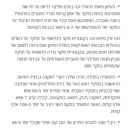
*- העיתון מיאמי הראלד זכה בפרס פוליצר לדיווח על חדשות
מתפרצות בזכות הסיקור של אסון קריסת מגדל המגורים בסרפסייד
בשנה שעברה. הוושינגטון פוסט קיבל את פרס השירות הציבורי על
הסיקור של ההתפרעויות של ה-6 בינואר בגבעת הקפיטול.
הניו יורק טיימס זכה בקטגוריית סיקור בינלאומי על תחקיר על כשלים
בפעילות הצבאית האמריקאית במזרח התיכון שגם גרמה למותם של
אזרחים חפים מפשע, ובקטגוריית סיקור בזירה הלאומית על תחקיר
שבחן מגמה מטרידה של מעצרים משטרתיים על עבירות תנועה
שהסתיימו במקרי מוות.
*- היסטוריה במנילה: מריה שילה "הוני" לאקונה נבחרה לאישה
הראשונה בתפקיד ראש העיר של בירת הפיליפינים אחרי שכיהנה
שתי קדנציות בתפקיד הסגנית. אחרי ספירת יותר מ-90 אחוז
מהקלפיות, לאקונה (57), רופאה במקצועה, קיבלה קרוב ל-498
אלף קולות, כאשר המועמד במקום השני ניצב על יותר מ-106 אלף
קולות.
*- ג'ון לי מונה למנהיג החדש של הונג קונג אחרי שקיבל יותר מ-96