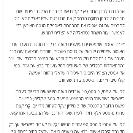
אבל גם בלבנון הרוב לא לוקחים את הדברים הללו ברצינות. שם
מבינים שלבנון רחוקה מלהפיק את הגז ובטח שחיזבאללה לא יכול
להבטיח את זה. אפילו את ההבטחה לאספקת הנפט מאיראן כדי
לאפשר ייצור חשמל נסראללה לא הצליח לממש.
*- זה הסכום שמפסידים הפועלים מעזה בכל יום מסגירת מעבר ארז
האיסור שמטילה ישראל על כניסת פועלים וסוחרים מרצועת עזה דרך
מעבר ארז גורם להם נזק כספי גדול ומרע את המצב הכלכלי שם. יו"ר
"ההתאחדות הכללית של האיגודים המקצועיים" ברצועת עזה, סמי
אל-עמסי, הצהיר היום כי האיסור הישראלי מהווה "ענישה
קולקטיבית" עבור כ-12,000 משפחות.
לפי אל-עמסי, כ-10,000 עובדים מעזה היו יוצאים מדי יום לעבוד
בישראל כשהשכר היומי הממוצע מגיע ל-300 שקלים; בחישוב
פשוט מדובר בהכנסה של 3 מיליון שקל לפחות מדי יום, קרי קצת
פחות מ-900 אלף דולר, לפי השער העדכני של המטבע האמריקאי.
לפי אל עמסי כ-90,000 עזתים הגישו בקשות לעבוד בישראל אך רק
מקצתם קיבלו אישור. ברצועה טוענים כי אם ישראל תתיר כניסת 30