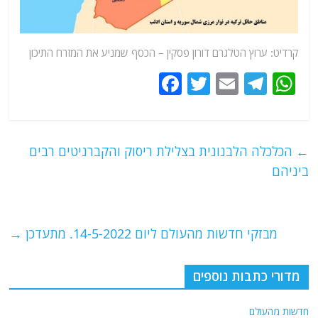
קרדיט:
ערוץ הטלגרם דורון פסקין – הכסף שמניע את המזרח התיכון
F
T
E
T
W
a
w
m
el
h
c
itt
ai
e
at
e
er
l
g
s
←
הכלכלה הלבנונית בצלילת ריסוק והקברניטים רבים
b
ra
A
ביניהם
o
m
p
o
p
מבזקי חדשות מהעולם ליום 14-5-2022. מתעדכן
→
k
מדורי כתבות נוספים
חדשות מהעולם