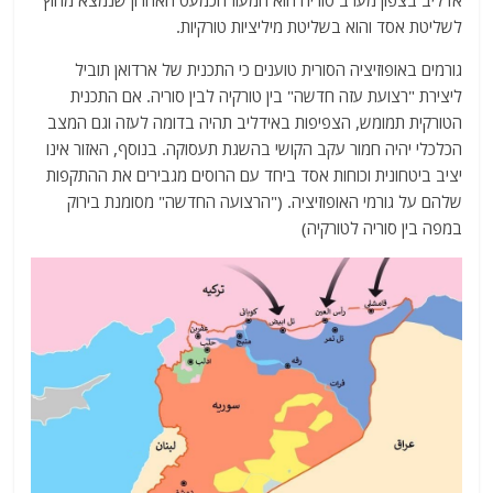
אדליב בצפון מערב סוריה הוא המעוז הכמעט האחרון שנמצא מחוץ
לשליטת אסד והוא בשליטת מיליציות טורקיות.
גורמים באופוזיציה הסורית טוענים כי התכנית של ארדואן תוביל
ליצירת "רצועת עזה חדשה" בין טורקיה לבין סוריה. אם התכנית
הטורקית תמומש, הצפיפות באידליב תהיה בדומה לעזה וגם המצב
הכלכלי יהיה חמור עקב הקושי בהשגת תעסוקה. בנוסף, האזור אינו
יציב ביטחונית וכוחות אסד ביחד עם הרוסים מגבירים את ההתקפות
שלהם על גורמי האופוזיציה. ("הרצועה החדשה" מסומנת בירוק
במפה בין סוריה לטורקיה)