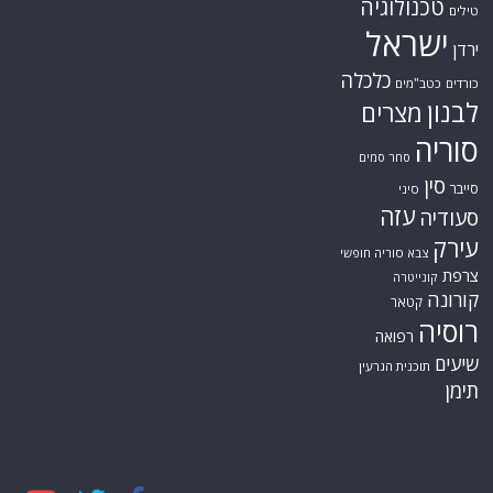
טכנולוגיה
טילים
ישראל
ירדן
כלכלה
כורדים
כטב"מים
לבנון
מצרים
סוריה
סחר סמים
סין
סייבר
סיני
עזה
סעודיה
עירק
צבא סוריה חופשי
צרפת
קונייטרה
קורונה
קטאר
רוסיה
רפואה
שיעים
תוכנית הגרעין
תימן