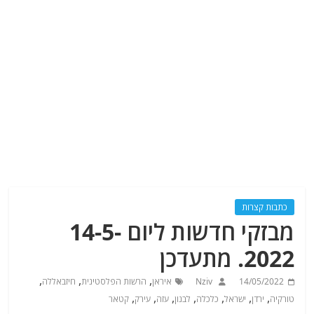
כתבות קצרות
מבזקי חדשות ליום 14-5-
2022. מתעדכן
,
,
,
14/05/2022
Nziv
איראן
הרשות הפלסטינית
חיזבאללה
,
,
,
,
,
,
,
טורקיה
ירדן
ישראל
כלכלה
לבנון
עזה
עירק
קטאר