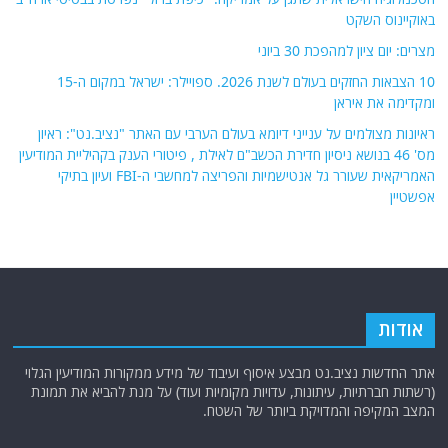
באוקיינוס השקט
מצרים: יום ציון למהפכת 30 ביוני
10 הצבאות החזקים בעולם לשנת 2026. ספויילר: ישראל במקום ה-15
ומקדימה את איראן
ראיונות מצולמים על ענייני דיומא בעולם הערבי עם האתר "נציב.נט": ראיון
מס' 46 בנושא ניסיון חדירת הכשב"ם לאילת , פיטורי הענק בקהיליית המודיעין
האמריקאית שעורר גל אנטישמיות והפריצה למחשבי ה-FBI ועיון בתיקי
אפשטיין
אודות
אתר החדשות נציב.נט מבצע איסוף ועיבוד של מידע ממקורות המודיעין הגלוי
(רשתות חברתיות, עיתונות, עדויות מקומיות ועוד) על מנת להביא את תמונת
המצב המקיפה והמדויקת ביותר של השטח.