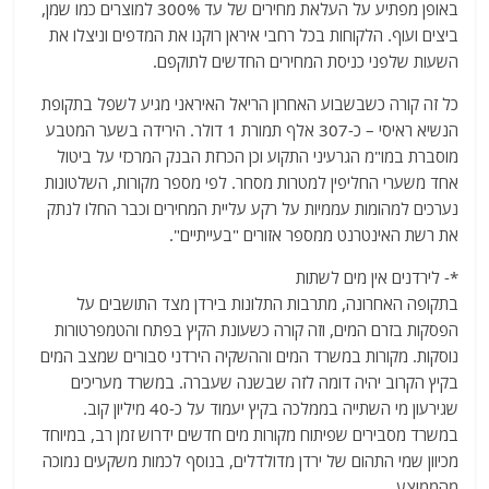
באופן מפתיע על העלאת מחירים של עד 300% למוצרים כמו שמן,
ביצים ועוף. הלקוחות בכל רחבי איראן רוקנו את המדפים וניצלו את
השעות שלפני כניסת המחירים החדשים לתוקפם.
כל זה קורה כשבשבוע האחרון הריאל האיראני מגיע לשפל בתקופת
הנשיא ראיסי – כ-307 אלף תמורת 1 דולר. הירידה בשער המטבע
מוסברת במו"מ הגרעיני התקוע וכן הכרזת הבנק המרכזי על ביטול
אחד משערי החליפין למטרות מסחר. לפי מספר מקורות, השלטונות
נערכים למהומות עממיות על רקע עליית המחירים וכבר החלו לנתק
את רשת האינטרנט ממספר אזורים "בעייתיים".
*- לירדנים אין מים לשתות
בתקופה האחרונה, מתרבות התלונות בירדן מצד התושבים על
הפסקות בזרם המים, וזה קורה כשעונת הקיץ בפתח והטמפרטורות
נוסקות. מקורות במשרד המים וההשקיה הירדני סבורים שמצב המים
בקיץ הקרוב יהיה דומה לזה שבשנה שעברה. במשרד מעריכים
שגירעון מי השתייה בממלכה בקיץ יעמוד על כ-40 מיליון קוב.
במשרד מסבירים שפיתוח מקורות מים חדשים ידרוש זמן רב, במיוחד
מכיוון שמי התהום של ירדן מדולדלים, בנוסף לכמות משקעים נמוכה
מהממוצע.