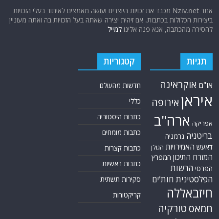
אתר Nziv.net מכבד את זכויות היוצרים ועושה מאמצים לאיתור בעלי הזכויות
ביצירות הכלולות בכתבות. אם זיהית יצירה שאתה בעל הזכויות בה ואתה מעוניין
להסירה מהכתבה, אנא פנה אלינו
למייל
תגיות
קטגוריות
אוקראינה
או"ם
חדשות מהעולם
איראן
אירופה
כללי
ארה"ב
כתבות היסטוריה
אפריקה
כתבות מומחים
בריטניה
גרמניה
האמירויות
דאעש
הגולן
כתבות קצרות
המזרח התיכון
המפרץ
כתבות ראשיות
הרשות
הפרסי
הפלסטינית
חות'ים
סקירות תשתית
חיזבאללה
קריקטורות
טורקיה
חמאס