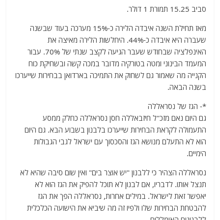
סביב 15.25 תמורת 1 דולר.
מאז תחילת השנה איבדה הלירה כ-15% מערכה בעוד שבשנה
שעברה היא איבדה כ-44%. היחלשות הלירה מאיצה את
האינפלציה שבחודש שעבר הגיעה לקצב שנתי של 70%. עבור
המעמד הבינוני ומטה בטורקיה מדובר במכה קשה ובשחיקת כוח
הקנייה מה שאמור גם לשחוק את התמיכה בארדואן בבחירות שייערכו
בשנה הבאה.
*- הגז של נסראללה
גם היום נאם מזכ"ל חיזבאללה חסן נסראללה כחלק ממסע
התעמולה לקראת הבחירות שייערכו בלבנון בשבוע הבא. גם היום
הוא לא התעלם מנושא הגז והסכסוך עם ישראל לגבי הגבולות
הימיים.
נסראללה הצהיר כי ללבנון "יש אוצר בים" ואין שום סיבה שהיא לא
תנצל אותו. לדבריו, אם לבנון לא תוכל להפיק את הגז הוא לא
יאפשר זאת לישראל. במילים אחרות, נסראללה הפך את הגז
להבטחת הבחירות שלו ולפיו זה מה שיביא את הישועה הכלכלית
ללבנונים האומללים.