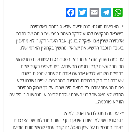
F
T
E
T
W
a
w
m
el
h
*- הצביעות חוגגת: הנה ידיעה שלא פורסמה באלג'זירה
c
itt
ai
e
at
בישראל מבקשים להגיע לחקר האמת בפרשיית מותה של כתבת
e
er
l
g
s
אלג'זירה שירין אבו עאקלה בג'נין. אבל הערוץ הקטרי לא מתעניין
b
ra
A
בעובדות וכבר הרשיע את ישראל וממשיך בקמפיין הארסי שלו.
o
m
p
עד כמה הערוץ הזה לא מתנהל בסטנדרטים עיתונאיים כמו שהוא
o
p
מתיימר לעשות קבלו דוגמה מהשבוע. בית משפט בקטר שלח
בתחילת השבוע לכלא ארבעה אזרחים לאחר שהפגינו בשנה
k
שעברה נגד חוק הבחירות במדינה המפרצית. שניים נשלחו ללא
פחות ממאסר עולם. כל חטאם היה שמחו על כך שחוק הבחירות
החדש לא מאפשר לבני השבט שלהם להצביע. תנחשו היכן הידיעה
הזו לא פורסמה….
*- על מה התנפלו האיראנים ולמה?
בסרטונים שצולמו היום באיראן ניתן לראות התנפלות של הצרכנים
באחד המרכולים על שמן מאכל. זה קורה אחרי שהשלטונות הודיעו