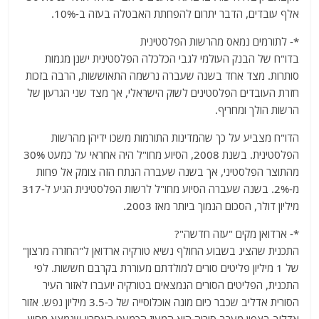
אלף עובדים, הדבר יתרום להפחתת האבטלה בעזה ב-10%.
*- לתורמים נמאס מהרשות הפלסטינית
בדו"ח של הבנק העולמי לגבי הכלכלה הפלסטינית ישנן מגמות
סותרות. מצד אחד בשנה שעברה נרשמה התאוששות, הרבה בזכות
חזרת העובדים הפלסטינים לשוק הישראלי, אך מצד שני הגרעון של
הרשות הולך ומחריף.
הדו"ח מצביע על כך שהמדינות התורמות משכו ידיהן מהרשות
הפלסטינית. בשנת 2008, הסיוע מחו"ל היה אחראי על כמעט 30%
מהתוצר הפלסטיני, אך בשנה שעברה הנתח הזה צומק אל פחות
מ-2%. בשנה שעברה הסיוע מחו"ל לרשות הפלסטינית הגיע ל-317
מיליון דולר, הסכום הנמוך ביותר מאז 2003.
*- ארדואן מקים "עזה חדשה"?
התכנית שהציג בשבוע החולף נשיא טורקיה ארדואן ל"החזרה מרצון"
של 1 מיליון פליטים סורים למולדתם מעוררת בקרבם חששות. לפי
התכנית, הפליטים הסורים הנמצאים בטורקיה יועברו לאזור העיר
הסורית אדליב שכבר כיום מונה אוכלוסייה של כ-3.5 מיליון נפש. אזור