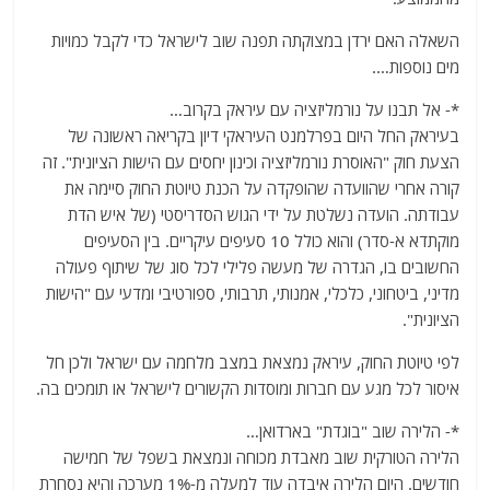
השאלה האם ירדן במצוקתה תפנה שוב לישראל כדי לקבל כמויות
מים נוספות….
*- אל תבנו על נורמליזציה עם עיראק בקרוב…
בעיראק החל היום בפרלמנט העיראקי דיון בקריאה ראשונה של
הצעת חוק "האוסרת נורמליזציה וכינון יחסים עם הישות הציונית". זה
קורה אחרי שהוועדה שהופקדה על הכנת טיוטת החוק סיימה את
עבודתה. הועדה נשלטת על ידי הגוש הסדריסטי (של איש הדת
מוקתדא א-סדר) והוא כולל 10 סעיפים עיקריים. בין הסעיפים
החשובים בו, הגדרה של מעשה פלילי לכל סוג של שיתוף פעולה
מדיני, ביטחוני, כלכלי, אמנותי, תרבותי, ספורטיבי ומדעי עם "הישות
הציונית".
לפי טיוטת החוק, עיראק נמצאת במצב מלחמה עם ישראל ולכן חל
איסור לכל מגע עם חברות ומוסדות הקשורים לישראל או תומכים בה.
*- הלירה שוב "בוגדת" בארדואן…
הלירה הטורקית שוב מאבדת מכוחה ונמצאת בשפל של חמישה
חודשים. היום הלירה איבדה עוד למעלה מ-1% מערכה והיא נסחרת