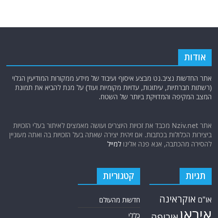
אודות
אתר החדשות נציב.נט מבצע איסוף ועיבוד של מידע ממקורות המודיעין הגלוי
(רשתות חברתיות, עיתונות, עדויות מקומיות ועוד) על מנת להביא את תמונת
המצב המקיפה והמדויקת ביותר של השטח.
אתר Nziv.net מכבד את זכויות היוצרים ועושה מאמצים לאיתור בעלי הזכויות
ביצירות הכלולות בכתבות. אם זיהית יצירה שאתה בעל הזכויות בה ואתה מעוניין
להסירה מהכתבה, אנא פנה אלינו
למייל
תגיות
קטגוריות
אוקראינה
או"ם
חדשות מהעולם
איראן
אירופה
כללי