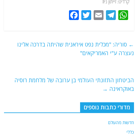
קרדיט: זייתון ניוז
F
T
E
T
W
a
w
m
el
h
c
itt
ai
e
at
e
er
l
g
s
←
סוריה: "מכלית נפט איראנית שהיתה בדרכה אלינו
b
ra
A
נעצרה ע"י האמריקאים"
o
m
p
o
p
הביטחון התזונתי העולמי בן ערובה של מלחמת רוסיה
k
באוקראינה
→
מדורי כתבות נוספים
חדשות מהעולם
כללי