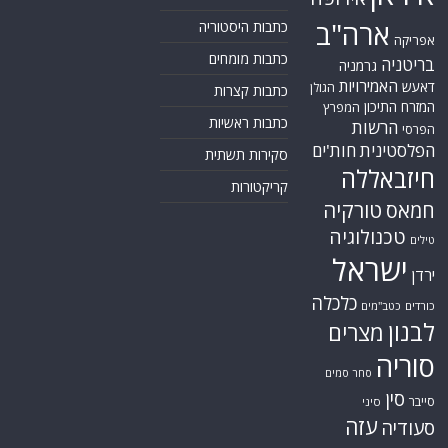
ארה"ב
כתבות היסטוריה
אפריקה
כתבות מומחים
בריטניה
גרמניה
האמירויות
דאעש
הגולן
כתבות קצרות
המזרח התיכון
המפרץ
כתבות ראשיות
הרשות
הפרסי
הפלסטינית
חות'ים
סקירות תשתית
חיזבאללה
קריקטורות
טורקיה
חמאס
טכנולוגיה
טילים
ישראל
ירדן
כלכלה
כורדים
כטב"מים
לבנון
מצרים
סוריה
סחר סמים
סין
סייבר
סיני
עזה
סעודיה