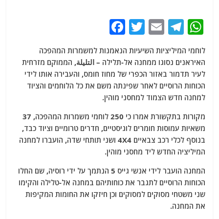
F
T
E
T
W
a
w
m
el
h
לוחמי המיליציות השיעיות הנאמנות למשמרות המהפכה
c
itt
ai
e
at
האיראנים נסוגו ממחנה אל-תלילה – التليلة, הממוקם מזרחית
e
er
l
g
s
לעיר תדמור באזור הכפרי של מחוז חומס, והעבירה אותו לידי
b
ra
A
הכוחות הרוסיים לאחר שפינתה משם את כל הלוחמים והציוד
למחנה חדש הצמוד למחסני מוהין.
o
m
p
o
p
מקורות בתקשורת אמרו כי 250 לוחמי משמרות המהפכה, 37
משאיות עמוסות חומרים לוגיסטיים, חדרים טרומיים וציוד כבד,
k
בנוסף לכלי רכב צבאיים 4X4 ושני תותחי שדה, הועברו למחנה
המיליציה החדש ליד מחסני מוהין.
המחנה הועבר לידי אנשי גייס 5 הנתמך על ידי רוסיה, שם החלו
הכוחות הרוסיים לתגבר את כוחותיהם במחנה אל-טלילה והקימו
שני משטחי מסוקים למסוקים וכן חיזקו את החומות המקיפות
את המחנה.