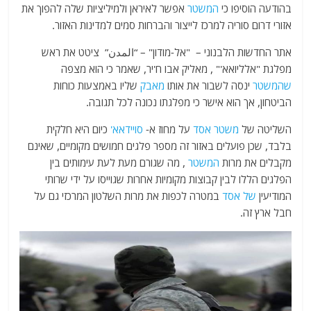
בהודעה הוסיפו כי
המשטר
אפשר לאיראן ולמיליציות שלה להפוך את
אזורי דרום סוריה למרכז לייצור והברחות סמים למדינות האזור.
אתר החדשות הלבנוני – "אל-מודון" – “المدن” ציטט את ראש
מפלגת "אלליואא'" , מאליק אבו ח'יר, שאמר כי הוא מצפה
שהמשטר
ינסה לשבור את אותו
מאבק
שליו באמצעות כוחות
הביטחון, אך הוא אישר כי מפלגתו נכונה לכל תגובה.
השליטה של
​​משטר
אסד
על מחוז א-
סויידאא'
כיום היא חלקית
בלבד, שכן פועלים באזור זה מספר פלגים חמושים מקומיים, שאינם
מקבלים את מרות
המשטר
, מה שגורם מעת לעת עימותים בין
הפלגים הללו לבין קבוצות מקומיות אחרות שגוייסו על ידי שרותי
המודיעין
של אסד
במטרה לכפות את מרות השלטון המרכזי גם על
חבל ארץ זה.