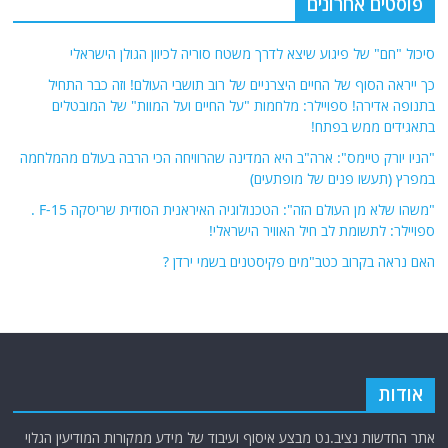
פוסטים אחרונים
סיכול "חם" של פיגוע שיצא לדרך משטח סוריה לכיוון הגולן הישראלי
כך ייראה הסוף של החיים היצרניים של רוב תושבי העולם! וזה כבר התחיל
בתנופה אדירה! ספויילר: מלחמות "על החיים ועל המוות" של המובטלים
בתאגידים ממש בפתח!
"הניו יורק טיימס": ארה"ב היא המדינה שהרוויחה הכי הרבה בעולם מהמלחמה
במפרץ (תעשו פנים של מופתעים)
"משהו שלא מן העולם הזה": הטכנולוגיה האיראנית הסודית שריסקה F-15 .
ספויילר: לתשומת לב חיל האוויר הישראלי!
האם נראה בקרוב כטב"מים פקיסטנים בשמי ירדן ?
אודות
אתר החדשות נציב.נט מבצע איסוף ועיבוד של מידע ממקורות המודיעין הגלוי