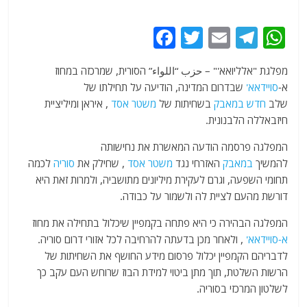
F
T
E
T
W
a
w
m
el
h
מפלגת "אלליואא'" – حزب “اللواء” הסורית, שמרכזה במחוז
c
itt
ai
e
at
א-
סויידאא'
שבדרום המדינה, הודיעה על תחילתו של
e
er
l
g
s
שלב
חדש
במאבק
בשחיתות של
משטר
אסד
, איראן ומיליציית
b
ra
A
חיזבאללה הלבנונית.
o
m
p
המפלגה פרסמה הודעה המאשרת את נחישותה
o
p
להמשיך
במאבק
האזרחי נגד
משטר
אסד
, שחילק את
סוריה
לכמה
תחומי השפעה, וגרם לעקירת מיליונים מתושביה, ולמרות זאת היא
k
דורשת מהעם לציית לה ולשמור על כבודה.
המפלגה הבהירה כי היא פתחה בקמפיין שיכלול בתחילה את מחוז
א-סויידאא'
, ולאחר מכן בדעתה להרחיבה לכל אזורי דרום סוריה.
לדבריהם הקמפיין יכלול פרסום מידע החושף את השחיתות של
הרשות השלטת, תוך מתן ביטוי למידת הבוז שרוחש העם עקב כך
לשלטון המרכזי בסוריה.