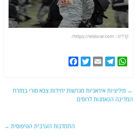
קרדיט : https://eldorar.com/
F
T
E
T
W
a
w
m
el
h
c
itt
ai
e
at
e
er
l
g
s
←
מיליציות איראניות מגרשות יחידות צבא סורי במזרח
b
ra
A
המדינה הנאמנות לרוסים
o
m
p
o
p
החמדנות הערבית הטיפוסית
→
k