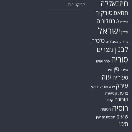
חיזבאללה
קריקטורות
טורקיה
חמאס
טכנולוגיה
טילים
ישראל
ירדן
כלכלה
כורדים
כטב"מים
לבנון
מצרים
סוריה
סחר סמים
סין
סייבר
סיני
עזה
סעודיה
עירק
צבא סוריה חופשי
צרפת
קונייטרה
קורונה
קטאר
רוסיה
רפואה
שיעים
תוכנית הגרעין
תימן