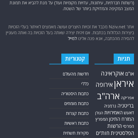
(רשתות חברתיות, עיתונות, עדויות מקומיות ועוד) על מנת להביא את תמונת
המצב המקיפה והמדויקת ביותר של השטח.
אתר Nziv.net מכבד את זכויות היוצרים ועושה מאמצים לאיתור בעלי הזכויות
ביצירות הכלולות בכתבות. אם זיהית יצירה שאתה בעל הזכויות בה ואתה מעוניין
להסירה מהכתבה, אנא פנה אלינו
למייל
תגיות
קטגוריות
אוקראינה
או"ם
חדשות מהעולם
איראן
אירופה
כללי
ארה"ב
כתבות היסטוריה
אפריקה
כתבות מומחים
בריטניה
גרמניה
האמירויות
דאעש
הגולן
כתבות קצרות
המזרח התיכון
המפרץ
כתבות ראשיות
הרשות
הפרסי
הפלסטינית
חות'ים
סקירות תשתית