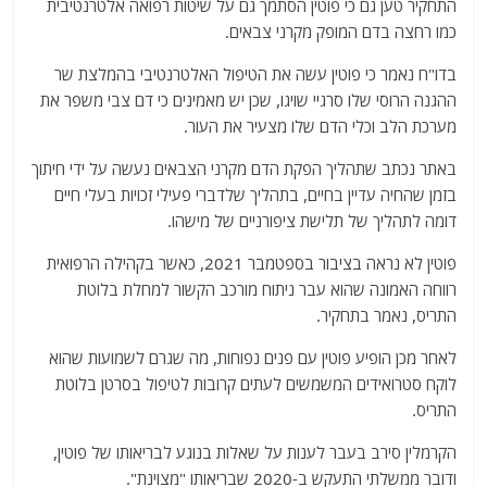
התחקיר טען גם כי פוטין הסתמך גם על שיטות רפואה אלטרנטיבית
כמו רחצה בדם המופק מקרני צבאים.
בדו"ח נאמר כי פוטין עשה את הטיפול האלטרנטיבי בהמלצת שר
ההגנה הרוסי שלו סרגיי שויגו, שכן יש מאמינים כי דם צבי משפר את
מערכת הלב וכלי הדם שלו מצעיר את העור.
באתר נכתב שתהליך הפקת הדם מקרני הצבאים נעשה על ידי חיתוך
בזמן שהחיה עדיין בחיים, בתהליך שלדברי פעילי זכויות בעלי חיים
דומה לתהליך של תלישת ציפורניים של מישהו.
פוטין לא נראה בציבור בספטמבר 2021, כאשר בקהילה הרפואית
רווחה האמונה שהוא עבר ניתוח מורכב הקשור למחלת בלוטת
התריס, נאמר בתחקיר.
לאחר מכן הופיע פוטין עם פנים נפוחות, מה שגרם לשמועות שהוא
לוקח סטרואידים המשמשים לעתים קרובות לטיפול בסרטן בלוטת
התריס.
הקרמלין סירב בעבר לענות על שאלות בנוגע לבריאותו של פוטין,
ודובר ממשלתי התעקש ב-2020 שבריאותו "מצוינת".