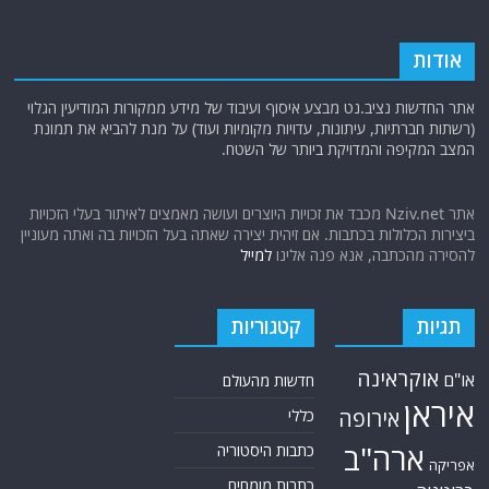
אודות
אתר החדשות נציב.נט מבצע איסוף ועיבוד של מידע ממקורות המודיעין הגלוי
(רשתות חברתיות, עיתונות, עדויות מקומיות ועוד) על מנת להביא את תמונת
המצב המקיפה והמדויקת ביותר של השטח.
אתר Nziv.net מכבד את זכויות היוצרים ועושה מאמצים לאיתור בעלי הזכויות
ביצירות הכלולות בכתבות. אם זיהית יצירה שאתה בעל הזכויות בה ואתה מעוניין
להסירה מהכתבה, אנא פנה אלינו
למייל
תגיות
קטגוריות
אוקראינה
או"ם
חדשות מהעולם
איראן
אירופה
כללי
ארה"ב
כתבות היסטוריה
אפריקה
כתבות מומחים