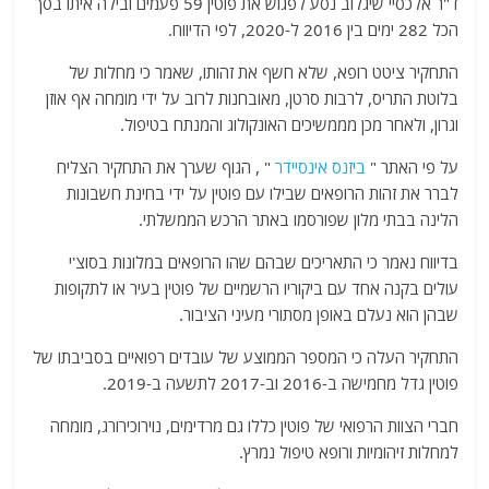
ד"ר אלכסיי שיגלוב נסע לפגוש את פוטין 59 פעמים ובילה איתו בסך
הכל 282 ימים בין 2016 ל-2020, לפי הדיווח.
התחקיר ציטט רופא, שלא חשף את זהותו, שאמר כי מחלות של
בלוטת התריס, לרבות סרטן, מאובחנות לרוב על ידי מומחה אף אוזן
וגרון, ולאחר מכן מממשיכים האונקולוג והמנתח בטיפול.
על פי האתר "
ביזנס אינסיידר
" , הגוף שערך את התחקיר הצליח
לברר את זהות הרופאים שבילו עם פוטין על ידי בחינת חשבונות
הלינה בבתי מלון שפורסמו באתר הרכש הממשלתי.
בדיווח נאמר כי התאריכים שבהם שהו הרופאים במלונות בסוצ'י
עולים בקנה אחד עם ביקוריו הרשמיים של פוטין בעיר או לתקופות
שבהן הוא נעלם באופן מסתורי מעיני הציבור.
התחקיר העלה כי המספר הממוצע של עובדים רפואיים בסביבתו של
פוטין גדל מחמישה ב-2016 וב-2017 לתשעה ב-2019.
חברי הצוות הרפואי של פוטין כללו גם מרדימים, נוירוכירורג, מומחה
למחלות זיהומיות ורופא טיפול נמרץ.