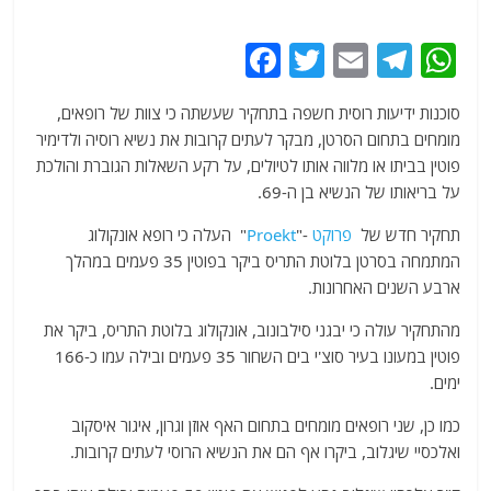
F
T
E
T
W
a
w
m
el
h
סוכנות ידיעות רוסית חשפה בתחקיר שעשתה כי צוות של רופאים,
c
itt
ai
e
at
מומחים בתחום הסרטן, מבקר לעתים קרובות את נשיא רוסיה ולדימיר
e
er
l
g
s
פוטין בביתו או מלווה אותו לטיולים, על רקע השאלות הגוברת והולכת
b
ra
A
על בריאותו של הנשיא בן ה-69.
o
m
p
תחקיר חדש של
פרוקט
-"
Proekt
" העלה כי רופא אונקולוג
o
p
המתמחה בסרטן בלוטת התריס ביקר בפוטין 35 פעמים במהלך
ארבע השנים האחרונות.
k
מהתחקיר עולה כי יבגני סילבונוב, אונקולוג בלוטת התריס, ביקר את
פוטין במעונו בעיר סוצ'י בים השחור 35 פעמים ובילה עמו כ-166
ימים.
כמו כן, שני רופאים מומחים בתחום האף אוזן וגרון, איגור איסקוב
ואלכסיי שיגלוב, ביקרו אף הם את הנשיא הרוסי לעתים קרובות.