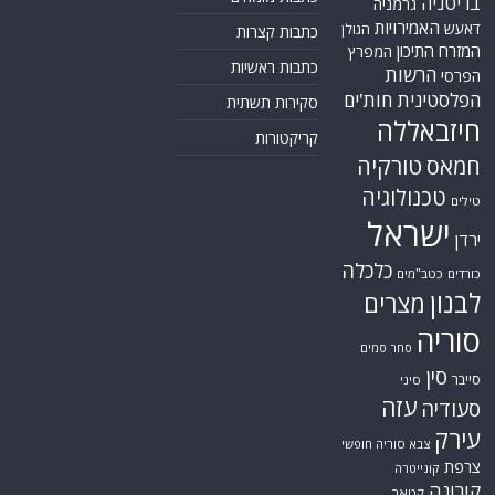
בריטניה
גרמניה
האמירויות
דאעש
הגולן
כתבות קצרות
המזרח התיכון
המפרץ
כתבות ראשיות
הרשות
הפרסי
הפלסטינית
חות'ים
סקירות תשתית
חיזבאללה
קריקטורות
טורקיה
חמאס
טכנולוגיה
טילים
ישראל
ירדן
כלכלה
כורדים
כטב"מים
לבנון
מצרים
סוריה
סחר סמים
סין
סייבר
סיני
עזה
סעודיה
עירק
צבא סוריה חופשי
צרפת
קונייטרה
קורונה
קטאר