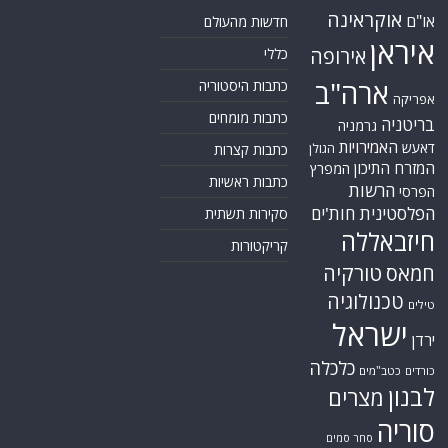
אוקראינה
או"ם
חדשות מהעולם
איראן
אירופה
כללי
ארה"ב
כתבות היסטוריה
אפריקה
כתבות מומחים
בריטניה
גרמניה
האמירויות
דאעש
הגולן
כתבות קצרות
המזרח התיכון
המפרץ
כתבות ראשיות
הרשות
הפרסי
הפלסטינית
חות'ים
סקירות תשתית
חיזבאללה
קריקטורות
טורקיה
חמאס
טכנולוגיה
טילים
ישראל
ירדן
כלכלה
כורדים
כטב"מים
לבנון
מצרים
סוריה
סחר סמים