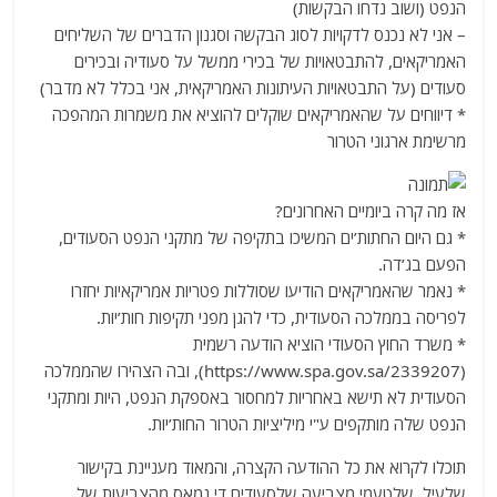
הנפט (ושוב נדחו הבקשות)
– אני לא נכנס לדקויות לסוג הבקשה וסגנון הדברים של השליחים
האמריקאים, להתבטאויות של בכירי ממשל על סעודיה ובכירים
סעודים (על התבטאויות העיתונות האמריקאית, אני בכלל לא מדבר)
* דיווחים על שהאמריקאים שוקלים להוציא את משמרות המהפכה
מרשימת ארגוני הטרור
אז מה קרה ביומיים האחרונים?
* גם היום החתות’ים המשיכו בתקיפה של מתקני הנפט הסעודים,
הפעם בג’דה.
* נאמר שהאמריקאים הודיעו שסוללות פטריות אמריקאיות יחזרו
לפריסה בממלכה הסעודית, כדי להגן מפני תקיפות חות’יות.
* משרד החוץ הסעודי הוציא הודעה רשמית
(https://www.spa.gov.sa/2339207), ובה הצהירו שהממלכה
הסעודית לא תישא באחריות למחסור באספקת הנפט, היות ומתקני
הנפט שלה מותקפים ע"י מיליציות הטרור החות’יות.
תוכלו לקרוא את כל ההודעה הקצרה, והמאוד מעניינת בקישור
שלעיל, שלטעמי מצביעה שלסעודים די נמאס מהצביעות של