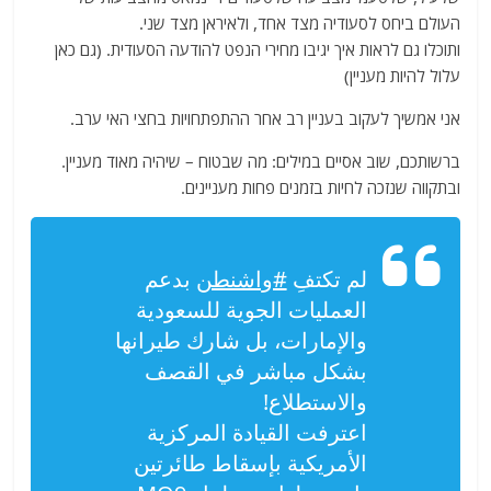
העולם ביחס לסעודיה מצד אחד, ולאיראן מצד שני.
ותוכלו גם לראות איך יגיבו מחירי הנפט להודעה הסעודית. (גם כאן
עלול להיות מעניין)
אני אמשיך לעקוב בעניין רב אחר ההתפתחויות בחצי האי ערב.
ברשותכם, שוב אסיים במילים: מה שבטוח – שיהיה מאוד מעניין.
ובתקווה שנזכה לחיות בזמנים פחות מעניינים.
لم تكتفِ
#واشنطن
بدعم
العمليات الجوية للسعودية
والإمارات، بل شارك طيرانها
بشكل مباشر في القصف
والاستطلاع!
اعترفت القيادة المركزية
الأمريكية بإسقاط طائرتين