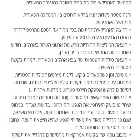
הממשל האמריקאי מול בת ברית חשובה כמו ערב הסעודית.
והנה מספר נקודות עניין ברקע היחסים בין הממלכה הסעודית
והממשל האמריקאי:
* הריצה האמריקאית לחתימה בכל מחיר על הסכם מתרפס לחזרה
להסכם הגרעין הרע מ 2015 עם איראן.
* הוצאת המיליציות החות’יות מרשימת ארגוני הטרור בארה"ב, חודש
לאחר כניסת הממשל הנוכחי לבית הלבן.
* הוצאת סוללות הפטריוט של צבא ארה"ב מסעודיה, למרות בקשת
הסעודים להשאירן.
* משיכת זמן כשהסעודים ביקשו לקנות מיירטים לסוללות הפטריות
המגינות על הממלכה מפני תקיפות טילים ומל"טים חות’ים, שגרמה
לסעודים לחפש אספקת מיירטי פטריוט ממדינות אחרות…!
* הבקשות האמריקאיות מהסעודים (ומדינות נוספות) למכור נפט וגז
שיחליפו בשוק האירופי, את הנפט והגז הרוסי, בקשות שנדחו בנימוס
גם ע"י הסעודים, וגם ע"י המדינות האחרות באזור, אולי חוץ מאיראן,
שגם כך הגדילה מאוד את משלוחי הנפט שהיא מייצאת השנה, כמובן
בניגוד לסנקציות המוטלות עליה.
* וסיבוב נוסף של בקשות אמריקאיות מהסעודים להגדיל את תפוקת