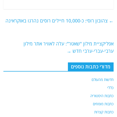
a
w
m
el
h
c
itt
ai
e
at
e
er
l
g
s
←
צהובון רוסי: כ-10,000 חיילים רוסים נהרגו באוקראינה
b
ra
A
o
m
p
o
p
אפליקציית מילון "שאטר": עלה לאוויר אתר מילון
ערבי-עברי-ערבי חדש
→
k
מדורי כתבות נוספים
חדשות מהעולם
כללי
כתבות היסטוריה
כתבות מומחים
כתבות קצרות