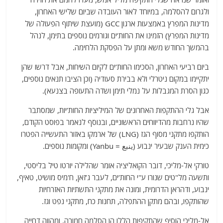
ולגרום להסלמה, במיוחד לאור העובדה שביום שלישי האחרון,
מדינות המפרץ באמצעות ארגון GCC (מועצת שיתוף הפעולה של
מדינות המפרץ) הזמינו את החות’ים וגורמים נוספים בתימן, לנהל
בהמשך החודש משא ומתן על הפסקת הלחימה.
ביום רביעי האחרון, הסכימו החות’ים לקיום השיחות, אבל דרשו שהן
יתקיימו במקום ניטרלי ולא בבירת סעודיה (וכן הציבו תנאים נוספים,
כגון הסרת המגבלות על נמלי תימן ושדה התעופה בצנעא).
אבל גלי ההתקפות האחרונים של המיליציות החות’יות, שמסתבר
שהיו נרחבות מהדיווחים הראשוניים, ובנוסף לנאמר בפוסט הקודם,
הותקפו מתקני מסוף הגז (LNG) של ארמקו באזור התעשייה הפטרו
כימית הענק שבעיר ינבוע (ينبع = Yanbu) ומקומות נוספים.
טורקי אל-מליכי, דובר הקואליציה אומר שהלילה יורטו טיל בליסטי,
ותשעה מל"טים שנורו ע"י החות’ים, לעבר ג’זאן, ח'מיס מושיט, טאיף,
ינבוע, ודהראן הדרומית, ומונה את מתקני התשתיות האזרחיות
שהותקפו, ובהם מתקן ההתפלה, תחנות כח, מתקני נפט וגז.
אל-מליכי הוסיף שהתקיפות הללו הן הסלמה חמורה, ומהווה דחייה