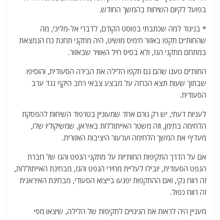
בפועל לקיום השיחות בהמשך החודש.
* בניגוד למה שכתבתי בפוסט הקודם, לדברי אל-מליכי, מה
שהחות’ים תקפו באזור ח'מיס מושיט, היה מתקני תחנת כח הנמצאת
במתחם מתקני הגז, ולא בסיס חיל האוויר שבאזור.
החות’ים טענו שהם גם תקפו הלילה את הבירה הסעודית, והוסיפו
שבתוך שעות תצא הכרזה על מבצע צבאי רחב היקף נגד ערב
הסעודית.
לעניות דעתי, יש רק גורם אחד שמעוניין בטרפוד השיחות להפסקת
הלחימה בתימן, וזה משטר האייתוללות באיראן, שמשיקוליו שלו,
מעדיף את המשך הלחימה וערעור היציבות האזורית.
אם על הדרך התקיפות החות’יות על מתקני הנפט והגז של חברת
הנפט הסעודית, יובילו לעליית מחירי הנפט והגז, מבחינת האייתוללות,
זה רווח נקי, ואם ההתקפות יפגעו בייצוא הסעודי, מבחינת האיראנית
זה רווח כפול.
מעניין היה לראות את הגינויים לתקיפות של הלילה, שיצאו מפי