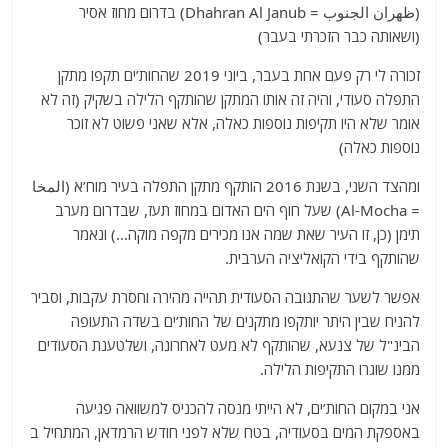
(ظهران الجنوب = Dhahran Al Janub) בדרום מחוז אסיר
(ושאותה כבר הזכרתי בעבר)
זכורה לי רק פעם אחת בעבר, ביוני 2019 שהחות’ים תקפו מתקן
התפלה סעודי, והיה זה אותו המתקן שהותקף הלילה בשקיק (זה לא
אומר שלא היו תקיפות נוספות כאלה, אלא שאני פשוט לא זוכר
נוספות כאלה)
ומהצד השני, בשנת 2016 הותקף מתקן התפלה בעיר מוח’א (المخا
= Al-Mocha) שעל חוף הים האדום במחוז תעז, שבדרום מערב
תימן (כן, זו העיר שאת שמה אנו מכירים מקפה מוקה…) ונאמר
שהותקף בידי הקואליציה הערבית.
אפשר לשער שהתגובה הסעודית תהייה מהירה וחסרת עקבות, וסביר
להניח שבין היתר יותקפו מתקנים של החות’ים בשדה התעופה
הבינ"ל של צנעא, שהותקף לא מעט לאחרונה, ושלטענת הסעודים
ממנו שוגרו התקיפות הלילה.
אני במקום החות’ים, לא הייתי מנסה להכניס למשוואה פגיעה
באספקת המים בסעודיה, בטח שלא לפני חודש הרמדאן, המתחיל ב