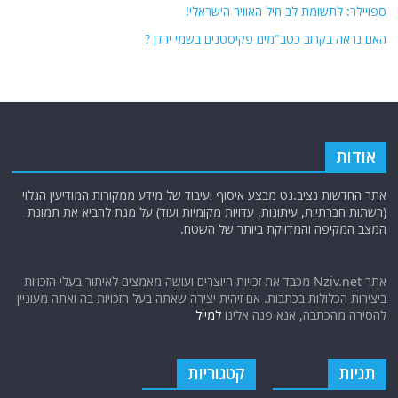
ספויילר: לתשומת לב חיל האוויר הישראלי!
האם נראה בקרוב כטב"מים פקיסטנים בשמי ירדן ?
אודות
אתר החדשות נציב.נט מבצע איסוף ועיבוד של מידע ממקורות המודיעין הגלוי
(רשתות חברתיות, עיתונות, עדויות מקומיות ועוד) על מנת להביא את תמונת
המצב המקיפה והמדויקת ביותר של השטח.
אתר Nziv.net מכבד את זכויות היוצרים ועושה מאמצים לאיתור בעלי הזכויות
ביצירות הכלולות בכתבות. אם זיהית יצירה שאתה בעל הזכויות בה ואתה מעוניין
להסירה מהכתבה, אנא פנה אלינו
למייל
תגיות
קטגוריות