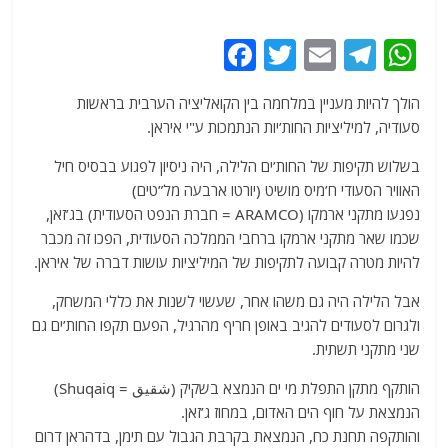
F
T
E
T
W
a
w
m
el
h
הולך להיות מעניין במלחמה בין הקואליציה הערבית בראשות
c
itt
ai
e
at
סעודיה, למיליציות החות’יות הנתמכות ע"י איראן.
e
er
l
g
s
בשלוש תקיפות של החות’ים הלילה, היה ניסיון לפגוע בבסיס חיל
b
ra
A
האוויר הסעודי ח’מיס מושיט (יורטו ארבעה מל”טים)
o
m
p
נפגעו מתקני ארמקו (ARAMCO = חברת הנפט הסעודית) בג’זאן,
o
p
שכמו שאר מתקני ארמקו ברחבי הממלכה הסעודית, הפכו זה מכבר
להיות מטרה קבועה לתקיפות של המיליציות עושות דברה של איראן.
k
אבל הלילה היה גם משהו אחר, שעשוי לשנות את כללי המשחק,
ולגרום לסעודים להגיב באופן חריף מהרגיל, הפעם תקפו החות’ים גם
שני מתקני תשתית.
הותקף מתקן התפלת מי ים הנמצא בשקיק (شقيق = Shuqaiq)
הנמצאת על חוף הים האדום, במחוז ג’זאן.
והותקפה תחנת כח, הנמצאת בקרבת הגבול עם תימן, בדהראן דרום