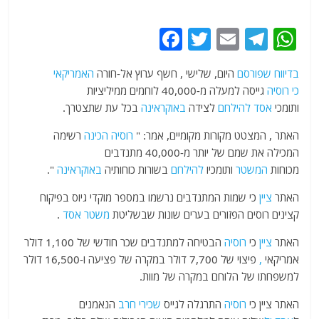
F
T
E
T
W
a
w
m
el
h
בדיווח שפורסם
היום, שלישי , חשף ערוץ אל-חורה
האמריקאי
c
itt
ai
e
at
כי
רוסיה
גייסה למעלה מ-40,000 לוחמים ממיליציות
e
er
l
g
s
ותומכי
אסד
להילחם
לצידה
באוקראינה
בכל עת שתצטרך.
b
ra
A
האתר , המצטט מקורות מקומיים, אמר: "
רוסיה
הכינה
רשימה
o
m
p
המכילה את שמם של יותר מ-40,000 מתנדבים
o
p
מכוחות
המשטר
ותומכיו
להילחם
בשורות כוחותיה
באוקראינה
".
k
האתר
ציין
כי שמות המתנדבים נרשמו במספר מוקדי גיוס בפיקוח
קצינים רוסים הפזורים בערים שונות שבשליטת
משטר
אסד
.
האתר
ציין
כי
רוסיה
הבטיחה למתנדבים שכר חודשי של 1,100 דולר
אמריקאי
,
פיצוי של 7,700 דולר במקרה של פציעה ו-16,500 דולר
למשפחתו של הלוחם במקרה של מוות.
האתר ציין כי
רוסיה
התרגלה לגייס
שכירי חרב
הנאמנים