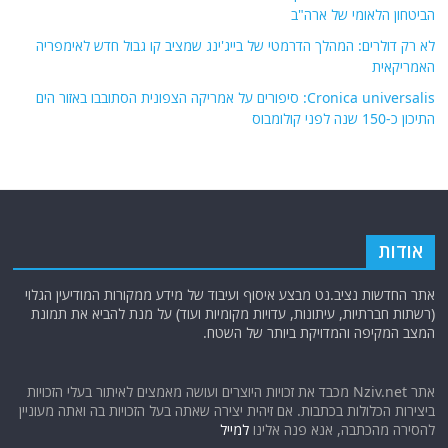
הביטחון הלאומי של ארה"ב
לא רק דולרים: המהלך הדרמטי של בייג'ינג שמציב קו גבול חדש לאימפריה
האמריקאית
Cronica universalis: סיפורים על אמריקה הצפונית הסתובבו באזור הים
התיכון כ-150 שנה לפני קולומבוס
אודות
אתר החדשות נציב.נט מבצע איסוף ועיבוד של מידע ממקורות המודיעין הגלוי
(רשתות חברתיות, עיתונות, עדויות מקומיות ועוד) על מנת להביא את תמונת
המצב המקיפה והמדויקת ביותר של השטח.
אתר Nziv.net מכבד את זכויות היוצרים ועושה מאמצים לאיתור בעלי הזכויות
ביצירות הכלולות בכתבות. אם זיהית יצירה שאתה בעל הזכויות בה ואתה מעוניין
להסירה מהכתבה, אנא פנה אלינו
למייל