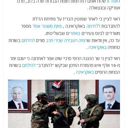
ל
אסד
ול
שלוח
אותם למלחמות חוצות הגבולות שלה בלוב, מרכז
אפריקה ובונצואלה
.
ראוי לציין כי לאחר שפוטין הכריז על פתיחת הדלת
להתנדבות
ללחימה
באוקראינה ,
פתח
משטר
אסד
מספר
משרדים לגיוס צעירים
באזורי
ם שבשליטתו.
עד כה, אין וודאות ש
רוסיה העבירה
שכירי חרב
סורים
להילחם
בשורות
כוחותיה
באוקראינה
.
ראוי לציין כי שר ההגנה הרוסי סרגיי שויגו אמר לאחרונה כי ישנם יותר
מ-16 אלף איש מהמזרח התיכון שביקשו "להתנדב"
להילחם
בשורות
הכוחות הרוסיים
באוקראינה
.