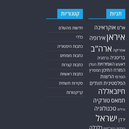
תגיות
קטגוריות
אוקראינה
או"ם
חדשות מהעולם
איראן
אירופה
כללי
ארה"ב
כתבות היסטוריה
אפריקה
כתבות מומחים
בריטניה
גרמניה
האמירויות
דאעש
הגולן
כתבות קצרות
המזרח התיכון
המפרץ
כתבות ראשיות
הרשות
הפרסי
הפלסטינית
חות'ים
סקירות תשתית
חיזבאללה
קריקטורות
טורקיה
חמאס
טכנולוגיה
טילים
ישראל
ירדן
כלכלה
כורדים
כטב"מים