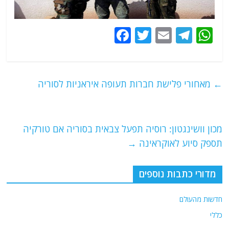
F
T
E
T
W
a
w
m
el
h
c
itt
ai
e
at
e
er
l
g
s
←
מאחורי פלישת חברות תעופה איראניות לסוריה
b
ra
A
o
m
p
o
p
מכון וושינגטון: רוסיה תפעל צבאית בסוריה אם טורקיה
תספק סיוע לאוקראינה
→
k
מדורי כתבות נוספים
חדשות מהעולם
כללי