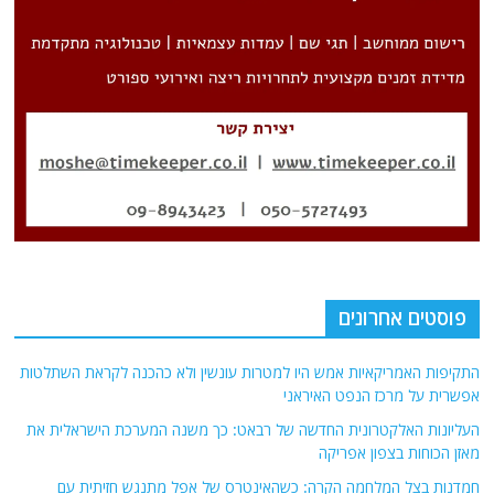
פוסטים אחרונים
התקיפות האמריקאיות אמש היו למטרות עונשין ולא כהכנה לקראת השתלטות
אפשרית על מרכז הנפט האיראני
העליונות האלקטרונית החדשה של רבאט: כך משנה המערכת הישראלית את
מאזן הכוחות בצפון אפריקה
חמדנות בצל המלחמה הקרה: כשהאינטרס של אפל מתנגש חזיתית עם