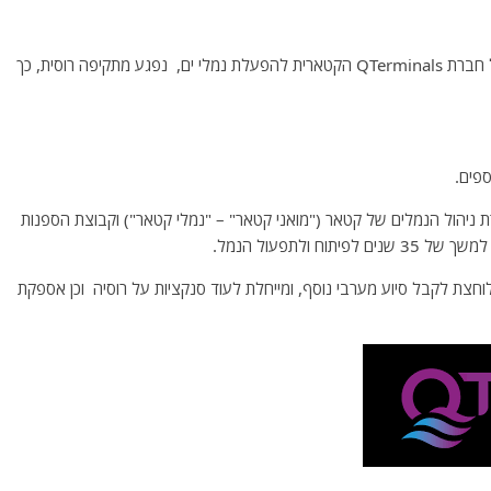
אזור בנמל האוקראיני אוליביה בים השחור, הנתון בזיכיון של חברת QTerminals הקטארית להפעלת נמלי ים, נפגע מתקיפה רוסית, כך
פים.
תף בין חברת ניהול הנמלים של קטאר ("מואני קטאר" – "נמלי קטאר") וקבוצת הספנות
היום ה-12, כאשר אוקראינה לוחצת לקבל סיוע מערבי נוסף, ומייחלת לעוד סנקציות על רוסיה וכן אספקת