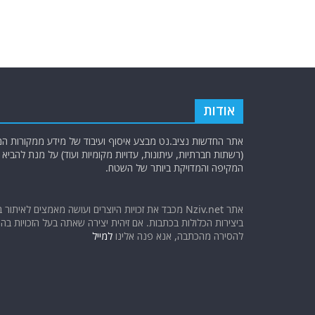
אודות
אתר החדשות נציב.נט מבצע איסוף ועיבוד של מידע ממקורות המוד
(רשתות חברתיות, עיתונות, עדויות מקומיות ועוד) על מנת להבי
המקיפה והמדויקת ביותר של השטח.
אתר Nziv.net מכבד את זכויות היוצרים ועושה מאמצים לאיתור 
ביצירות הכלולות בכתבות. אם זיהית יצירה שאתה בעל הזכויות בה ו
להסירה מהכתבה, אנא פנה אלינו
למייל