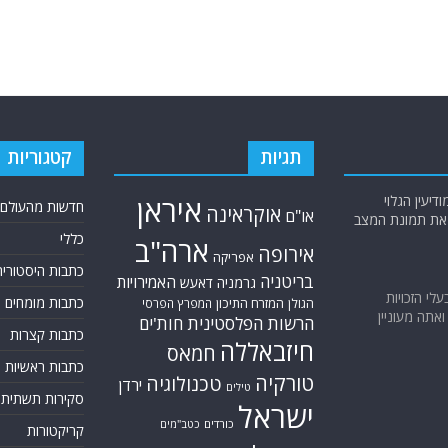
תגיות
קטגוריות
יעין הגלוי
איראן
חדשות מהעולם
אוקראינה
או"ם
א את תמונת המצב
כללי
ארה"ב
אירופה
אפריקה
כתבות היסטוריה
בריטניה
האמירויות
גרמניה
דאעש
בעלי הזכויות
כתבות מומחים
המזרח התיכון
הגולן
המפרץ הפרסי
אתה מעוניין
הרשות הפלסטינית
חות'ים
כתבות קצרות
חיזבאללה
חמאס
כתבות ראשיות
טורקיה
טכנולוגיה
ירדן
טילים
סקירות תשתית
ישראל
כורדים
כטב"מים
קריקטורות