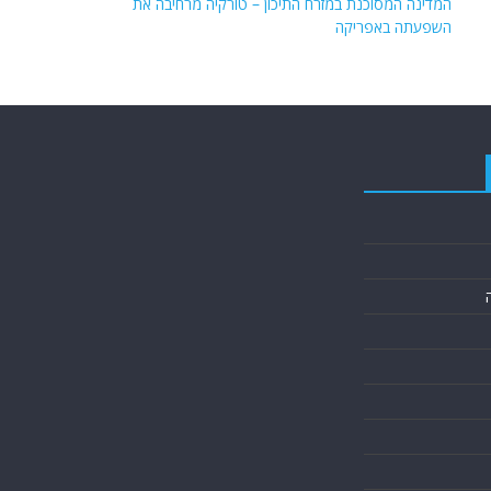
המדינה המסוכנת במזרח התיכון – טורקיה מרחיבה את
השפעתה באפריקה