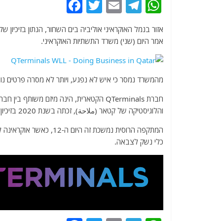
F
T
E
T
W
a
w
m
el
h
c
itt
ai
e
at
אמר היום (שני) משרד התשתיות האוקראיני.
e
er
l
g
s
b
ra
A
o
m
p
מהמשרד נמסר כי איש לא נפגע, ויותר לא מסרה פרטים נוס
o
p
חברת QTerminals הקטארית, הינה מיזם משו
k
והלוגיסטיקה של קטאר (ملاحة), זכתה בשנת 2020 בזיכיון למשך של 35 שנים לפיתוח ולתפעול הנמל.
המתקפה הרוסית נמשכת זה 
כלי נשק לצבאה.