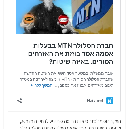
המקור הוסיף לכתב כי צוות הנדסה סורי יגיע להתקנה מדמשק
ולטקיה, בפיקוח צוות טכני איראני המלווה אותם במהלך תהליך