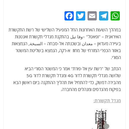
F
T
E
T
W
a
w
m
el
h
במהלך השעות האחרונות החל המפעיל השלישי של רשת התקשורת
c
itt
ai
e
at
האיראנית – "ופאטל" –
وفا تيل
בהתקנת מגדלי תקשורת ואנטנות
e
er
l
g
s
בעיירה מעדאן – معدان ובשכנתה אל-סבחה – السبخة, הנמצאות
b
ra
A
באזור הכפרי המזרחי של מחוז א-רקה, הנמצא בשליטת המשטר
הסורי.
o
m
p
o
p
הכתב של "רשת עין אל-פורת" אמר כי המשטר הסורי הביא
שלושה
מגדלי תקשורת לדור 4G
ומגדל תקשורת לדור 5G
k
מהבירה
דמשק, כדי להתחיל את תהליך ההתקנה ביום ראשון הבא
בפיקוח מהנדסים ומנהלים מהחברה.
מגדל תקשורת: