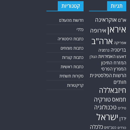
תגיות
קטגוריות
אוקראינה
או"ם
חדשות מהעולם
איראן
אירופה
כללי
ארה"ב
כתבות היסטוריה
אפריקה
כתבות מומחים
בריטניה
גרמניה
האמירויות
דאעש
הגולן
כתבות קצרות
המזרח התיכון
כתבות ראשיות
המפרץ הפרסי
הרשות הפלסטינית
סקירות תשתית
חות'ים
קריקטורות
חיזבאללה
טורקיה
חמאס
טכנולוגיה
טילים
ישראל
ירדן
כלכלה
כטב"מים
כורדים