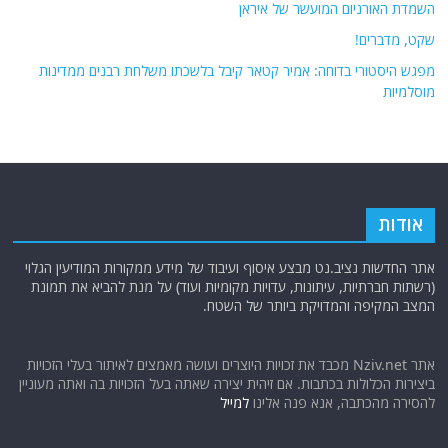
השמדת האורניום המועשר של איראן
שקט, מדברים!
מפגש היסטורי בדוחה: אמיר קטאר קיבל בלשכתו משלחת רבנים ממדינות
מוסלמיות
אודות
אתר החדשות נציב.נט מבצע איסוף ועיבוד של מידע ממקורות המודיעין הגלוי
(רשתות חברתיות, עיתונות, עדויות מקומיות ועוד) על מנת להביא את תמונת
המצב המקיפה והמדויקת ביותר של השטח.
אתר Nziv.net מכבד את זכויות היוצרים ועושה מאמצים לאיתור בעלי הזכויות
ביצירות הכלולות בכתבות. אם זיהית יצירה שאתה בעל הזכויות בה ואתה מעוניין
להסירה מהכתבה, אנא פנה אלינו
למייל