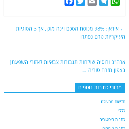
F
T
E
T
W
a
w
m
el
h
c
itt
ai
e
at
e
er
l
g
s
←
איראן: 98% מנוסח הסכם וינה מוכן, אך 3 הסוגיות
b
ra
A
העיקריות טרם נפתרו
o
m
p
o
p
ארה"ב ורוסיה שולחות תגבורות צבאיות לאזורי השפעתן
k
בצפון מזרח סוריה
→
מדורי כתבות נוספים
חדשות מהעולם
כללי
כתבות היסטוריה
כתבות מומחים